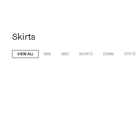
Skirts
VIEW ALL
MINI
MIDI
SKORTS
DENIM
STR T