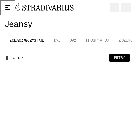
Jeansy
ZOBACZ WSZYSTKIE
D91
D92
PROSTY KRÓJ
Z SZER
FILTRY
WIDOK