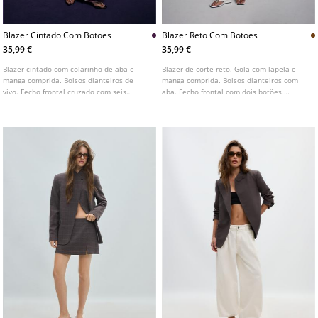
Blazer Cintado Com Botoes
Blazer Reto Com Botoes
35,99 €
35,99 €
Blazer cintado com colarinho de aba e
Blazer de corte reto. Gola com lapela e
manga comprida. Bolsos dianteiros de
manga comprida. Bolsos dianteiros com
vivo. Fecho frontal cruzado com seis
aba. Fecho frontal com dois botões.
botões. Disponível em várias cores.
Disponível em várias cores.