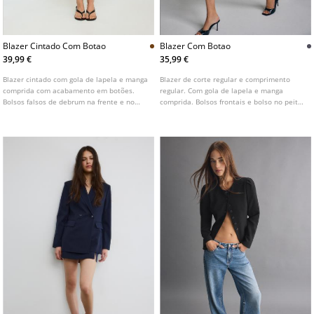
Blazer Cintado Com Botao
Blazer Com Botao
39,99 €
35,99 €
Blazer cintado com gola de lapela e manga
Blazer de corte regular e comprimento
comprida com acabamento em botões.
regular. Com gola de lapela e manga
Bolsos falsos de debrum na frente e no
comprida. Bolsos frontais e bolso no peito.
peito. Fecho frontal com botão.
Fecho frontal com um botão.