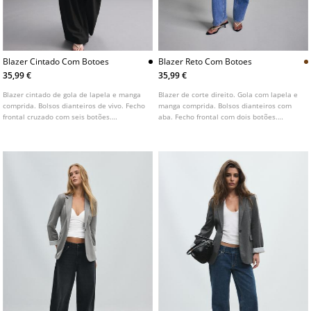
Blazer Cintado Com Botoes
Blazer Reto Com Botoes
35,99 €
35,99 €
Blazer cintado de gola de lapela e manga
Blazer de corte direito. Gola com lapela e
comprida. Bolsos dianteiros de vivo. Fecho
manga comprida. Bolsos dianteiros com
frontal cruzado com seis botões.
aba. Fecho frontal com dois botões.
Disponível em várias cores.
Disponível em várias cores.