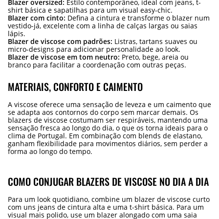
Blazer oversized:
Estilo contemporâneo, ideal com jeans, t-
shirt básica e sapatilhas para um visual easy-chic.
Blazer com cinto:
Defina a cintura e transforme o blazer num
vestido-já, excelente com a linha de calças largas ou saias
lápis.
Blazer de viscose com padrões:
Listras, tartans suaves ou
micro-designs para adicionar personalidade ao look.
Blazer de viscose em tom neutro:
Preto, bege, areia ou
branco para facilitar a coordenação com outras peças.
MATERIAIS, CONFORTO E CAIMENTO
A viscose oferece uma sensação de leveza e um caimento que
se adapta aos contornos do corpo sem marcar demais. Os
blazers de viscose costumam ser respiráveis, mantendo uma
sensação fresca ao longo do dia, o que os torna ideais para o
clima de Portugal. Em combinação com blends de elastano,
ganham flexibilidade para movimentos diários, sem perder a
forma ao longo do tempo.
COMO CONJUGAR BLAZERS DE VISCOSE NO DIA A DIA
Para um look quotidiano, combine um blazer de viscose curto
com uns jeans de cintura alta e uma t-shirt básica. Para um
visual mais polido, use um blazer alongado com uma saia