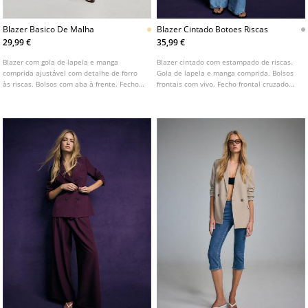
Blazer Basico De Malha
Blazer Cintado Botoes Riscas
29,99 €
35,99 €
Blazer com gola de lapela e manga
Blazer cintado com estampado de riscas.
comprida ajustável com detalhe de forro
Gola de lapela e manga comprida. Bolsos
às riscas. Bolsos com aba à frente. Fecho
frontais com vivo. Fecho frontal cruzado
frontal com botão. Disponível em várias
com seis botões.
cores.