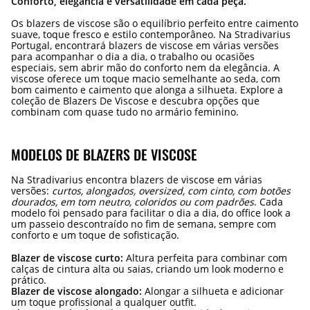
Conforto, elegância e versatilidade em cada peça.
Os blazers de viscose são o equilíbrio perfeito entre caimento
suave, toque fresco e estilo contemporâneo. Na Stradivarius
Portugal, encontrará blazers de viscose em várias versões
para acompanhar o dia a dia, o trabalho ou ocasiões
especiais, sem abrir mão do conforto nem da elegância. A
viscose oferece um toque macio semelhante ao seda, com
bom caimento e caimento que alonga a silhueta. Explore a
coleção de Blazers De Viscose e descubra opções que
combinam com quase tudo no armário feminino.
MODELOS DE BLAZERS DE VISCOSE
Na Stradivarius encontra blazers de viscose em várias
versões:
curtos, alongados, oversized, com cinto, com botões
dourados, em tom neutro, coloridos ou com padrões
. Cada
modelo foi pensado para facilitar o dia a dia, do office look a
um passeio descontraído no fim de semana, sempre com
conforto e um toque de sofisticação.
Blazer de viscose curto:
Altura perfeita para combinar com
calças de cintura alta ou saias, criando um look moderno e
prático.
Blazer de viscose alongado:
Alongar a silhueta e adicionar
um toque profissional a qualquer outfit.