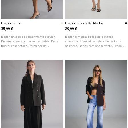
Blazer Peplo
Blazer Basico De Malha
35,99 €
29,99 €
Blazer cintado de comprimento regular.
Blazer com gola de lapela e manga
Decote redondo e manga comprida. Fecho
comprida dobrável com detalhe de forro
frontal com botões. Pormenor de
às riscas. Bolsos com aba à frente. Fecho
ombreiras. Disponível em várias cores.
frontal com botão. Disponível em várias
cores.