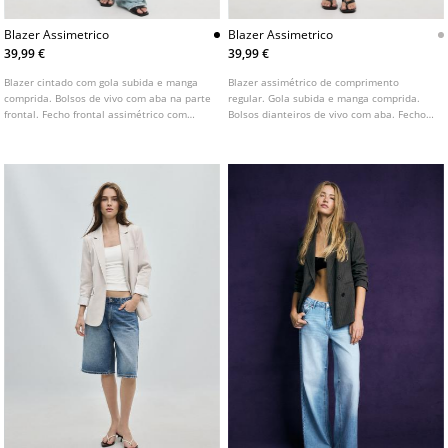
Blazer Assimetrico
Blazer Assimetrico
39,99 €
39,99 €
Blazer cintado com gola subida e manga
Blazer assimétrico de comprimento
comprida. Bolsos de vivo com aba na parte
regular. Gola subida e manga comprida.
frontal. Fecho frontal assimétrico com
Bolsos dianteiros de vivo com aba. Fecho
botão.
frontal cruzado com botão.