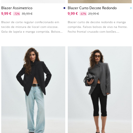
Blazer Assimetrico
Blazer Curto Decote Redondo
9,99 €
9,99 €
35,99 €
29,99 €
-72%
-67%
Blazer de corte regular confecionado em
Blazer curto de decote redondo e manga
tecido de mistura de liocel com viscose.
comprida. Falsos bolsos de vivo na frente.
Gola de lapela e manga comprida. Bolsos
Fecho frontal cruzado com botões.
com aba na frente. Fecho frontal
Disponível em várias cores.
assimétrico com botão.