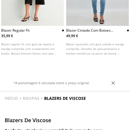
Blazer Regular Fit
Blazer Cintado Com Botoes
Metalicos
35,99 €
49,99 €
Blazer regular fit com gola de lapela e
Blazer ajustado com gola subida e manga
manga comprida com acabamento em
comprida. Detalhe de passamanaria e
botão. Bolsos frontais falsos com aba.
botões metálicos na parte da frente.
Fecho frontal com botão. Disponível em
Fecho frontal com fecho de correr.
várias cores.
*A percentagem é calculada sobre o preço original.
INÍCIO
ROUPAS
BLAZERS DE VISCOSE
Blazers De Viscose