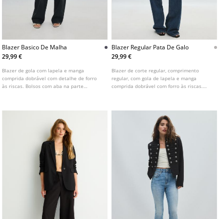
Blazer Basico De Malha
Blazer Regular Pata De Galo
29,99 €
29,99 €
Blazer de gola com lapela e manga
Blazer de corte regular, comprimento
comprida dobrável com detalhe de forro
regular, com gola de lapela e manga
às riscas. Bolsos com aba na parte
comprida dobrável com forro às riscas.
dianteira. Fecho frontal com botão.
Estampado pata de galo. Bolsos com aba à
Disponível em várias cores.
frente. Fecho frontal com botão.