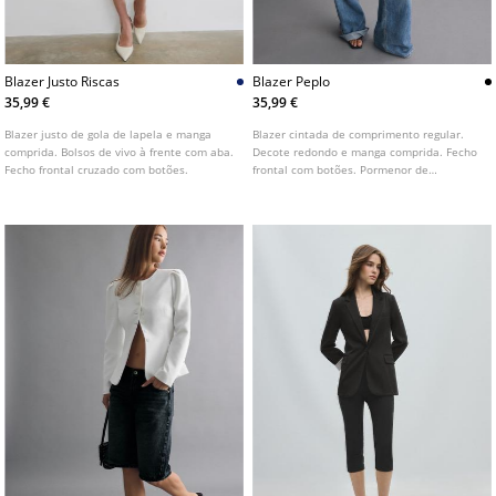
Blazer Justo Riscas
Blazer Peplo
35,99 €
35,99 €
Blazer justo de gola de lapela e manga
Blazer cintada de comprimento regular.
comprida. Bolsos de vivo à frente com aba.
Decote redondo e manga comprida. Fecho
Fecho frontal cruzado com botões.
frontal com botões. Pormenor de
ombreiras. Disponível em várias cores.