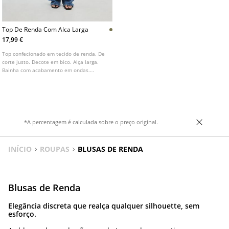
Top De Renda Com Alca Larga
17,99 €
Top confecionado em tecido de renda. De
corte justo. Decote em bico. Alça larga.
Bainha com acabamento em ondas.
Disponível em várias cores.
*A percentagem é calculada sobre o preço original.
INÍCIO
ROUPAS
BLUSAS DE RENDA
Blusas de Renda
Elegância discreta que realça qualquer silhouette, sem
esforço.