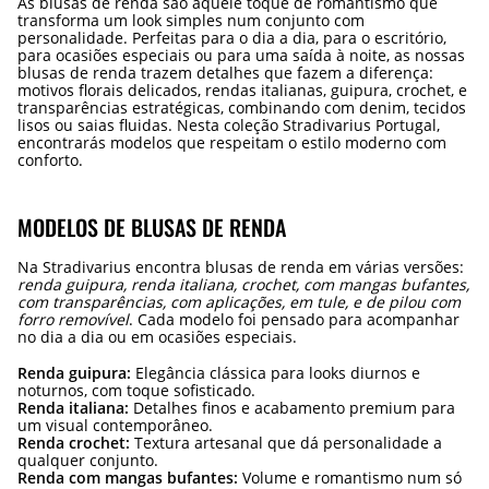
As blusas de renda são aquele toque de romantismo que
transforma um look simples num conjunto com
personalidade. Perfeitas para o dia a dia, para o escritório,
para ocasiões especiais ou para uma saída à noite, as nossas
blusas de renda trazem detalhes que fazem a diferença:
motivos florais delicados, rendas italianas, guipura, crochet, e
transparências estratégicas, combinando com denim, tecidos
lisos ou saias fluidas. Nesta coleção Stradivarius Portugal,
encontrarás modelos que respeitam o estilo moderno com
conforto.
MODELOS DE BLUSAS DE RENDA
Na Stradivarius encontra blusas de renda em várias versões:
renda guipura, renda italiana, crochet, com mangas bufantes,
com transparências, com aplicações, em tule, e de pilou com
forro removível
. Cada modelo foi pensado para acompanhar
no dia a dia ou em ocasiões especiais.
Renda guipura:
Elegância clássica para looks diurnos e
noturnos, com toque sofisticado.
Renda italiana:
Detalhes finos e acabamento premium para
um visual contemporâneo.
Renda crochet:
Textura artesanal que dá personalidade a
qualquer conjunto.
Renda com mangas bufantes:
Volume e romantismo num só