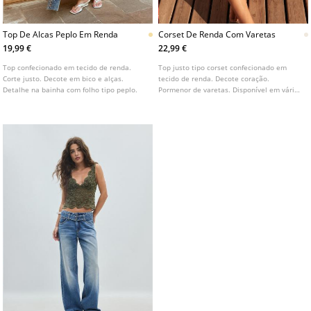
Top De Alcas Peplo Em Renda
Corset De Renda Com Varetas
19,99 €
22,99 €
Top confecionado em tecido de renda.
Top justo tipo corset confecionado em
Corte justo. Decote em bico e alças.
tecido de renda. Decote coração.
Detalhe na bainha com folho tipo peplo.
Pormenor de varetas. Disponível em várias
cores.