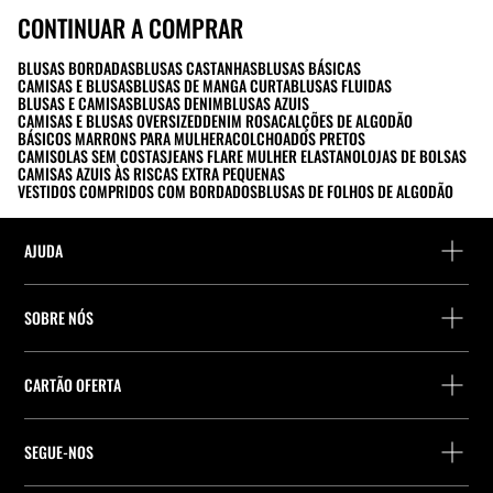
CONTINUAR A COMPRAR
BLUSAS BORDADAS
BLUSAS CASTANHAS
BLUSAS BÁSICAS
CAMISAS E BLUSAS
BLUSAS DE MANGA CURTA
BLUSAS FLUIDAS
BLUSAS E CAMISAS
BLUSAS DENIM
BLUSAS AZUIS
CAMISAS E BLUSAS OVERSIZED
DENIM ROSA
CALÇÕES DE ALGODÃO
BÁSICOS MARRONS PARA MULHER
ACOLCHOADOS PRETOS
CAMISOLAS SEM COSTAS
JEANS FLARE MULHER ELASTANO
LOJAS DE BOLSAS
CAMISAS AZUIS ÀS RISCAS EXTRA PEQUENAS
VESTIDOS COMPRIDOS COM BORDADOS
BLUSAS DE FOLHOS DE ALGODÃO
AJUDA
Ajuda e contacto
SOBRE NÓS
Localiza a tua encomenda
Localize uma loja
Devolução enquanto convidado
CARTÃO OFERTA
Empresa
Localizador de pontos de entrega
Consulta de Saldo
Trabalhe na Stradivarius
Stradivarius ID
SEGUE-NOS
Compra de Cartão Presente
Company Profile
Preferências de cookies