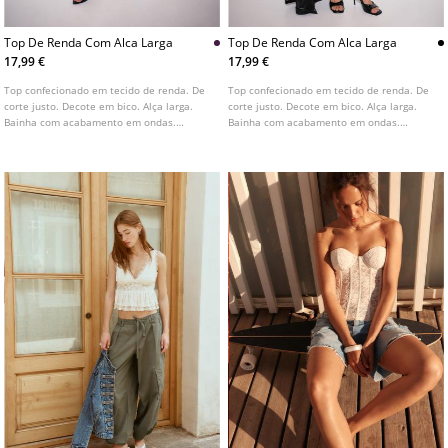
Top De Renda Com Alca Larga
Top De Renda Com Alca Larga
17,99 €
17,99 €
Top confecionado em tecido de renda. De
Top confecionado em tecido de renda. De
corte justo. Decote em bico. Alça larga.
corte justo. Decote em bico. Alça larga.
Bainha com acabamento em ondas.
Bainha com acabamento em ondas.
Disponível em várias cores.
Disponível em várias cores.