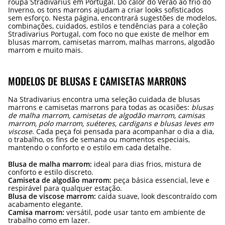
roupa Stradivarius em Portugal. Do calor do Verão ao frio do
Inverno, os tons marrons ajudam a criar looks sofisticados
sem esforço. Nesta página, encontrará sugestões de modelos,
combinações, cuidados, estilos e tendências para a coleção
Stradivarius Portugal, com foco no que existe de melhor em
blusas marrom, camisetas marrom, malhas marrons, algodão
marrom e muito mais.
MODELOS DE BLUSAS E CAMISETAS MARRONS
Na Stradivarius encontra uma seleção cuidada de blusas
marrons e camisetas marrons para todas as ocasiões:
blusas
de malha marrom, camisetas de algodão marrom, camisas
marrom, polo marrom, suéteres, cardigans e blusas leves em
viscose
. Cada peça foi pensada para acompanhar o dia a dia,
o trabalho, os fins de semana ou momentos especiais,
mantendo o conforto e o estilo em cada detalhe.
Blusa de malha marrom:
ideal para dias frios, mistura de
conforto e estilo discreto.
Camiseta de algodão marrom:
peça básica essencial, leve e
respirável para qualquer estação.
Blusa de viscose marrom:
caída suave, look descontraído com
acabamento elegante.
Camisa marrom:
versátil, pode usar tanto em ambiente de
trabalho como em lazer.