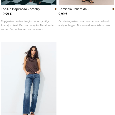
Top De Inspiracao Corsetry
Camisola Poliamida
L07076116
19,99 €
9,99 €
Top justo com inspiração corsetry. Alça
Camisola justa curta com decote redondo
fina ajustável. Decote coração. Detalhe de
e alças largas. Disponível em várias cores.
copas. Disponível em várias cores.