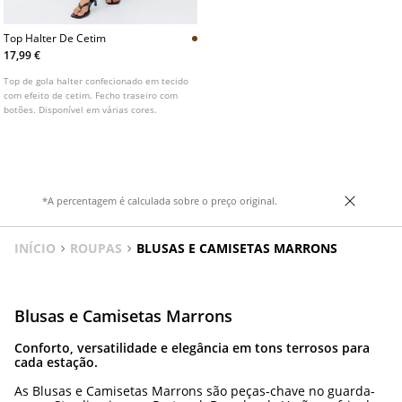
Top Halter De Cetim
17,99 €
Top de gola halter confecionado em tecido
com efeito de cetim. Fecho traseiro com
botões. Disponível em várias cores.
*A percentagem é calculada sobre o preço original.
INÍCIO
ROUPAS
BLUSAS E CAMISETAS MARRONS
Blusas e Camisetas Marrons
Conforto, versatilidade e elegância em tons terrosos para
cada estação.
As Blusas e Camisetas Marrons são peças-chave no guarda-