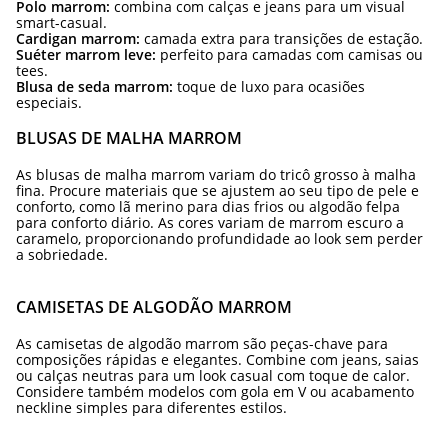
Polo marrom:
combina com calças e jeans para um visual
smart-casual.
Cardigan marrom:
camada extra para transições de estação.
Suéter marrom leve:
perfeito para camadas com camisas ou
tees.
Blusa de seda marrom:
toque de luxo para ocasiões
especiais.
BLUSAS DE MALHA MARROM
As blusas de malha marrom variam do tricô grosso à malha
fina. Procure materiais que se ajustem ao seu tipo de pele e
conforto, como lã merino para dias frios ou algodão felpa
para conforto diário. As cores variam de marrom escuro a
caramelo, proporcionando profundidade ao look sem perder
a sobriedade.
CAMISETAS DE ALGODÃO MARROM
As camisetas de algodão marrom são peças-chave para
composições rápidas e elegantes. Combine com jeans, saias
ou calças neutras para um look casual com toque de calor.
Considere também modelos com gola em V ou acabamento
neckline simples para diferentes estilos.