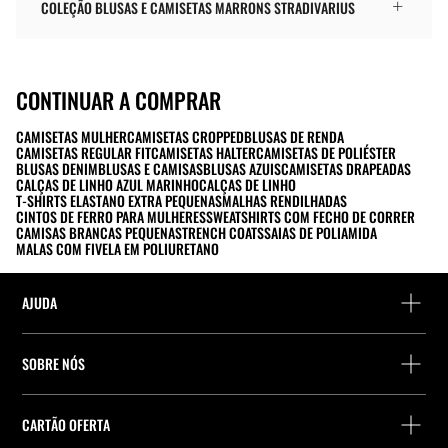
COLEÇÃO BLUSAS E CAMISETAS MARRONS STRADIVARIUS
CONTINUAR A COMPRAR
CAMISETAS MULHER
CAMISETAS CROPPED
BLUSAS DE RENDA
CAMISETAS REGULAR FIT
CAMISETAS HALTER
CAMISETAS DE POLIÉSTER
BLUSAS DENIM
BLUSAS E CAMISAS
BLUSAS AZUIS
CAMISETAS DRAPEADAS
CALÇAS DE LINHO AZUL MARINHO
CALÇAS DE LINHO
T-SHIRTS ELASTANO EXTRA PEQUENAS
MALHAS RENDILHADAS
CINTOS DE FERRO PARA MULHERES
SWEATSHIRTS COM FECHO DE CORRER
CAMISAS BRANCAS PEQUENAS
TRENCH COATS
SAIAS DE POLIAMIDA
MALAS COM FIVELA EM POLIURETANO
AJUDA
Ajuda e contacto
SOBRE NÓS
Localiza a tua encomenda
Localize uma loja
Devolução enquanto convidado
CARTÃO OFERTA
Empresa
Localizador de pontos de entrega