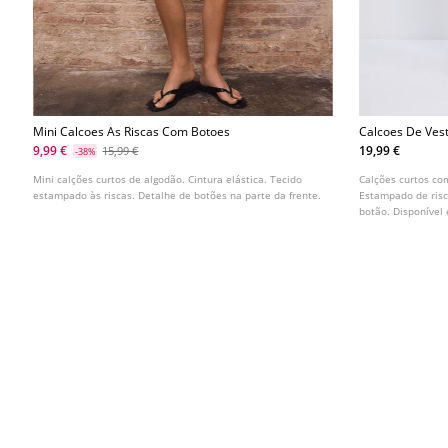
Mini Calcoes As Riscas Com Botoes
Calcoes De Vest
9,99 €
19,99 €
15,99 €
-38%
Mini calções curtos de algodão. Cintura elástica. Tecido
Calções curtos com
estampado às riscas. Detalhe de botões na parte da frente.
Estampado de risc
botão. Disponível 