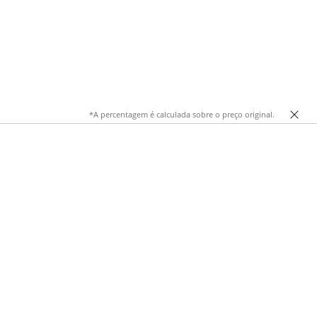
*A percentagem é calculada sobre o preço original.
s riscas acrescentam ângulo, movimento e um toque de
ara combinar com camisas, tops, casacos leves ou malhas para