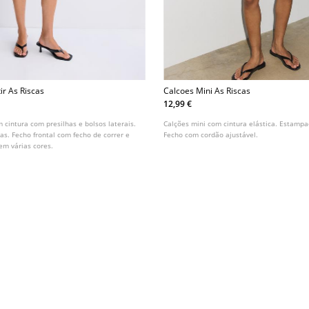
ir As Riscas
Calcoes Mini As Riscas
12,99 €
 cintura com presilhas e bolsos laterais.
Calções mini com cintura elástica. Estampa
as. Fecho frontal com fecho de correr e
Fecho com cordão ajustável.
em várias cores.