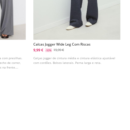
Calcas Jogger Wide Leg Com Riscas
9,99 €
19,99 €
-50%
a com presilhas.
Calças jogger de cintura média e cintura elástica ajustável
echo de correr,
com cordões. Bolsos laterais. Perna larga e reta.
s na frente.