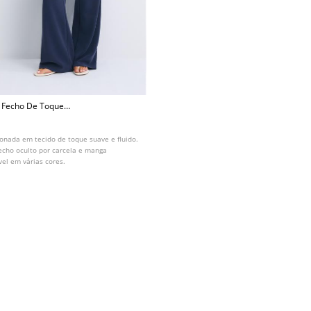
 Fecho De Toque
ionada em tecido de toque suave e fluido.
echo oculto por carcela e manga
vel em várias cores.