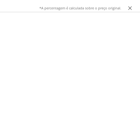
*A percentagem é calculada sobre o preço original.
ida e um toque macio, perfeitas para looks casuais, treinos
o.