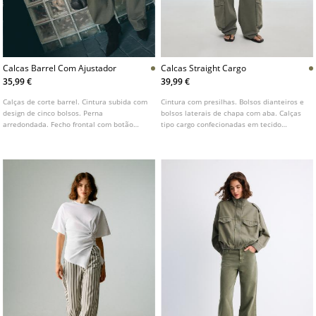
Calcas Barrel Com Ajustador
Calcas Straight Cargo
35,99 €
39,99 €
Calças de corte barrel. Cintura subida com
Cintura com presilhas. Bolsos dianteiros e
design de cinco bolsos. Perna
bolsos laterais de chapa com aba. Calças
arredondada. Fecho frontal com botão
tipo cargo confecionadas em tecido
duplo. Detalhe de ajustador nas costas.
principal de 100% algodão. Perna direita.
Fecho frontal com fecho de correr e botão
duplo. Detalhe de botões de pressão nos
bolsos.