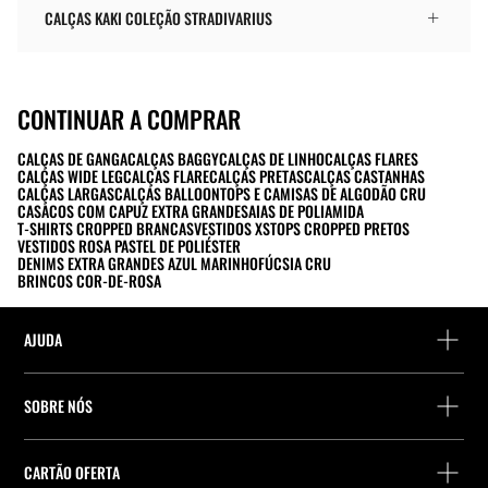
CALÇAS KAKI COLEÇÃO STRADIVARIUS
CONTINUAR A COMPRAR
CALÇAS DE GANGA
CALÇAS BAGGY
CALÇAS DE LINHO
CALÇAS FLARES
CALÇAS WIDE LEG
CALÇAS FLARE
CALÇAS PRETAS
CALÇAS CASTANHAS
CALÇAS LARGAS
CALÇAS BALLOON
TOPS E CAMISAS DE ALGODÃO CRU
CASACOS COM CAPUZ EXTRA GRANDE
SAIAS DE POLIAMIDA
T-SHIRTS CROPPED BRANCAS
VESTIDOS XS
TOPS CROPPED PRETOS
VESTIDOS ROSA PASTEL DE POLIÉSTER
DENIMS EXTRA GRANDES AZUL MARINHO
FÚCSIA CRU
BRINCOS COR-DE-ROSA
AJUDA
Ajuda e contacto
SOBRE NÓS
Localiza a tua encomenda
Localize uma loja
Devolução enquanto convidado
CARTÃO OFERTA
Empresa
Localizador de pontos de entrega