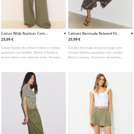
Calcas Wide Rusticas Com
Calcoes Bermuda Relaxed Fit
Botoes Ajustaveis
Estampados
25,99 €
25,99 €
Calças fluidas de cintura média e cintura
Calções bermuda de perna larga com
ajustável com botões. Bolsos à frente e
cintura elástica ajustável com cordão.
bolsos falsos com debrum atrás. Pormenor
Bolsos laterais. Pormenor de bainha
de pinças à frente. Fecho frontal com
ajustável com cordão.
fecho de correr, botão interior e gancho
metálico. Disponível em várias cores.