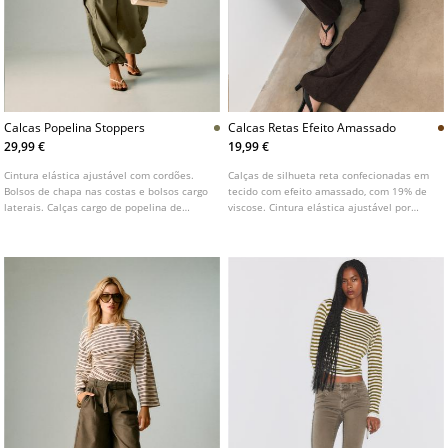
Calcas Popelina Stoppers
Calcas Retas Efeito Amassado
29,99 €
19,99 €
Cintura elástica ajustável com cordões.
Calças de silhueta reta confecionadas em
Bolsos de chapa nas costas e bolsos cargo
tecido com efeito amassado, com 19% de
laterais. Calças cargo de popelina de
viscose. Cintura elástica ajustável por
algodão. Perna larga. Bainha ajustável
cordões. Perna reta e larga. Disponível em
com stoppers. Disponível em várias cores.
várias cores.