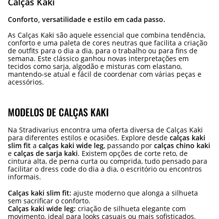
Calças Kaki
Conforto, versatilidade e estilo em cada passo.
As Calças Kaki são aquele essencial que combina tendência,
conforto e uma paleta de cores neutras que facilita a criação
de outfits para o dia a dia, para o trabalho ou para fins de
semana. Este clássico ganhou novas interpretações em
tecidos como sarja, algodão e misturas com elastano,
mantendo-se atual e fácil de coordenar com várias peças e
acessórios.
MODELOS DE CALÇAS KAKI
Na Stradivarius encontra uma oferta diversa de Calças Kaki
para diferentes estilos e ocasiões. Explore desde
calças kaki
slim fit
a
calças kaki wide leg
, passando por
calças chino kaki
e
calças de sarja kaki
. Existem opções de corte reto, de
cintura alta, de perna curta ou comprida, tudo pensado para
facilitar o dress code do dia a dia, o escritório ou encontros
informais.
Calças kaki slim fit:
ajuste moderno que alonga a silhueta
sem sacrificar o conforto.
Calças kaki wide leg:
criação de silhueta elegante com
movimento, ideal para looks casuais ou mais sofisticados.