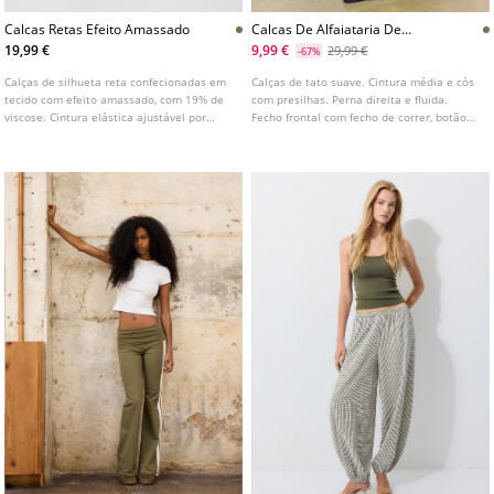
Calcas Retas Efeito Amassado
Calcas De Alfaiataria De
Toque Suave
19,99 €
9,99 €
29,99 €
-67%
Calças de silhueta reta confecionadas em
Calças de tato suave. Cintura média e cós
tecido com efeito amassado, com 19% de
com presilhas. Perna direita e fluida.
viscose. Cintura elástica ajustável por
Fecho frontal com fecho de correr, botão
cordões. Perna reta e larga. Disponível em
interior e gancho metálico. Bolsos laterais.
várias cores.
Detalhe de pinças na parte da frente.