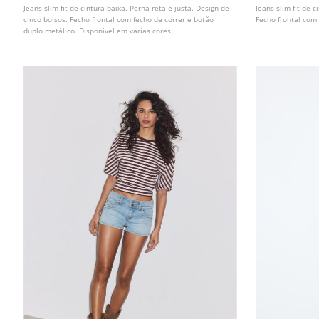
Jeans slim fit de cintura baixa. Perna reta e justa. Design de
Jeans slim fit de c
cinco bolsos. Fecho frontal com fecho de correr e botão
Fecho frontal com 
duplo metálico. Disponível em várias cores.