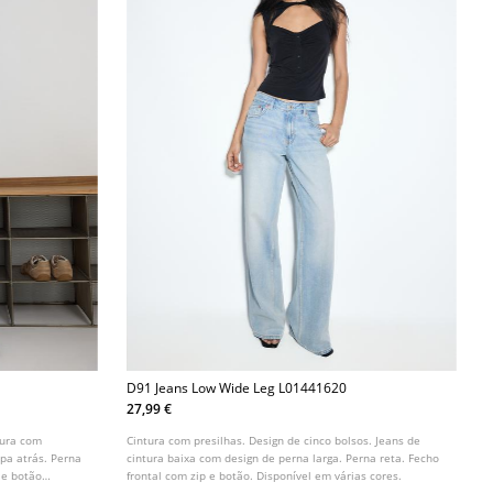
D91 Jeans Low Wide Leg L01441620
27,99 €
tura com
Cintura com presilhas. Design de cinco bolsos. Jeans de
apa atrás. Perna
cintura baixa com design de perna larga. Perna reta. Fecho
r e botão
frontal com zip e botão. Disponível em várias cores.