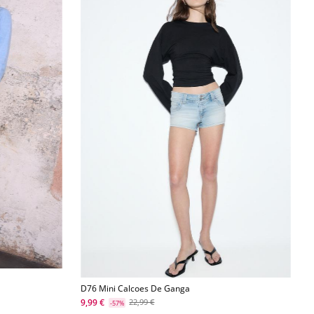
D76 Mini Calcoes De Ganga
9,99 €
22,99 €
-57%