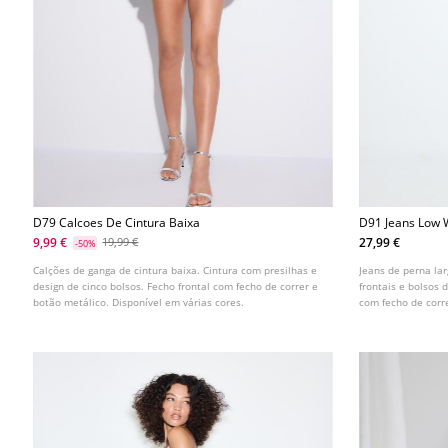
D79 Calcoes De Cintura Baixa
D91 Jeans Low 
9,99 €
27,99 €
19,99 €
-50%
Calções de ganga de cintura baixa. Cintura com presilhas e
Jeans de perna lar
design de cinco bolsos. Fecho frontal com fecho de correr e
frontais e bolsos 
botão metálico. Disponível em várias cores.
com fecho de corr
cores.