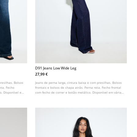
D91 Jeans Low Wide Leg
27,99 €
resilhas. Bolsos
Jeans de perna larga, cintura baixa e com presilhas. Bolsos
eta. Fecho
frontais e bolsos de chapa atrás. Perna reta. Fecho frontal
co. Disponível em
com fecho de correr e botão metálico. Disponível em várias
cores.