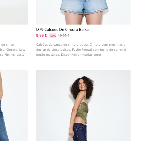
D79 Calcoes De Cintura Baixa
9,99 €
19,99 €
-50%
n de cinco
Calções de ganga de cintura baixa. Cintura com presilhas e
ico. Cintura: Low
design de cinco bolsos. Fecho frontal com fecho de correr e
o Fitting: Justos
botão metálico. Disponível em várias cores.