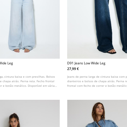
Wide Leg
D91 Jeans Low Wide Leg
27,99 €
ga, cintura baixa e com presilhas. Bolsos
Jeans de perna larga de cintura baixa com p
de chapa atrás. Perna reta. Fecho frontal
dianteiros e bolsos de chapa atrás. Perna r
er e botão metálico. Disponível em várias
frontal com fecho de correr e botão metáli
várias cores.