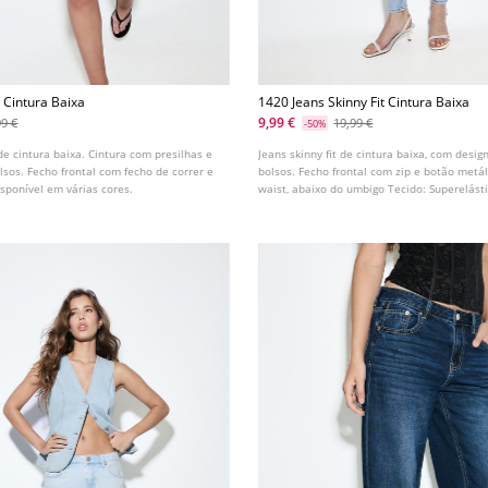
 Cintura Baixa
1420 Jeans Skinny Fit Cintura Baixa
9,99 €
99 €
19,99 €
-50%
e cintura baixa. Cintura com presilhas e
Jeans skinny fit de cintura baixa, com desig
lsos. Fecho frontal com fecho de correr e
bolsos. Fecho frontal com zip e botão metál
sponível em várias cores.
waist, abaixo do umbigo Tecido: Superelástic
na coxa e no tornozelo