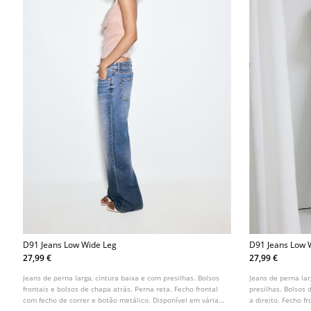
D91 Jeans Low Wide Leg
D91 Jeans Low 
27,99 €
27,99 €
Jeans de perna larga, cintura baixa e com presilhas. Bolsos
Jeans de perna lar
frontais e bolsos de chapa atrás. Perna reta. Fecho frontal
presilhas. Bolsos 
com fecho de correr e botão metálico. Disponível em várias
a direito. Fecho f
cores.
metálico. Disponív