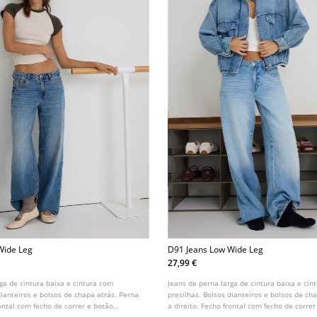
Wide Leg
D91 Jeans Low Wide Leg
27,99 €
ga de cintura baixa e cintura com
Jeans de perna larga de cintura baixa e cin
dianteiros e bolsos de chapa atrás. Perna
presilhas. Bolsos dianteiros e bolsos de ch
rontal com fecho de correr e botão
a direito. Fecho frontal com fecho de corre
el em várias cores.
metálico. Disponível em várias cores.