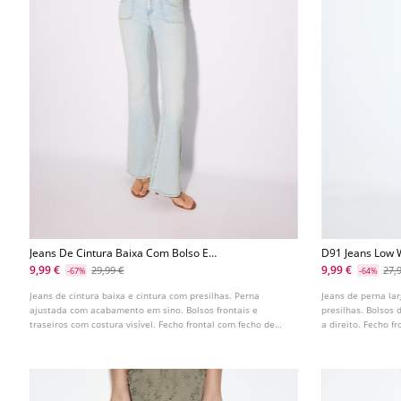
Jeans De Cintura Baixa Com Bolso E
D91 Jeans Low 
Costura
9,99 €
9,99 €
29,99 €
27,
-67%
-64%
Jeans de cintura baixa e cintura com presilhas. Perna
Jeans de perna lar
ajustada com acabamento em sino. Bolsos frontais e
presilhas. Bolsos 
traseiros com costura visível. Fecho frontal com fecho de
a direito. Fecho f
correr e botão.
metálico. Disponív