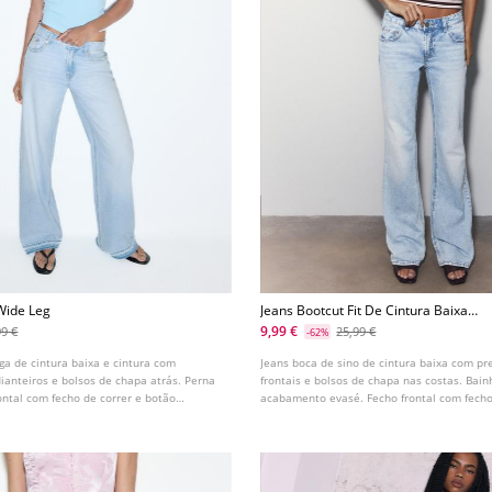
Wide Leg
Jeans Bootcut Fit De Cintura Baixa
L07364590
9,99 €
99 €
25,99 €
-62%
ga de cintura baixa e cintura com
Jeans boca de sino de cintura baixa com pre
dianteiros e bolsos de chapa atrás. Perna
frontais e bolsos de chapa nas costas. Bai
rontal com fecho de correr e botão
acabamento evasé. Fecho frontal com fecho
el em várias cores.
botão.