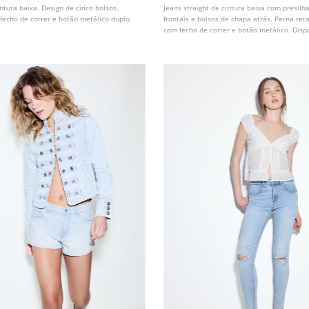
intura baixa. Design de cinco bolsos.
Jeans straight de cintura baixa com presilh
fecho de correr e botão metálico duplo.
frontais e bolsos de chapa atrás. Perna reta
com fecho de correr e botão metálico. Disp
cores.