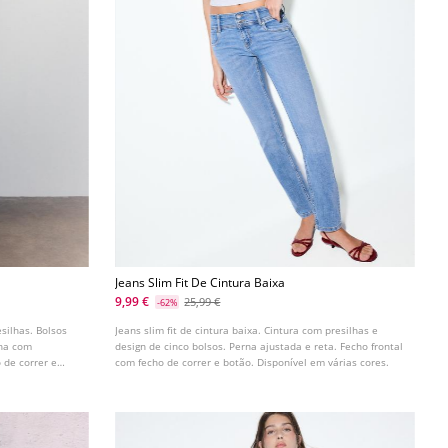
Jeans Slim Fit De Cintura Baixa
9,99 €
25,99 €
-62%
silhas. Bolsos
Jeans slim fit de cintura baixa. Cintura com presilhas e
nha com
design de cinco bolsos. Perna ajustada e reta. Fecho frontal
 de correr e
com fecho de correr e botão. Disponível em várias cores.