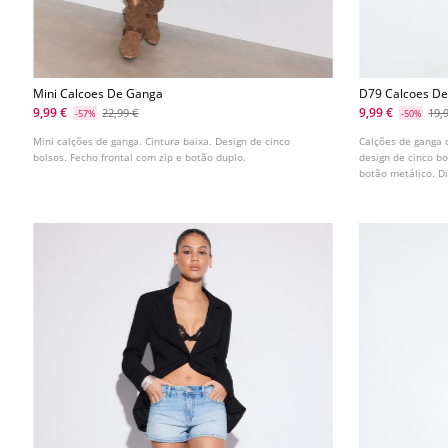
Mini Calcoes De Ganga
D79 Calcoes De
9,99 €
9,99 €
22,99 €
19,
-57%
-50%
Mini calções de ganga. Cintura baixa. Design de cinco
Calções de ganga d
bolsos. Fecho frontal com zip e botão duplo.
design de cinco bo
botão metálico. Di