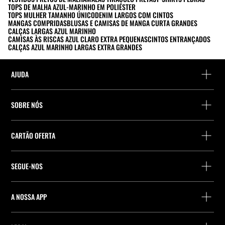
TOPS DE MALHA AZUL-MARINHO EM POLIÉSTER
TOPS MULHER TAMANHO ÚNICO
DENIM LARGOS COM CINTOS
MANGAS COMPRIDAS
BLUSAS E CAMISAS DE MANGA CURTA GRANDES
CALÇAS LARGAS AZUL MARINHO
CAMISAS ÀS RISCAS AZUL CLARO EXTRA PEQUENAS
CINTOS ENTRANÇADOS
CALÇAS AZUL MARINHO LARGAS EXTRA GRANDES
AJUDA
Ajuda e contacto
SOBRE NÓS
Localiza a tua encomenda
Localize uma loja
Devolução enquanto convidado
CARTÃO OFERTA
Empresa
Localizador de pontos de entrega
Consulta de Saldo
Trabalhe na Stradivarius
Stradivarius ID
SEGUE-NOS
Compra de Cartão Presente
Company Profile
Preferências de cookies
A NOSSA APP
iOS
Android