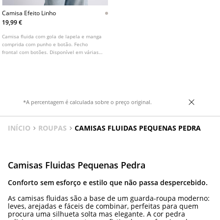
Camisa Efeito Linho
19,99 €
Camisa fluida com gola de lapela e manga
comprida com punho e botão. Fecho
frontal com botões. Disponível em várias
cores.
*A percentagem é calculada sobre o preço original.
INÍCIO
ROUPAS
CAMISAS FLUIDAS PEQUENAS PEDRA
Camisas Fluidas Pequenas Pedra
Conforto sem esforço e estilo que não passa despercebido.
As camisas fluidas são a base de um guarda-roupa moderno:
leves, arejadas e fáceis de combinar, perfeitas para quem
procura uma silhueta solta mas elegante. A cor pedra