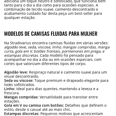
adiciona um toque neutro e sofisticado, que funciona bem
tanto para o dia a dia como para ocasiões especiais. A
combinação de tecido suave, caimento descontraído e
acabamento cuidado faz desta peça um best-seller para
qualquer estação.
MODELOS DE CAMISAS FLUIDAS PARA MULHER
Na Stradivarius encontra camisas fluidas em várias versões:
algodão leve, seda, viscose, linho, mangas compridas, manga
curta, gola em V, botões frontais, pormenores em prega, e
estampas discretas
. Cada modelo foi pensado para
acompanhar no dia a dia ou em ocasiões especiais, com
cortes que valorizam diferentes tipos de corpo.
Algodão leve:
Respiraço natural e caimento suave para um
visual descontraído.
Seda ou viscose:
Toque premium e drapeado elegante para
looks sofisticados.
Linho:
Ideal para dias quentes, mantendo a leveza e a
frescura.
Mangas compridas:
Versatilidade para transitar entre
estações.
Gola em V ou camisa com botões:
Detalhes que definem o
estilo, desde o casual até ao mais chic.
Estampas discretas:
Pequenos motivos que acrescentam