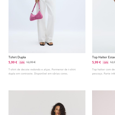
Tshirt Dupla
Top Halter Est
5,99 €
5,99 €
12,99 €
12,
-54%
-54%
T-shirt de decote redondo e alças. Pormenor de t-shirt
Top halter com de
dupla em contraste. Disponível em várias cores.
pescoço. Parte inf