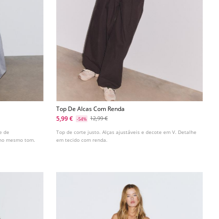
Top De Alcas Com Renda
5,99 €
12,99 €
-54%
e de
Top de corte justo. Alças ajustáveis e decote em V. Detalhe
 no mesmo tom.
em tecido com renda.