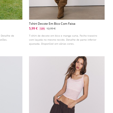
Tshirt Decote Em Bico Com Faixa
5,99 €
12,99 €
-54%
. Detalhe de
T-shirt de decote em bico e manga curta. Fecho traseiro
otões.
com laçada no mesmo tecido. Detalhe de parte inferior
ajustada. Disponível em várias cores.