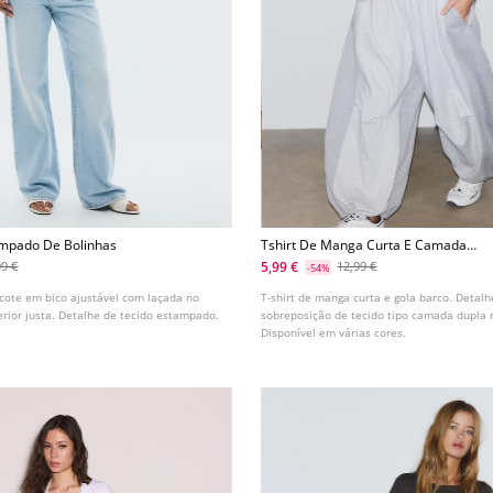
ampado De Bolinhas
Tshirt De Manga Curta E Camada
Dupla
5,99 €
99 €
12,99 €
-54%
cote em bico ajustável com laçada no
T-shirt de manga curta e gola barco. Detalh
erior justa. Detalhe de tecido estampado.
sobreposição de tecido tipo camada dupla
Disponível em várias cores.