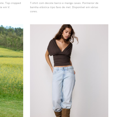
pete. Top cropped
T-shirt com decote barco e manga cavas. Pormenor de
te em V.
bainha elástica tipo favo de mel. Disponível em várias
cores.