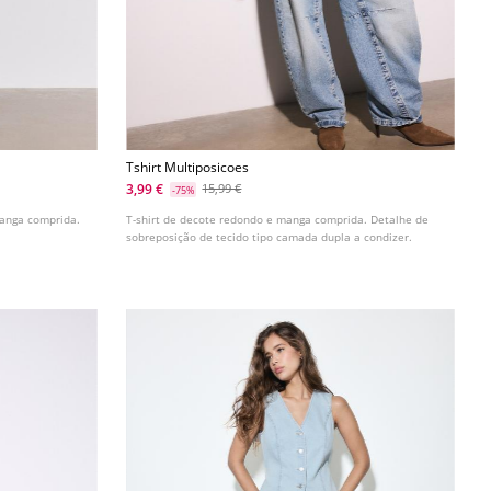
Tshirt Multiposicoes
3,99 €
15,99 €
-75%
manga comprida.
T-shirt de decote redondo e manga comprida. Detalhe de
sobreposição de tecido tipo camada dupla a condizer.