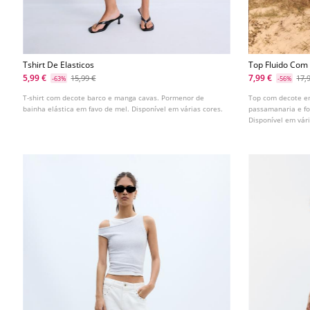
Tshirt De Elasticos
Top Fluido Com
5,99 €
7,99 €
15,99 €
17,
-63%
-56%
T-shirt com decote barco e manga cavas. Pormenor de
Top com decote em
bainha elástica em favo de mel. Disponível em várias cores.
passamanaria e fo
Disponível em vári