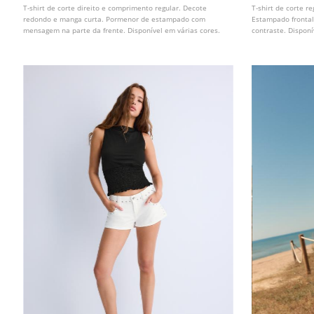
T-shirt de corte direito e comprimento regular. Decote
T-shirt de corte 
redondo e manga curta. Pormenor de estampado com
Estampado fronta
mensagem na parte da frente. Disponível em várias cores.
contraste. Disponí