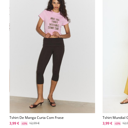
Tshirt De Manga Curta Com Frase
Tshirt Mundial 
3,99 €
3,99 €
12,99 €
12,
-69%
-69%