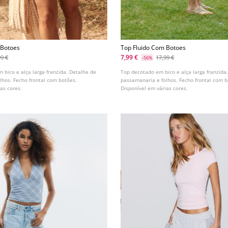
 Botoes
Top Fluido Com Botoes
7,99 €
99 €
17,99 €
-56%
 bico e alça larga franzida. Detalhe de
Top decotado em bico e alça larga franzida
lhos. Fecho frontal com botões.
passamanaria e folhos. Fecho frontal com b
as cores.
Disponível em várias cores.