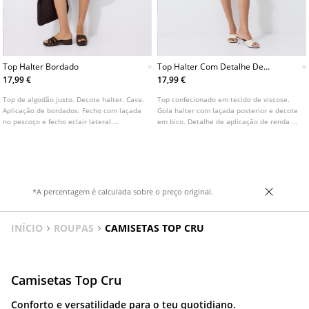
Top Halter Bordado
Top Halter Com Detalhe De
Renda
17,99 €
17,99 €
Top de algodão justo. Decote halter. Cava.
Top confecionado em tecido de viscose.
Aplicação de bordados. Fecho com laçada
Gola halter com laçada posterior e decote
no pescoço e fecho eclair lateral.
em bico. Detalhe de aplicação de renda no
Disponível em várias cores.
peito. Bainha com acabamento reto.
*A percentagem é calculada sobre o preço original.
INÍCIO
ROUPAS
CAMISETAS TOP CRU
Camisetas Top Cru
Conforto e versatilidade para o teu quotidiano.