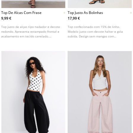
Top De Alcas Com Frase
Top Justo As Bolinhas
9,99 €
17,99 €
Top justo de alças tipo nadador e decote
Top confecionado com 15% de linho.
redondo. Apresenta estampado frontal e
Modelo justo com decote halter e gola
acabamento em tecido canelado.
subida. Design sem mangas com
Disponível em várias cores.
estampado de bolinhas. Acabamentos com
laço na gola e fecho frontal com botões.