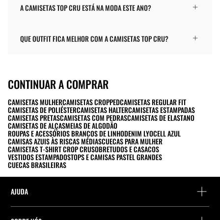
A CAMISETAS TOP CRU ESTÁ NA MODA ESTE ANO?
QUE OUTFIT FICA MELHOR COM A CAMISETAS TOP CRU?
CONTINUAR A COMPRAR
CAMISETAS MULHER
CAMISETAS CROPPED
CAMISETAS REGULAR FIT
CAMISETAS DE POLIÉSTER
CAMISETAS HALTER
CAMISETAS ESTAMPADAS
CAMISETAS PRETAS
CAMISETAS COM PEDRAS
CAMISETAS DE ELASTANO
CAMISETAS DE ALÇAS
MEIAS DE ALGODÃO
ROUPAS E ACESSÓRIOS BRANCOS DE LINHO
DENIM LYOCELL AZUL
CAMISAS AZUIS ÀS RISCAS MÉDIAS
CUECAS PARA MULHER
CAMISETAS T-SHIRT CROP CRU
SOBRETUDOS E CASACOS
VESTIDOS ESTAMPADOS
TOPS E CAMISAS PASTEL GRANDES
CUECAS BRASILEIRAS
AJUDA
Ajuda e contacto