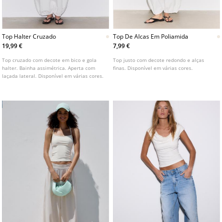
Top Halter Cruzado
Top De Alcas Em Poliamida
19,99 €
7,99 €
Top cruzado com decote em bico e gola
Top justo com decote redondo e alças
halter. Bainha assimétrica. Aperta com
finas. Disponível em várias cores.
laçada lateral. Disponível em várias cores.