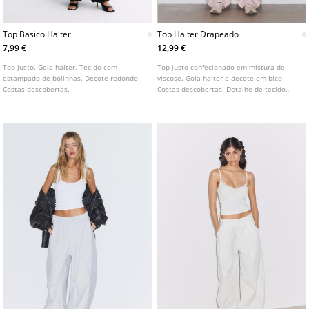
Top Basico Halter
Top Halter Drapeado
7,99 €
12,99 €
Top justo. Gola halter. Tecido com
Top justo confecionado em mistura de
estampado de bolinhas. Decote redondo.
viscose. Gola halter e decote em bico.
Costas descobertas.
Costas descobertas. Detalhe de tecido
drapeado. Disponível em várias cores.