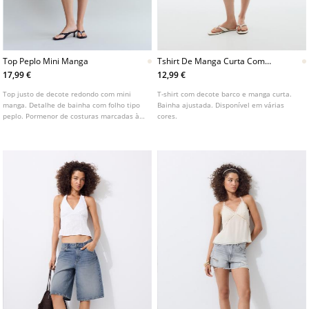
Top Peplo Mini Manga
Tshirt De Manga Curta Com
Decote Barco
17,99 €
12,99 €
Top justo de decote redondo com mini
T-shirt com decote barco e manga curta.
manga. Detalhe de bainha com folho tipo
Bainha ajustada. Disponível em várias
peplo. Pormenor de costuras marcadas à
cores.
frente. Disponível em várias cores.