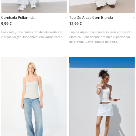
Camisola Poliamida
Top De Alcas Com Blonda
L07076116
9,99 €
12,99 €
Camisola justa curta com decote redondo
Top de alças finas confecionado em tecido
e alças largas. Disponível em várias cores.
elástico. Com decote em bico e pormenor
de blonda. Corte abaixo do peito.