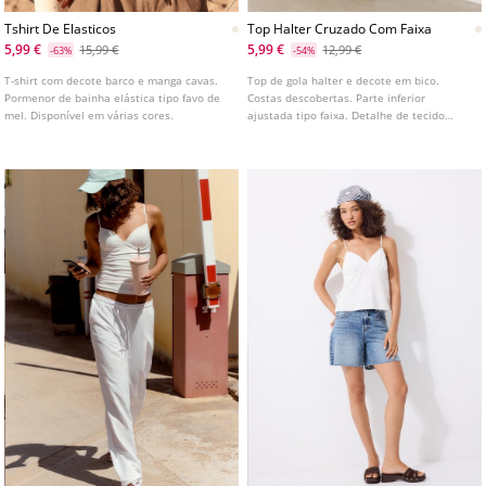
Tshirt De Elasticos
Top Halter Cruzado Com Faixa
5,99 €
5,99 €
15,99 €
12,99 €
-63%
-54%
T-shirt com decote barco e manga cavas.
Top de gola halter e decote em bico.
Pormenor de bainha elástica tipo favo de
Costas descobertas. Parte inferior
mel. Disponível em várias cores.
ajustada tipo faixa. Detalhe de tecido
cruzado na frente.