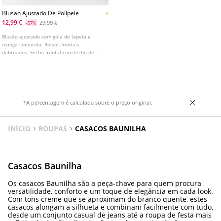
Blusao Ajustado De Polipele
12,99 €
29,99 €
-57%
Blusão ajustado com gola de lapela e
manga comprida. Bolsos frontais
debruados. Fecho frontal com fecho de
correr metálico. Disponível em várias
cores.
*A percentagem é calculada sobre o preço original.
INÍCIO
ROUPAS
CASACOS BAUNILHA
Casacos Baunilha
Os casacos Baunilha são a peça-chave para quem procura
versatilidade, conforto e um toque de elegância em cada look.
Com tons creme que se aproximam do branco quente, estes
casacos alongam a silhueta e combinam facilmente com tudo,
desde um conjunto casual de jeans até a roupa de festa mais