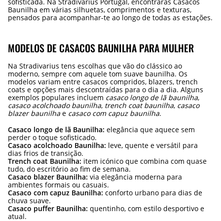
sofisticada. Na Stradivarius Portugal, encontrarás Casacos
Baunilha em várias silhuetas, comprimentos e texturas,
pensados para acompanhar-te ao longo de todas as estações.
MODELOS DE CASACOS BAUNILHA PARA MULHER
Na Stradivarius tens escolhas que vão do clássico ao
moderno, sempre com aquele tom suave baunilha. Os
modelos variam entre casacos compridos, blazers, trench
coats e opções mais descontraídas para o dia a dia. Alguns
exemplos populares incluem
casaco longo de lã baunilha
,
casaco acolchoado baunilha
,
trench coat baunilha
,
casaco
blazer baunilha
e
casaco com capuz baunilha
.
Casaco longo de lã Baunilha:
elegância que aquece sem
perder o toque sofisticado.
Casaco acolchoado Baunilha:
leve, quente e versátil para
dias frios de transição.
Trench coat Baunilha:
item icónico que combina com quase
tudo, do escritório ao fim de semana.
Casaco blazer Baunilha:
via elegância moderna para
ambientes formais ou casuais.
Casaco com capuz Baunilha:
conforto urbano para dias de
chuva suave.
Casaco puffer Baunilha:
quentinho, com estilo desportivo e
atual.