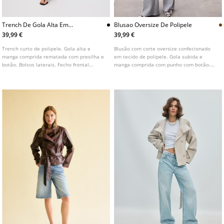
Trench De Gola Alta Em
Blusao Oversize De Polipele
Polipele
39,99 €
39,99 €
Trench curto de polipele. Gola alta e
Blusão com corte oversize confecionado
manga comprida rematada com presilha e
em tecido de polipele. Gola subida e
botão. Bolsos laterais. Fecho frontal
manga comprida com punho com botão.
cruzado com botões e cinto a condizer.
Bolsos de chapa com aba e botão na parte
Disponível em várias cores.
da frente e bolsos embutidos nas laterais.
Parte inferior com acabamento elástico.