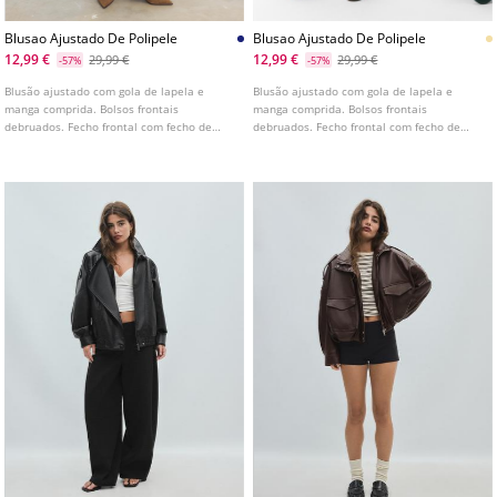
Blusao Ajustado De Polipele
Blusao Ajustado De Polipele
12,99 €
12,99 €
29,99 €
29,99 €
-57%
-57%
Blusão ajustado com gola de lapela e
Blusão ajustado com gola de lapela e
manga comprida. Bolsos frontais
manga comprida. Bolsos frontais
debruados. Fecho frontal com fecho de
debruados. Fecho frontal com fecho de
correr metálico. Disponível em várias
correr metálico. Disponível em várias
cores.
cores.