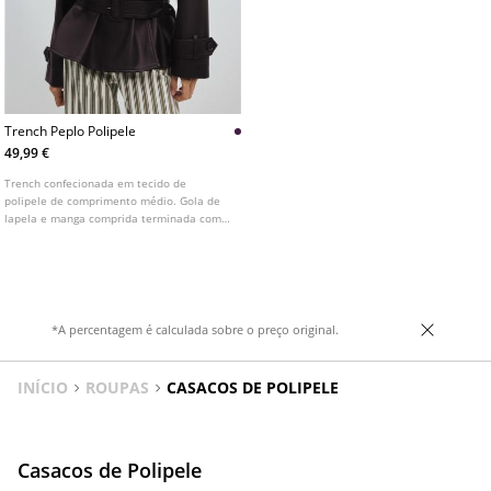
Trench Peplo Polipele
49,99 €
Trench confecionada em tecido de
polipele de comprimento médio. Gola de
lapela e manga comprida terminada com
presilha e botão. Fecho frontal cruzado
com botões e cinto com fivela. Bolsos
laterais. Pormenor de presilhas nos
ombros.
*A percentagem é calculada sobre o preço original.
INÍCIO
ROUPAS
CASACOS DE POLIPELE
Casacos de Polipele