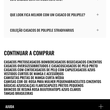
QUE LOOK FICA MELHOR COM UM CASACO DE POLIPELE?
COLEÇÃO CASACOS DE POLIPELE STRADIVARIUS
CONTINUAR A COMPRAR
CASACOS PRETOS
CASACOS BOMBER
CASACOS BEGE
CASACOS CINZENTOS
CASACOS OVERSIZE
SOBRETUDOS E CASACOS
CASACOS DE PELO PRETO
CASACOS COM CINTO
CASACOS DE PELO COM CAPUZ
CASACOS AZUIS
VESTIDOS CURTOS DE MANGA E ACESSÓRIOS
CAMISETAS PRETAS DE MANGA CURTA MÉDIA
CAMISAS COR-DE-ROSA PARA MULHER PEQUENA
BRACELETES CINZENTOS
BÁSICAS AZUIS
CALÇAS FLARES
CAPUZES PRETOS PEQUENOS
BRINCOS DE RESINA ROSA BIJUTERIA
TOPS AZUIS CLAROS
TANGAS BRASILEIRAS
AJUDA