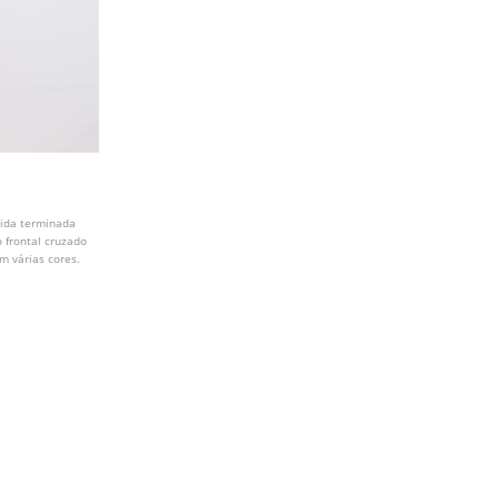
rida terminada
o frontal cruzado
m várias cores.