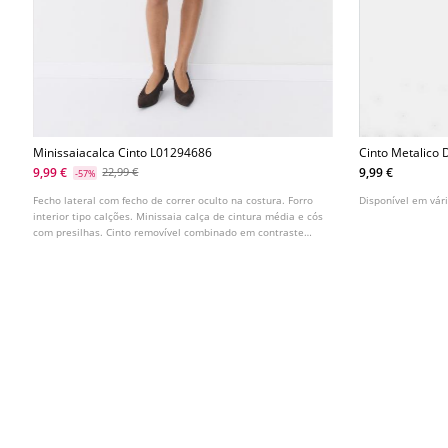
Minissaiacalca Cinto L01294686
Cinto Metalico
9,99 €
9,99 €
22,99 €
-57%
Fecho lateral com fecho de correr oculto na costura. Forro
Disponível em vári
interior tipo calções. Minissaia calça de cintura média e cós
com presilhas. Cinto removível combinado em contraste
com fivela metálica. Disponível em várias cores.