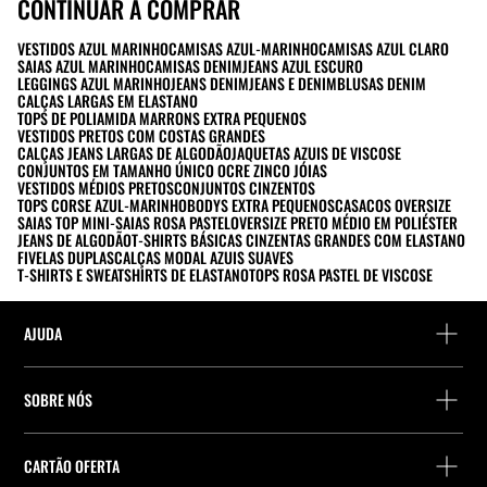
CONTINUAR A COMPRAR
VESTIDOS AZUL MARINHO
CAMISAS AZUL-MARINHO
CAMISAS AZUL CLARO
SAIAS AZUL MARINHO
CAMISAS DENIM
JEANS AZUL ESCURO
LEGGINGS AZUL MARINHO
JEANS DENIM
JEANS E DENIM
BLUSAS DENIM
CALÇAS LARGAS EM ELASTANO
TOPS DE POLIAMIDA MARRONS EXTRA PEQUENOS
VESTIDOS PRETOS COM COSTAS GRANDES
CALÇAS JEANS LARGAS DE ALGODÃO
JAQUETAS AZUIS DE VISCOSE
CONJUNTOS EM TAMANHO ÚNICO OCRE ZINCO JÓIAS
VESTIDOS MÉDIOS PRETOS
CONJUNTOS CINZENTOS
TOPS CORSE AZUL-MARINHO
BODYS EXTRA PEQUENOS
CASACOS OVERSIZE
SAIAS TOP MINI-SAIAS ROSA PASTEL
OVERSIZE PRETO MÉDIO EM POLIÉSTER
JEANS DE ALGODÃO
T-SHIRTS BÁSICAS CINZENTAS GRANDES COM ELASTANO
FIVELAS DUPLAS
CALÇAS MODAL AZUIS SUAVES
T-SHIRTS E SWEATSHIRTS DE ELASTANO
TOPS ROSA PASTEL DE VISCOSE
AJUDA
Ajuda e contacto
SOBRE NÓS
Localiza a tua encomenda
Localize uma loja
Devolução enquanto convidado
CARTÃO OFERTA
Empresa
Localizador de pontos de entrega