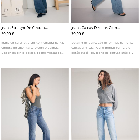
Jeans Straight De Cintura
Jeans Calcas Direitas Com
Baixa
Brilho
29,99 €
39,99 €
Jeans de corte straight com cintura baixa.
Detalhe de aplicação de brilhos na frente.
Cintura de tipo martelo com presilhas.
Calças direitas. Fecho frontal com zip e
Design de cinco bolsos. Fecho frontal com
botão metálico. Jeans de cintura média
fecho de correr e botão duplo.
com bolsos frontais. Bolsos de chapa
atrás.