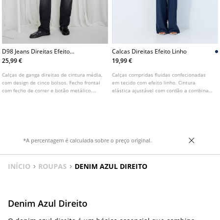
D98 Jeans Direitas Efeito
Calcas Direitas Efeito Linho
Vintage L01499499
25,99 €
19,99 €
Calças de ganga direitas de cintura média,
Calças compridas fluidas confecionadas
com design de cinco bolsos. Fecho frontal
em tecido com efeito linho. Cintura
com fecho de correr e botão metálico.
elástica ajustável com cordão a combinar.
Disponível em várias cores.
Bolsos laterais. Perna direita e larga.
Disponível em várias cores.
*A percentagem é calculada sobre o preço original.
INÍCIO
ROUPAS
DENIM AZUL DIREITO
Denim Azul Direito