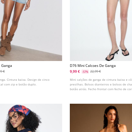
e Ganga
D76 Mini Calcoes De Ganga
9,99 €
99 €
22,99 €
-57%
nga. Cintura baixa. Design de cinco
Mini calções de ganga de cintura baixa e c
tal com zip e botão duplo.
presilhas. Bolsos dianteiros e bolsos de ch
botão atrás. Fecho frontal com fecho de cor
metálicos.