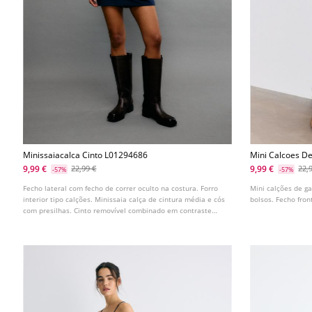
Minissaiacalca Cinto L01294686
Mini Calcoes D
9,99 €
9,99 €
22,99 €
22,
-57%
-57%
Fecho lateral com fecho de correr oculto na costura. Forro
Mini calções de ga
interior tipo calções. Minissaia calça de cintura média e cós
bolsos. Fecho fron
com presilhas. Cinto removível combinado em contraste
com fivela metálica. Disponível em várias cores.