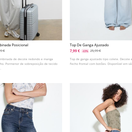
binada Posicional
Top De Ganga Ajustado
7,99 €
99 €
25,99 €
-69%
combinada de decote redondo e manga
Top de ganga ajustado tipo colete. Decote 
ho. Pormenor de sobreposição de tecido
Fecho frontal com botões. Disponível em vá
.