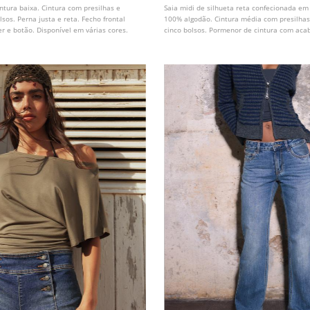
cintura baixa. Cintura com presilhas e
Saia midi de silhueta reta confecionada em 
lsos. Perna justa e reta. Fecho frontal
100% algodão. Cintura média com presilhas
r e botão. Disponível em várias cores.
cinco bolsos. Pormenor de cintura com ac
desfiado. Fecho dianteiro com zip e botão.