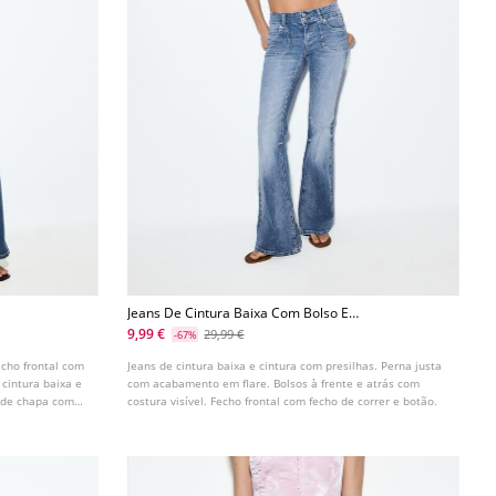
Jeans De Cintura Baixa Com Bolso E
Costura
9,99 €
29,99 €
-67%
cho frontal com
Jeans de cintura baixa e cintura com presilhas. Perna justa
 cintura baixa e
com acabamento em flare. Bolsos à frente e atrás com
s de chapa com
costura visível. Fecho frontal com fecho de correr e botão.
s. Disponível em