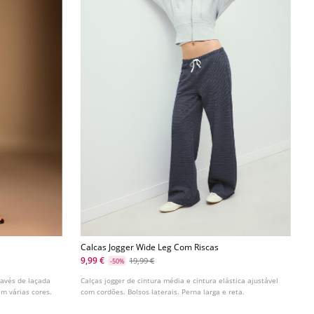
Calcas Jogger Wide Leg Com Riscas
9,99 €
19,99 €
-50%
ravés de laçada
Calças jogger de cintura média e cintura elástica ajustável
em várias cores.
com cordões. Bolsos laterais. Perna larga e reta.