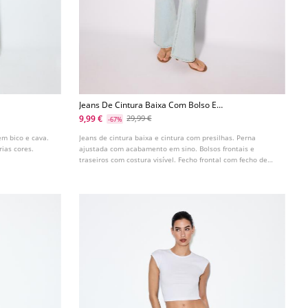
Jeans De Cintura Baixa Com Bolso E
Costura
9,99 €
29,99 €
-67%
em bico e cava.
Jeans de cintura baixa e cintura com presilhas. Perna
rias cores.
ajustada com acabamento em sino. Bolsos frontais e
traseiros com costura visível. Fecho frontal com fecho de
correr e botão.