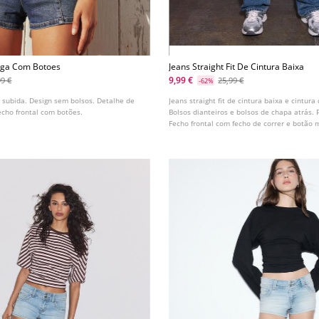
nga Com Botoes
Jeans Straight Fit De Cintura Baixa
9,99 €
99 €
25,99 €
-62%
a subida. Design sem bolsos. Detalhe de
Jeans straight fit de cintura baixa e cintura
echo frontal com botões.
Bolsos dianteiros e bolsos de chapa atrás. 
Fecho frontal com fecho de correr e botão 
Disponível em várias cores.