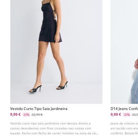
Vestido Curto Tipo Saia Jardineira
D14 Jeans Confo
9,99 €
9,99 €
22,99 €
22,
-57%
-57%
Vestido curto tipo saia jardineira com decote direito e
Jeans de cintura s
costas descobertas com fitas cruzadas nas costas com
em tecido com ela
laçada. Fecho com fecho de correr invisível na zona da saia
conforto. Bolsos f
traseira.
Perna ajustada co