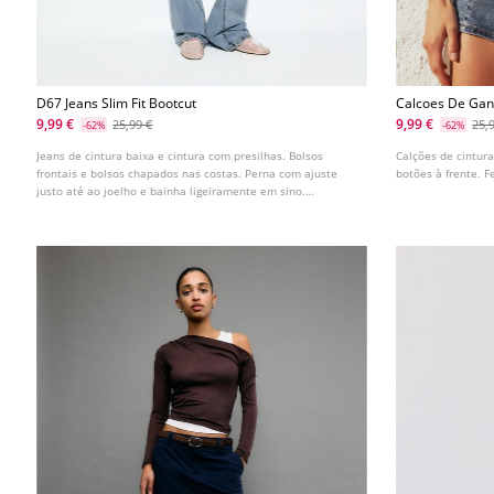
D67 Jeans Slim Fit Bootcut
Calcoes De Ga
9,99 €
9,99 €
25,99 €
25,
-62%
-62%
Jeans de cintura baixa e cintura com presilhas. Bolsos
Calções de cintur
frontais e bolsos chapados nas costas. Perna com ajuste
botões à frente. F
justo até ao joelho e bainha ligeiramente em sino.
Disponível em várias cores.