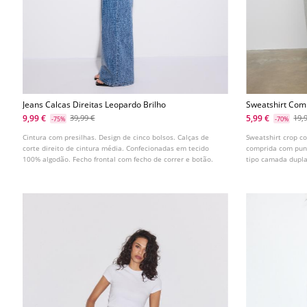
Jeans Calcas Direitas Leopardo Brilho
Sweatshirt Com
9,99 €
5,99 €
39,99 €
19,
-75%
-70%
Cintura com presilhas. Design de cinco bolsos. Calças de
Sweatshirt crop 
corte direito de cintura média. Confecionadas em tecido
comprida com pun
100% algodão. Fecho frontal com fecho de correr e botão.
tipo camada dupla