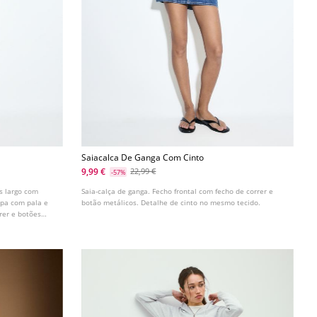
Saiacalca De Ganga Com Cinto
9,99 €
22,99 €
-57%
ós largo com
Saia-calça de ganga. Fecho frontal com fecho de correr e
apa com pala e
botão metálicos. Detalhe de cinto no mesmo tecido.
rer e botões