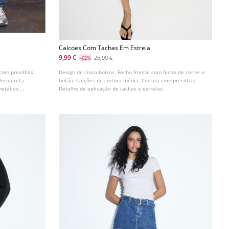
Calcoes Com Tachas Em Estrela
9,99 €
25,99 €
-62%
 com presilhas.
Design de cinco bolsos. Fecho frontal com fecho de correr e
Perna reta.
botão. Calções de cintura média. Cintura com presilhas.
metálico.
Detalhe de aplicação de tachas e estrelas.