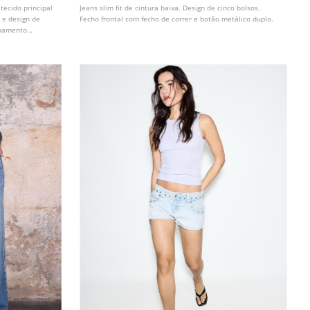
tecido principal
Jeans slim fit de cintura baixa. Design de cinco bolsos.
 e design de
Fecho frontal com fecho de correr e botão metálico duplo.
abamento