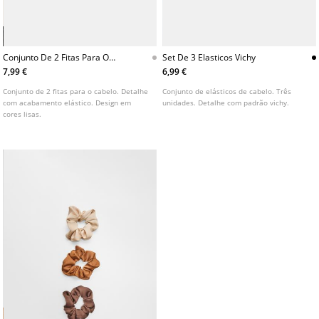
Conjunto De 2 Fitas Para O
Set De 3 Elasticos Vichy
Cabelo
7,99 €
6,99 €
Conjunto de 2 fitas para o cabelo. Detalhe
Conjunto de elásticos de cabelo. Três
com acabamento elástico. Design em
unidades. Detalhe com padrão vichy.
cores lisas.