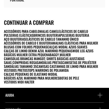
CONTINUAR A COMPRAR
ACESSÓRIOS PARA CABELO
MALAS CAMEL
ELÁSTICOS DE CABELO
PULSEIRAS ELÁSTICAS
BRINCOS BIJUTERIA
PULSEIRAS BIJUTERIA
AÇO BIJUTERIAS
ELÁSTICOS DE CABELO TAMANHO ÚNICO
ACESSÓRIOS DE CABELO E BIJUTERIA
MALHAS ELÁSTICAS PARA MULHER
BLUSAS COM FOLHOS PEQUENAS
CALÇAS MODAL AZUIS SUAVES
CALÇAS DE LINHO DENIM AZUL MARINHO PEQUENAS
WIDE LEG AZUIS
BÁSICOS MULHER EXTRA PEQUENA
BAGGY MULHER
CAMISOLAS BRANCAS MANGO
T-SHIRTS BÁSICAS AJUSTADAS
SAIAS COMPRIDAS ROSA
SANDÁLIAS PRETAS
CAMISETAS DE POLIÉSTER
SANDÁLIAS TAMANHO 35
CAMISAS CASTANHAS DE LINHO PARA MULHER
VESTIDOS PRETOS
TOPS MARRONS DE POLIAMIDA
CALÇAS PEQUENAS DE ELASTANO MODAL
BÁSICOS AZUL MARINHO PARA MULHERES
BOTAS DE PELE
VESTIDOS MIDI HALTER
AJUDA
Ajuda e contacto