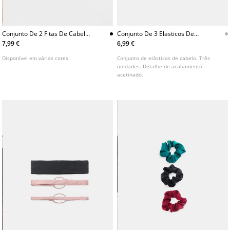
Conjunto De 2 Fitas De Cabelo
Conjunto De 3 Elasticos De
Elasticas
Cabelo Acetinados
7,99 €
6,99 €
Disponível em várias cores.
Conjunto de elásticos de cabelo. Três
unidades. Detalhe de acabamento
acetinado.