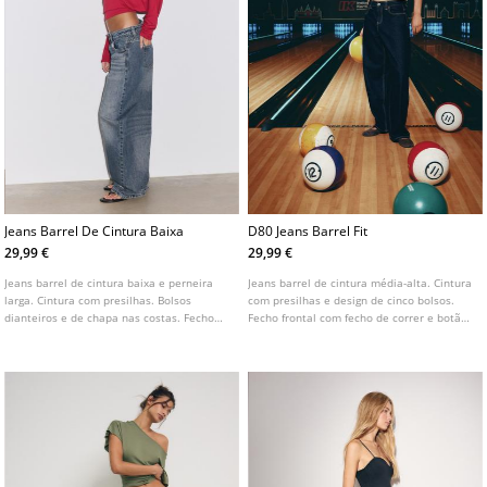
Jeans Barrel De Cintura Baixa
D80 Jeans Barrel Fit
29,99 €
29,99 €
Jeans barrel de cintura baixa e perneira
Jeans barrel de cintura média-alta. Cintura
larga. Cintura com presilhas. Bolsos
com presilhas e design de cinco bolsos.
dianteiros e de chapa nas costas. Fecho
Fecho frontal com fecho de correr e botão.
frontal com fecho de correr e botão.
Disponível em várias cores.
Disponível em várias cores.