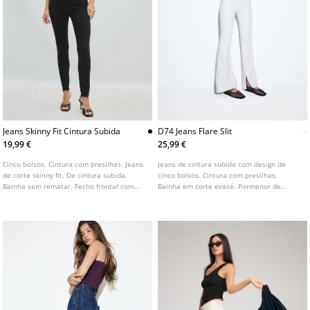
Jeans Skinny Fit Cintura Subida
D74 Jeans Flare Slit
19,99 €
25,99 €
Cinco bolsos. Cintura com presilhas. Jeans
Jeans de cintura subida com design de
de corte skinny fit. De cintura subida.
cinco bolsos. Cintura com presilhas.
Bainha sem rematar. Fecho frontal com
Bainha em corte evasé. Pormenor de
fecho de correr e botão.
bainha com acabamento desfiado e
abertura lateral interior. Fecho frontal
com fecho de correr e botão metálico.
Disponível em várias cores.