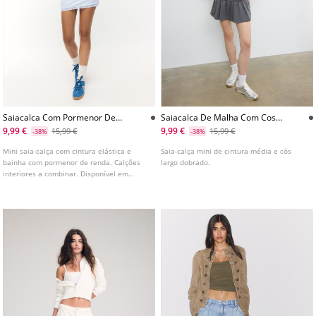
Saiacalca Com Pormenor De
Saiacalca De Malha Com Cos
Renda
Largo
9,99 €
9,99 €
15,99 €
15,99 €
-38%
-38%
Mini saia-calça com cintura elástica e
Saia-calça mini de cintura média e cós
bainha com pormenor de renda. Calções
largo dobrado.
interiores a combinar. Disponível em
várias cores.