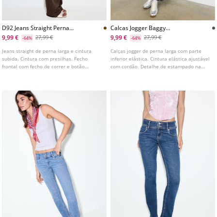
D92 Jeans Straight Perna
Calcas Jogger Baggy
Larga
Posicionais
9,99 €
9,99 €
27,99 €
27,99 €
-64%
-64%
Jeans straight de perna larga e cintura
Calças jogger de perna larga com parte
subida. Cintura com presilhas. Fecho
inferior elástica. Cintura elástica ajustável
frontal com fecho de correr e botão
com cordão. Detalhe de estampado na
metálico. Disponível em várias cores.
perna.
Design de cinco bolsos. Perna reta e larga.