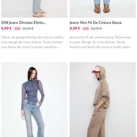
D98 Jeans Direitas Efeito
Jeans Slim Fit De Cintura Baixa
Vintage L01499499
9,99 €
9,99 €
25,99 €
25,99 €
-62%
-62%
Calças de ganga direitas de cintura média,
Jeans slim fit de cintura baixa. Perna reta
com design de cinco bolsos. Fecho frontal
e justa. Design de cinco bolsos. Fecho
com fecho de correr e botão metálico.
frontal com fecho de correr e botão duplo
Disponível em várias cores.
metálico. Disponível em várias cores.