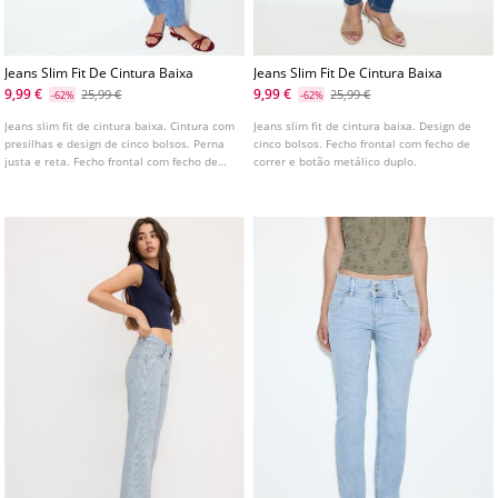
Jeans Slim Fit De Cintura Baixa
Jeans Slim Fit De Cintura Baixa
9,99 €
9,99 €
25,99 €
25,99 €
-62%
-62%
Jeans slim fit de cintura baixa. Cintura com
Jeans slim fit de cintura baixa. Design de
presilhas e design de cinco bolsos. Perna
cinco bolsos. Fecho frontal com fecho de
justa e reta. Fecho frontal com fecho de
correr e botão metálico duplo.
correr e botão. Disponível em várias cores.