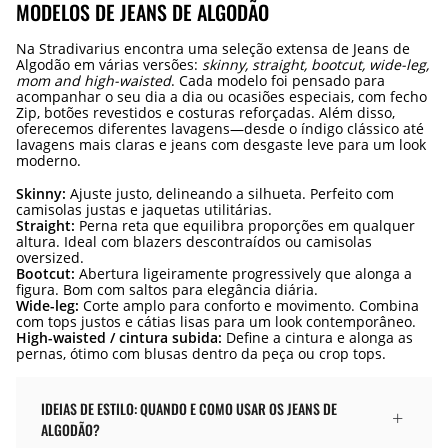
MODELOS DE JEANS DE ALGODÃO
Na Stradivarius encontra uma seleção extensa de Jeans de
Algodão em várias versões:
skinny, straight, bootcut, wide-leg,
mom and high-waisted
. Cada modelo foi pensado para
acompanhar o seu dia a dia ou ocasiões especiais, com fecho
Zip, botões revestidos e costuras reforçadas. Além disso,
oferecemos diferentes lavagens—desde o índigo clássico até
lavagens mais claras e jeans com desgaste leve para um look
moderno.
Skinny:
Ajuste justo, delineando a silhueta. Perfeito com
camisolas justas e jaquetas utilitárias.
Straight:
Perna reta que equilibra proporções em qualquer
altura. Ideal com blazers descontraídos ou camisolas
oversized.
Bootcut:
Abertura ligeiramente progressively que alonga a
figura. Bom com saltos para elegância diária.
Wide-leg:
Corte amplo para conforto e movimento. Combina
com tops justos e cátias lisas para um look contemporâneo.
High-waisted / cintura subida:
Define a cintura e alonga as
pernas, ótimo com blusas dentro da peça ou crop tops.
IDEIAS DE ESTILO: QUANDO E COMO USAR OS JEANS DE
ALGODÃO?