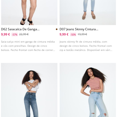
D62 Saiacalca De Ganga
D07 Jeans Skinny Cintura
L01283422
Subida
9,99 €
9,99 €
22,99 €
19,99 €
-57%
-50%
Saia-calça mini em ganga de cintura média
Jeans skinny fit de cintura média, com
e cós com presilhas. Design de cinco
design de cinco bolsos. Fecho frontal com
bolsos. Fecho frontal com fecho de correr
zip e botão metálico. Disponível em várias
e botão metálico. Disponível em várias
cores.
cores.