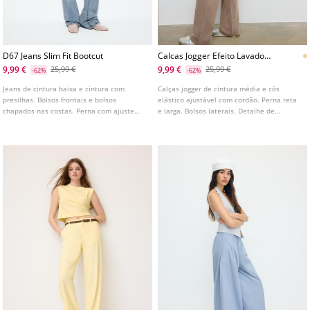
D67 Jeans Slim Fit Bootcut
Calcas Jogger Efeito Lavado
Posicional
9,99 €
9,99 €
25,99 €
25,99 €
-62%
-62%
Jeans de cintura baixa e cintura com
Calças jogger de cintura média e cós
presilhas. Bolsos frontais e bolsos
elástico ajustável com cordão. Perna reta
chapados nas costas. Perna com ajuste
e larga. Bolsos laterais. Detalhe de
justo até ao joelho e bainha ligeiramente
estampado na parte frontal.
em sino. Disponível em várias cores.