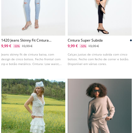
1420 Jeans Skinny Fit Cintura
Cintura Super Subida
Baixa
9,99 €
9,99 €
19,99 €
19,99 €
-50%
-50%
Jeans skinny fit de cintura baixa, com
Calças justas de cintura subida com cinco
design de cinco bolsos. Fecho frontal com
bolsos. Fecho com fecho de correr e botão.
zip e botão metálico. Cintura: Low waist,
Disponível em várias cores.
abaixo do umbigo Tecido: Superelástico
Fitting: Justos na coxa e no tornozelo