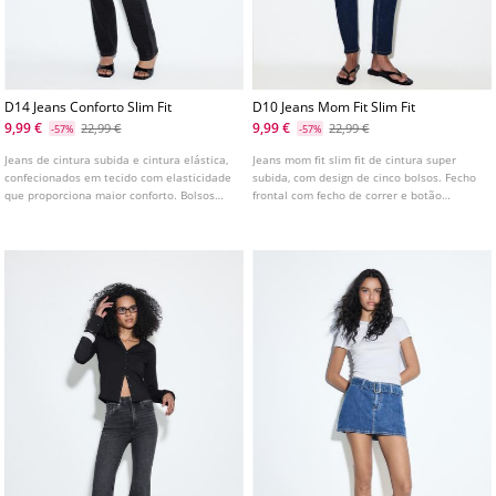
D14 Jeans Conforto Slim Fit
D10 Jeans Mom Fit Slim Fit
9,99 €
9,99 €
22,99 €
22,99 €
-57%
-57%
Jeans de cintura subida e cintura elástica,
Jeans mom fit slim fit de cintura super
confecionados em tecido com elasticidade
subida, com design de cinco bolsos. Fecho
que proporciona maior conforto. Bolsos
frontal com fecho de correr e botão
frontais e bolsos de chapa nas costas.
metálico.
Perna justa com comprimento até ao
tornozelo. Disponível em várias cores.