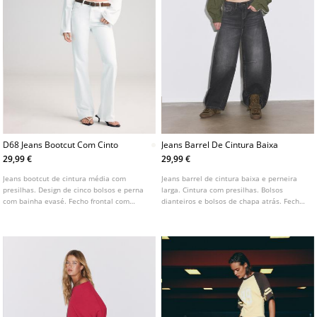
D68 Jeans Bootcut Com Cinto
Jeans Barrel De Cintura Baixa
29,99 €
29,99 €
Jeans bootcut de cintura média com
Jeans barrel de cintura baixa e perneira
presilhas. Design de cinco bolsos e perna
larga. Cintura com presilhas. Bolsos
com bainha evasé. Fecho frontal com
dianteiros e bolsos de chapa atrás. Fecho
fecho de correr e botão metálico.
frontal com fecho de correr e botão.
Pormenor de cinto.
Disponível em várias cores.