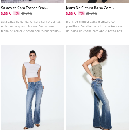
Saiacalca Com Tachas One
Jeans De Cintura Baixa Com
Dilemma
Lantejoulas
9,99 €
9,99 €
49,99 €
35,99 €
-80%
-72%
Saia-calça de ganga. Cintura com presilhas
Jeans de cintura baixa e cintura com
e design de quatro bolsos. Fecho com
presilhas. Detalhe de bolsos na frente e
fecho de correr e botão oculto por tecido
de bolso de chapa com aba e botão nas
cruzado. Detalhe de tachas e estampado
costas. Fecho frontal com fecho de correr
de estrelas nos bolsos traseiros.
e botão duplo. Detalhe de lantejoulas a
combinar.