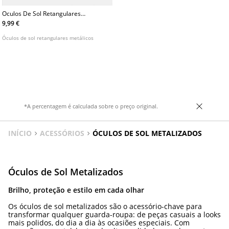
Oculos De Sol Retangulares
Metalicos
9,99 €
Óculos de sol retangulares metálicos
*A percentagem é calculada sobre o preço original.
INÍCIO
ACESSÓRIOS
ÓCULOS DE SOL METALIZADOS
Óculos de Sol Metalizados
Brilho, proteção e estilo em cada olhar
Os óculos de sol metalizados são o acessório-chave para
transformar qualquer guarda-roupa: de peças casuais a looks
mais polidos, do dia a dia às ocasiões especiais. Com