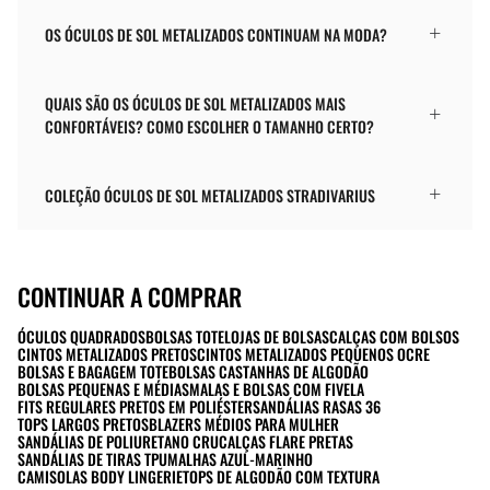
OS ÓCULOS DE SOL METALIZADOS CONTINUAM NA MODA?
QUAIS SÃO OS ÓCULOS DE SOL METALIZADOS MAIS
CONFORTÁVEIS? COMO ESCOLHER O TAMANHO CERTO?
COLEÇÃO ÓCULOS DE SOL METALIZADOS STRADIVARIUS
CONTINUAR A COMPRAR
ÓCULOS QUADRADOS
BOLSAS TOTE
LOJAS DE BOLSAS
CALÇAS COM BOLSOS
CINTOS METALIZADOS PRETOS
CINTOS METALIZADOS PEQUENOS OCRE
BOLSAS E BAGAGEM TOTE
BOLSAS CASTANHAS DE ALGODÃO
BOLSAS PEQUENAS E MÉDIAS
MALAS E BOLSAS COM FIVELA
FITS REGULARES PRETOS EM POLIÉSTER
SANDÁLIAS RASAS 36
TOPS LARGOS PRETOS
BLAZERS MÉDIOS PARA MULHER
SANDÁLIAS DE POLIURETANO CRU
CALÇAS FLARE PRETAS
SANDÁLIAS DE TIRAS TPU
MALHAS AZUL-MARINHO
CAMISOLAS BODY LINGERIE
TOPS DE ALGODÃO COM TEXTURA