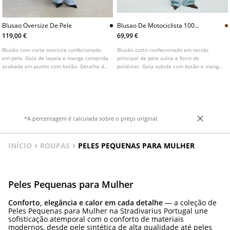
Blusao Oversize De Pele
Blusao De Motociclista 100
Pele
119,00 €
69,99 €
Blusão com corte oversize confecionado
Blusão curto confecionado em tecido
em pele. Gola de lapela e manga comprida
principal de pele suína e forro de
acabada em punho com botão. Detalhe de
poliéster. Gola subida com botão e manga
presilhas nos ombros e de tecido
comprida. Bolsos laterais. Fecho frontal
drapeado nas mangas. Bolsos embutidos
com fecho de correr de duplo sentido.
nas laterais.
*A percentagem é calculada sobre o preço original.
INÍCIO
ROUPAS
PELES PEQUENAS PARA MULHER
Peles Pequenas para Mulher
Conforto, elegância e calor em cada detalhe
— a coleção de
Peles Pequenas para Mulher na Stradivarius Portugal une
sofisticação atemporal com o conforto de materiais
modernos, desde pele sintética de alta qualidade até peles