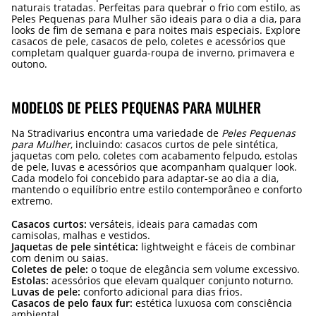
naturais tratadas. Perfeitas para quebrar o frio com estilo, as
Peles Pequenas para Mulher são ideais para o dia a dia, para
looks de fim de semana e para noites mais especiais. Explore
casacos de pele, casacos de pelo, coletes e acessórios que
completam qualquer guarda-roupa de inverno, primavera e
outono.
MODELOS DE PELES PEQUENAS PARA MULHER
Na Stradivarius encontra uma variedade de
Peles Pequenas
para Mulher
, incluindo: casacos curtos de pele sintética,
jaquetas com pelo, coletes com acabamento felpudo, estolas
de pele, luvas e acessórios que acompanham qualquer look.
Cada modelo foi concebido para adaptar-se ao dia a dia,
mantendo o equilíbrio entre estilo contemporâneo e conforto
extremo.
Casacos curtos:
versáteis, ideais para camadas com
camisolas, malhas e vestidos.
Jaquetas de pele sintética:
lightweight e fáceis de combinar
com denim ou saias.
Coletes de pele:
o toque de elegância sem volume excessivo.
Estolas:
acessórios que elevam qualquer conjunto noturno.
Luvas de pele:
conforto adicional para dias frios.
Casacos de pelo faux fur:
estética luxuosa com consciência
ambiental.