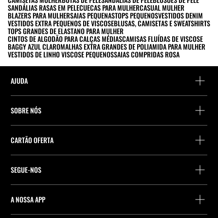
SANDÁLIAS RASAS EM PELE
CUECAS PARA MULHER
CASUAL MULHER
BLAZERS PARA MULHER
SAIAS PEQUENAS
TOPS PEQUENOS
VESTIDOS DENIM
VESTIDOS EXTRA PEQUENOS DE VISCOSE
BLUSAS, CAMISETAS E SWEATSHIRTS
TOPS GRANDES DE ELASTANO PARA MULHER
CINTOS DE ALGODÃO PARA CALÇAS MÉDIAS
CAMISAS FLUÍDAS DE VISCOSE
BAGGY AZUL CLARO
MALHAS EXTRA GRANDES DE POLIAMIDA PARA MULHER
VESTIDOS DE LINHO VISCOSE PEQUENOS
SAIAS COMPRIDAS ROSA
AJUDA
Ajuda e contacto
SOBRE NÓS
Localiza a tua encomenda
Localize uma loja
Devolução enquanto convidado
CARTÃO OFERTA
Empresa
Localizador de pontos de entrega
Consulta de Saldo
Trabalhe na Stradivarius
Stradivarius ID
SEGUE-NOS
Compra de Cartão Presente
Company Profile
Preferências de cookies
A NOSSA APP
iOS
Android