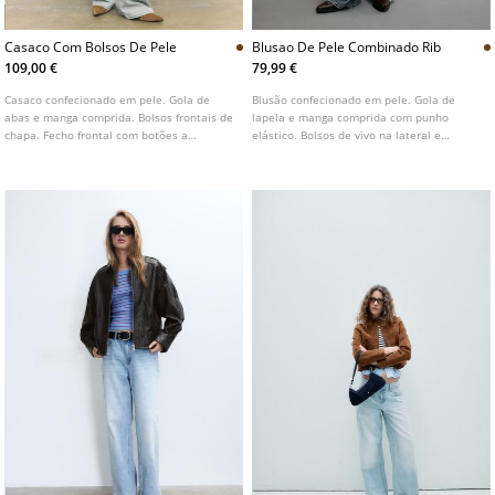
Casaco Com Bolsos De Pele
Blusao De Pele Combinado Rib
109,00 €
79,99 €
Casaco confecionado em pele. Gola de
Blusão confecionado em pele. Gola de
abas e manga comprida. Bolsos frontais de
lapela e manga comprida com punho
chapa. Fecho frontal com botões a
elástico. Bolsos de vivo na lateral e
contraste.
múltiplos bolsos com fecho de correr e
botões no peito. Detalhe de acabamentos
com tecido de malha rib combinado no
mesmo tom.