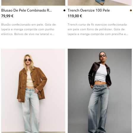
Blusao De Pele Combinado Rib
Trench Oversize 100 Pele
L05701455
79,99 €
119,00 €
Blusão confecionado em pele. Gola de
Trench curta de fit oversize confecionada
lapela e manga comprida com punho
em pele com forro de poliéster. Gola de
elástico. Bolsos de vivo na lateral e
lapela e manga comprida com presilha e
múltiplos bolsos com fecho de correr e
botão. Bolsos laterais. Fecho frontal
botões no peito. Detalhe de acabamentos
cruzado com botões.
com tecido de malha rib combinado no
mesmo tom.