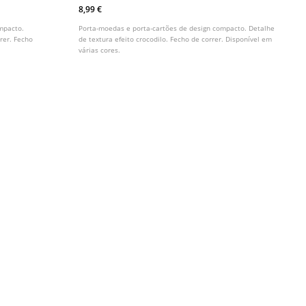
Crocodilo
8,99 €
mpacto.
Porta-moedas e porta-cartões de design compacto. Detalhe
rer. Fecho
de textura efeito crocodilo. Fecho de correr. Disponível em
várias cores.