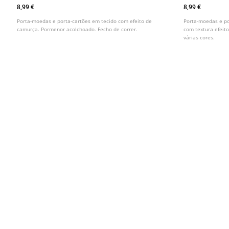
Compacto Acolchoado
Crocodilo
8,99 €
8,99 €
Porta-moedas e porta-cartões em tecido com efeito de
Porta-moedas e po
camurça. Pormenor acolchoado. Fecho de correr.
com textura efeito
várias cores.