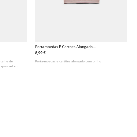
Portamoedas E Cartoes Alongado
Com Brilho
8,99 €
etalhe de
Porta-moedas e cartões alongado com brilho
isponível em