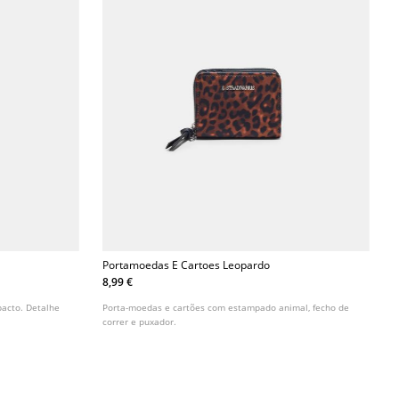
Portamoedas E Cartoes Leopardo
8,99 €
pacto. Detalhe
Porta-moedas e cartões com estampado animal, fecho de
correr e puxador.