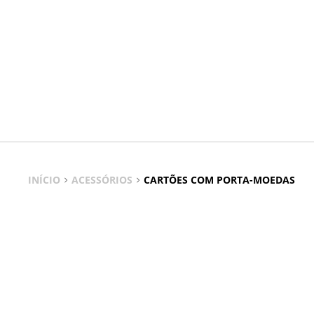
INÍCIO
ACESSÓRIOS
CARTÕES COM PORTA-MOEDAS
Cartões Com Porta-moedas
Organize-se com estilo: carteira compacta com espaço par
As Cartões Com Porta-moedas Stradivarius Portugal reúnem 
em pele, couro vegan, têxtil de qualidade e acabamentos m
Escolha entre tons neutros clássicos, cores tendência ou a