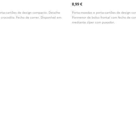
Compacto Com Bolso
8,99 €
rta-cartões de design compacto. Detalhe
Porta-moedas e porta-cartões de design co
 crocodilo. Fecho de correr. Disponível em
Pormenor de bolso frontal com fecho de cor
mediante zíper com puxador.