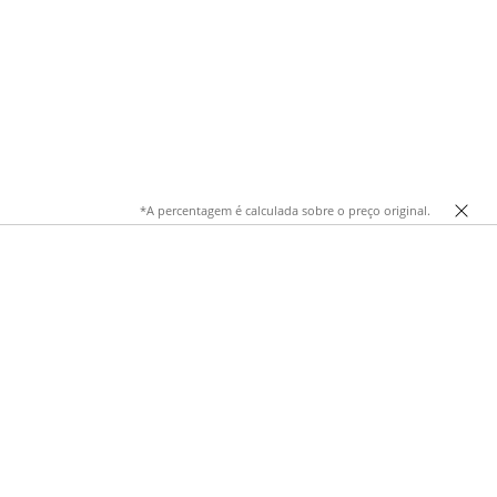
*A percentagem é calculada sobre o preço original.
nhar o dia a dia, viagens e momentos de lazer. Disponíveis
e, em muitos modelos, um porta-moedas com fecho seguro.
organização e praticidade.