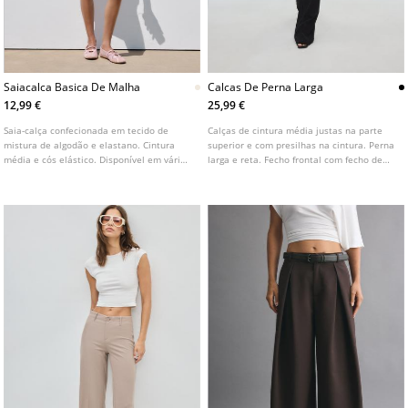
Saiacalca Basica De Malha
Calcas De Perna Larga
12,99 €
25,99 €
Saia-calça confecionada em tecido de
Calças de cintura média justas na parte
mistura de algodão e elastano. Cintura
superior e com presilhas na cintura. Perna
média e cós elástico. Disponível em várias
larga e reta. Fecho frontal com fecho de
cores.
correr e botão. Disponível em várias cores.