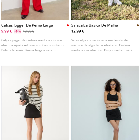
Calcas Jogger De Perna Larga
Saiacalca Basica De Malha
9,99 €
12,99 €
17,99 €
-44%
Calças jogger de cintura média e cintura
Saia-calça confecionada em tecido de
elástica ajustável com cordões no interior.
mistura de algodão e elastano. Cintura
Bolsos laterais. Perna larga e reta.
média e cós elástico. Disponível em várias
Disponível em várias cores.
cores.