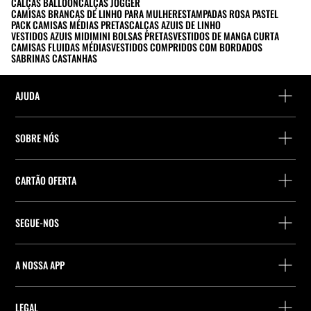
CALÇAS BALLOON
CALÇAS JOGGER
CAMISAS BRANCAS DE LINHO PARA MULHER
ESTAMPADAS ROSA PASTEL
PACK CAMISAS MÉDIAS PRETAS
CALÇAS AZUIS DE LINHO
VESTIDOS AZUIS MIDI
MINI BOLSAS PRETAS
VESTIDOS DE MANGA CURTA
CAMISAS FLUIDAS MÉDIAS
VESTIDOS COMPRIDOS COM BORDADOS
SABRINAS CASTANHAS
AJUDA
Ajuda e contacto
SOBRE NÓS
Localiza a tua encomenda
Localize uma loja
Devolução enquanto convidado
CARTÃO OFERTA
Empresa
Localizador de pontos de entrega
Consulta de Saldo
Trabalhe na Stradivarius
Stradivarius ID
SEGUE-NOS
Compra de Cartão Presente
Company Profile
Preferências de cookies
A NOSSA APP
iOS
Android
LEGAL