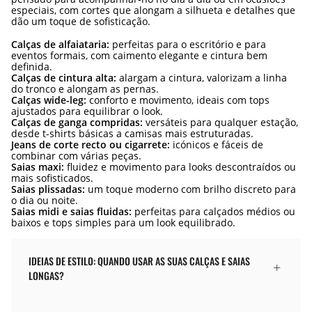
especiais, com cortes que alongam a silhueta e detalhes que
dão um toque de sofisticação.
Calças de alfaiataria:
perfeitas para o escritório e para
eventos formais, com caimento elegante e cintura bem
definida.
Calças de cintura alta:
alargam a cintura, valorizam a linha
do tronco e alongam as pernas.
Calças wide-leg:
conforto e movimento, ideais com tops
ajustados para equilibrar o look.
Calças de ganga compridas:
versáteis para qualquer estação,
desde t-shirts básicas a camisas mais estruturadas.
Jeans de corte recto ou cigarrete:
icónicos e fáceis de
combinar com várias peças.
Saias maxi:
fluidez e movimento para looks descontraídos ou
mais sofisticados.
Saias plissadas:
um toque moderno com brilho discreto para
o dia ou noite.
Saias midi e saias fluidas:
perfeitas para calçados médios ou
baixos e tops simples para um look equilibrado.
IDEIAS DE ESTILO: QUANDO USAR AS SUAS CALÇAS E SAIAS
LONGAS?