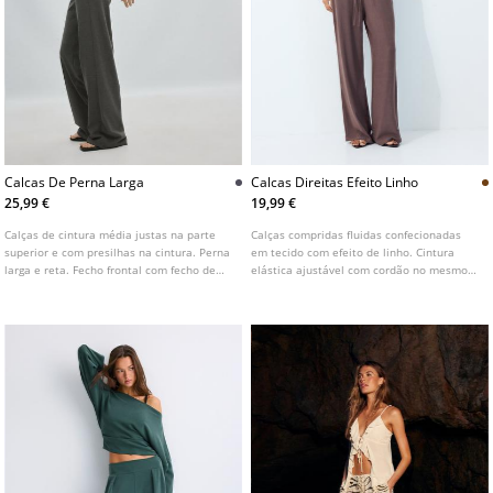
Calcas De Perna Larga
Calcas Direitas Efeito Linho
25,99 €
19,99 €
Calças de cintura média justas na parte
Calças compridas fluidas confecionadas
superior e com presilhas na cintura. Perna
em tecido com efeito de linho. Cintura
larga e reta. Fecho frontal com fecho de
elástica ajustável com cordão no mesmo
correr e botão. Disponível em várias cores.
tom. Bolsos laterais. Perna reta e larga.
Disponíveis em várias cores.