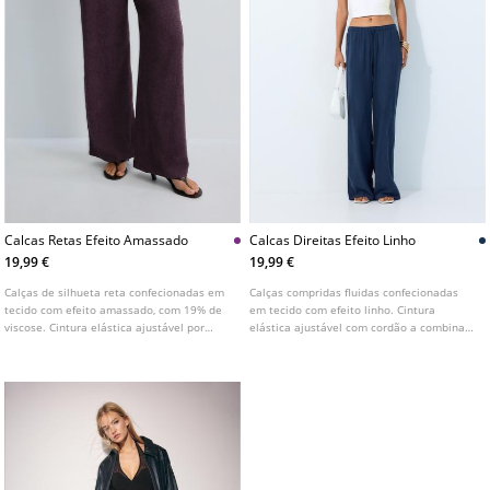
Calcas Retas Efeito Amassado
Calcas Direitas Efeito Linho
19,99 €
19,99 €
Calças de silhueta reta confecionadas em
Calças compridas fluidas confecionadas
tecido com efeito amassado, com 19% de
em tecido com efeito linho. Cintura
viscose. Cintura elástica ajustável por
elástica ajustável com cordão a combinar.
cordões. Perna reta e larga. Disponível em
Bolsos laterais. Perna direita e larga.
várias cores.
Disponível em várias cores.