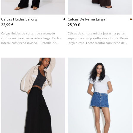
Calcas Fluidas Sarong
Calcas De Perna Larga
22,99 €
25,99 €
Calças fluidas de corte tipo sarong de
Calças de cintura média justas na parte
cintura média e perna reta e larga. Fecho
superior e com presilhas na cintura. Perna
lateral com fecho invisível. Detalhe de
larga e reta. Fecho frontal com fecho de
laço na parte frontal. Disponível em várias
correr e botão. Disponível em várias cores.
cores.