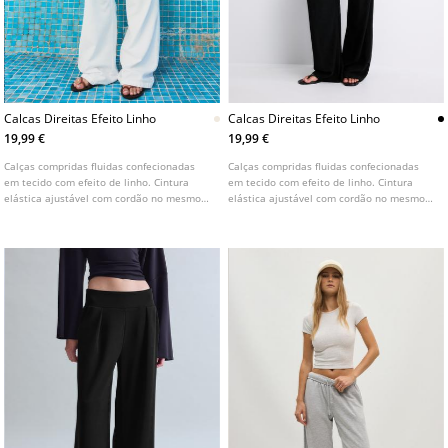
Calcas Direitas Efeito Linho
Calcas Direitas Efeito Linho
19,99 €
19,99 €
Calças compridas fluidas confecionadas
Calças compridas fluidas confecionadas
em tecido com efeito de linho. Cintura
em tecido com efeito de linho. Cintura
elástica ajustável com cordão no mesmo
elástica ajustável com cordão no mesmo
tom. Bolsos laterais. Perna reta e larga.
tom. Bolsos laterais. Perna reta e larga.
Disponíveis em várias cores.
Disponíveis em várias cores.