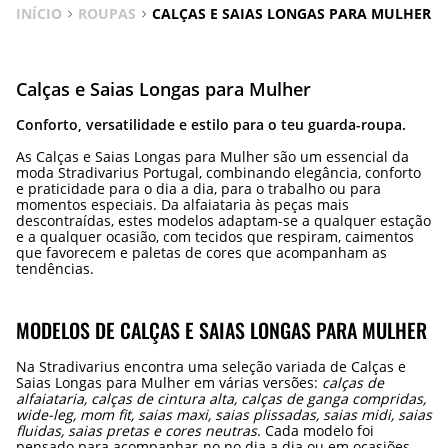
INÍCIO
ROUPAS
CALÇAS E SAIAS LONGAS PARA MULHER
Calças e Saias Longas para Mulher
Conforto, versatilidade e estilo para o teu guarda-roupa.
As Calças e Saias Longas para Mulher são um essencial da
moda Stradivarius Portugal, combinando elegância, conforto
e praticidade para o dia a dia, para o trabalho ou para
momentos especiais. Da alfaiataria às peças mais
descontraídas, estes modelos adaptam-se a qualquer estação
e a qualquer ocasião, com tecidos que respiram, caimentos
que favorecem e paletas de cores que acompanham as
tendências.
MODELOS DE CALÇAS E SAIAS LONGAS PARA MULHER
Na Stradivarius encontra uma seleção variada de Calças e
Saias Longas para Mulher em várias versões:
calças de
alfaiataria, calças de cintura alta, calças de ganga compridas,
wide-leg, mom fit, saias maxi, saias plissadas, saias midi, saias
fluidas, saias pretas e cores neutras
. Cada modelo foi
pensado para acompanhar-no no dia a dia ou em ocasiões