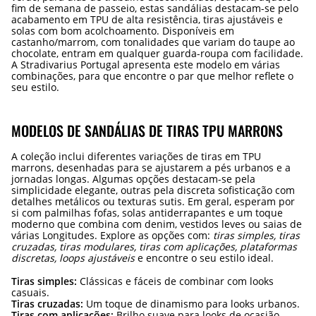
fim de semana de passeio, estas sandálias destacam-se pelo
acabamento em TPU de alta resistência, tiras ajustáveis e
solas com bom acolchoamento. Disponíveis em
castanho/marrom, com tonalidades que variam do taupe ao
chocolate, entram em qualquer guarda-roupa com facilidade.
A Stradivarius Portugal apresenta este modelo em várias
combinações, para que encontre o par que melhor reflete o
seu estilo.
MODELOS DE SANDÁLIAS DE TIRAS TPU MARRONS
A coleção inclui diferentes variações de tiras em TPU
marrons, desenhadas para se ajustarem a pés urbanos e a
jornadas longas. Algumas opções destacam-se pela
simplicidade elegante, outras pela discreta sofisticação com
detalhes metálicos ou texturas sutis. Em geral, esperam por
si com palmilhas fofas, solas antiderrapantes e um toque
moderno que combina com denim, vestidos leves ou saias de
várias Longitudes. Explore as opções com:
tiras simples, tiras
cruzadas, tiras modulares, tiras com aplicações, plataformas
discretas, loops ajustáveis
e encontre o seu estilo ideal.
Tiras simples:
Clássicas e fáceis de combinar com looks
casuais.
Tiras cruzadas:
Um toque de dinamismo para looks urbanos.
Tiras com aplicações:
Brilho suave para looks de ocasião.