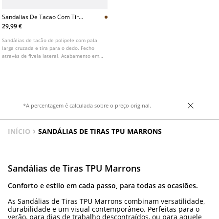
Sandalias De Tacao Com Tira
No Dedo
29,99 €
Sandálias de tacão de polipele com pala
larga cruzada e tira para o dedo. Fecho
através de fivela lateral. Acabamento em
ponta quadrada. Disponível na cor
castanha. Altura do tacão: 6,5cm
*A percentagem é calculada sobre o preço original.
INÍCIO
SANDÁLIAS DE TIRAS TPU MARRONS
Sandálias de Tiras TPU Marrons
Conforto e estilo em cada passo, para todas as ocasiões.
As Sandálias de Tiras TPU Marrons combinam versatilidade,
durabilidade e um visual contemporâneo. Perfeitas para o
verão, para dias de trabalho descontraídos, ou para aquele