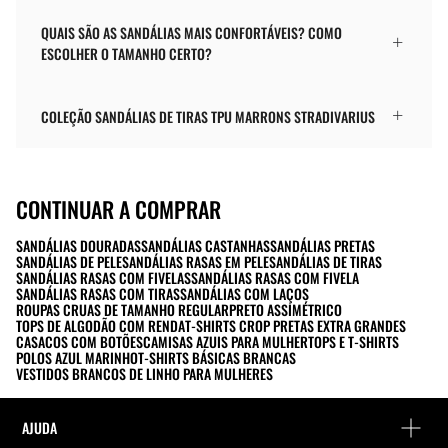
QUAIS SÃO AS SANDÁLIAS MAIS CONFORTÁVEIS? COMO
ESCOLHER O TAMANHO CERTO?
COLEÇÃO SANDÁLIAS DE TIRAS TPU MARRONS STRADIVARIUS
CONTINUAR A COMPRAR
SANDÁLIAS DOURADAS
SANDÁLIAS CASTANHAS
SANDÁLIAS PRETAS
SANDÁLIAS DE PELE
SANDÁLIAS RASAS EM PELE
SANDÁLIAS DE TIRAS
SANDÁLIAS RASAS COM FIVELAS
SANDÁLIAS RASAS COM FIVELA
SANDÁLIAS RASAS COM TIRAS
SANDÁLIAS COM LAÇOS
ROUPAS CRUAS DE TAMANHO REGULAR
PRETO ASSIMÉTRICO
TOPS DE ALGODÃO COM RENDA
T-SHIRTS CROP PRETAS EXTRA GRANDES
CASACOS COM BOTÕES
CAMISAS AZUIS PARA MULHER
TOPS E T-SHIRTS
POLOS AZUL MARINHO
T-SHIRTS BÁSICAS BRANCAS
VESTIDOS BRANCOS DE LINHO PARA MULHERES
AJUDA