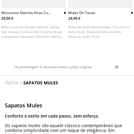
Mocassins Abertos Atras Com
Mules De Tacao
Mascara
29,99 €
29,99 €
Mules rasos em polipele abertos. Design
Mules de tacão destalonadas. Tira reta no
tipo mocassim com antifaz no peito do pé
peito do pé. Disponível em cor preta.
e pespontos marcados. Calcanhar aberto.
Altura do tacão: 8 cm.
Sola rasa. Disponível em preto
*A percentagem é calculada sobre o preço original.
INÍCIO
SAPATOS MULES
Sapatos Mules
Conforto e estilo em cada passo, sem esforço.
Os sapatos mules são aquele clássico contemporâneo que
combina simplicidade com um toque de elegância. Em