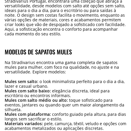
Stradivarius Portugal, encontrará uma coleção que abraça a
versatilidade, desde modelos com salto até opções sem salto,
ideais para o dia a dia, para o escritório ou para saídas à
noite. O design sem costas facilita o movimento, enquanto as
várias opções de materiais, cores e acabamentos permitem
criar looks que vão de despojado a sofisticado com facilidade.
Aqui, a sofisticação encontra o conforto para acompanhar
cada momento do seu estilo.
MODELOS DE SAPATOS MULES
Na Stradivarius encontra uma gama completa de sapatos
mules para mulher, com foco na qualidade, no ajuste e na
versatilidade. Explore modelos:
Mules sem salto:
o look minimalista perfeito para o dia a dia,
lazer e casual urbano.
Mules com salto baixo:
elegância discreta, ideal para
escritório ou encontros informais.
Mules com salto médio ou alto:
toque sofisticado para
eventos, jantares ou quando quer um maior alongamento da
silhueta.
Mules com plataforma:
conforto guiado pela altura, para dias
longos sem sacrificar o estilo.
Materiais variados:
pele, camurça, têxtil, veludo e opções com
acabamentos metalizados ou aplicações discretas.