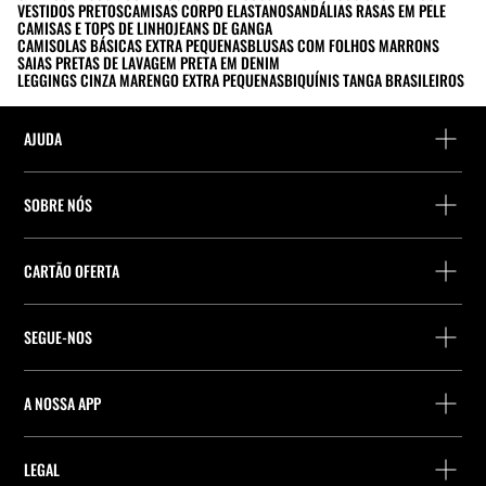
VESTIDOS PRETOS
CAMISAS CORPO ELASTANO
SANDÁLIAS RASAS EM PELE
CAMISAS E TOPS DE LINHO
JEANS DE GANGA
CAMISOLAS BÁSICAS EXTRA PEQUENAS
BLUSAS COM FOLHOS MARRONS
SAIAS PRETAS DE LAVAGEM PRETA EM DENIM
LEGGINGS CINZA MARENGO EXTRA PEQUENAS
BIQUÍNIS TANGA BRASILEIROS
AJUDA
Ajuda e contacto
SOBRE NÓS
Localiza a tua encomenda
Localize uma loja
Devolução enquanto convidado
CARTÃO OFERTA
Empresa
Localizador de pontos de entrega
Consulta de Saldo
Trabalhe na Stradivarius
Stradivarius ID
SEGUE-NOS
Compra de Cartão Presente
Company Profile
Preferências de cookies
A NOSSA APP
iOS
Android
LEGAL