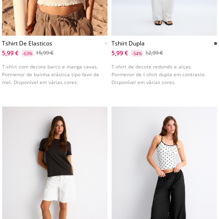
Tshirt De Elasticos
Tshirt Dupla
5,99 €
5,99 €
15,99 €
12,99 €
-63%
-54%
T-shirt com decote barco e manga cavas.
T-shirt de decote redondo e alças.
Pormenor de bainha elástica tipo favo de
Pormenor de t-shirt dupla em contraste.
mel. Disponível em várias cores.
Disponível em várias cores.