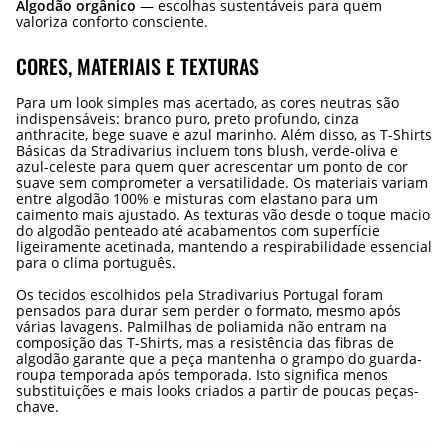
Algodão orgânico
— escolhas sustentáveis para quem
valoriza conforto consciente.
CORES, MATERIAIS E TEXTURAS
Para um look simples mas acertado, as cores neutras são
indispensáveis: branco puro, preto profundo, cinza
anthracite, bege suave e azul marinho. Além disso, as T-Shirts
Básicas da Stradivarius incluem tons blush, verde-oliva e
azul-celeste para quem quer acrescentar um ponto de cor
suave sem comprometer a versatilidade. Os materiais variam
entre algodão 100% e misturas com elastano para um
caimento mais ajustado. As texturas vão desde o toque macio
do algodão penteado até acabamentos com superfície
ligeiramente acetinada, mantendo a respirabilidade essencial
para o clima português.
Os tecidos escolhidos pela Stradivarius Portugal foram
pensados para durar sem perder o formato, mesmo após
várias lavagens. Palmilhas de poliamida não entram na
composição das T-Shirts, mas a resistência das fibras de
algodão garante que a peça mantenha o grampo do guarda-
roupa temporada após temporada. Isto significa menos
substituições e mais looks criados a partir de poucas peças-
chave.