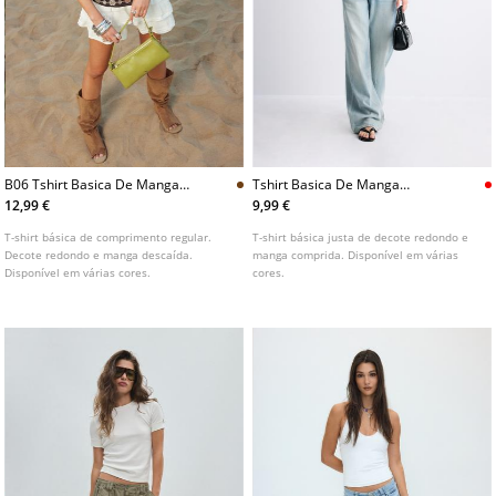
B06 Tshirt Basica De Manga
Tshirt Basica De Manga
Descaida
Comprida
12,99 €
9,99 €
T-shirt básica de comprimento regular.
T-shirt básica justa de decote redondo e
Decote redondo e manga descaída.
manga comprida. Disponível em várias
Disponível em várias cores.
cores.