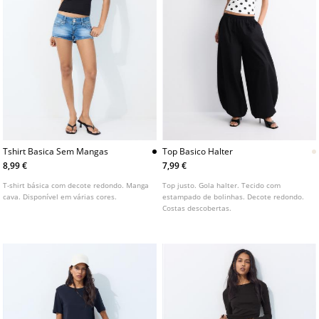
Tshirt Basica Sem Mangas
Top Basico Halter
8,99 €
7,99 €
T-shirt básica com decote redondo. Manga
Top justo. Gola halter. Tecido com
cava. Disponível em várias cores.
estampado de bolinhas. Decote redondo.
Costas descobertas.