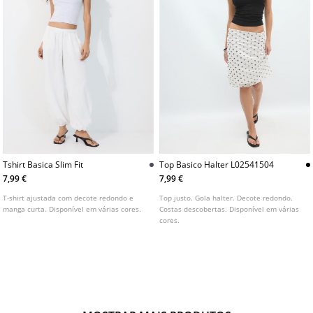
Tshirt Basica Slim Fit
Top Basico Halter L02541504
7,99 €
7,99 €
T-shirt ajustada com decote redondo e
Top justo. Gola halter. Decote redondo.
manga curta. Disponível em várias cores.
Costas descobertas. Disponível em várias
cores.