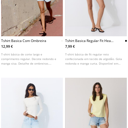
Tshirt Basica Com Ombreira
Tshirt Basica Regular Fit Heavy
Weight
12,99 €
7,99 €
T-shirt básica de corte largo e
T-shirt básica de fit regular reto
comprimento regular. Decote redondo e
confecionada em tecido de algodão. Gola
manga sisa. Detalhe de ombreiras.
redonda e manga curta. Disponível em
Disponível em várias cores.
várias cores.