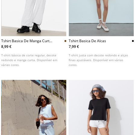
Tshirt Basica De Manga Curta
Tshirt Basica De Alcas
E Decote Redondo
8,99 €
7,99 €
T-shirt básica de corte regular, decote
T-shirt justa com decote redondo e alças
redondo e manga curta. Disponível em
finas ajustáveis. Disponível em várias
várias cores.
cores.