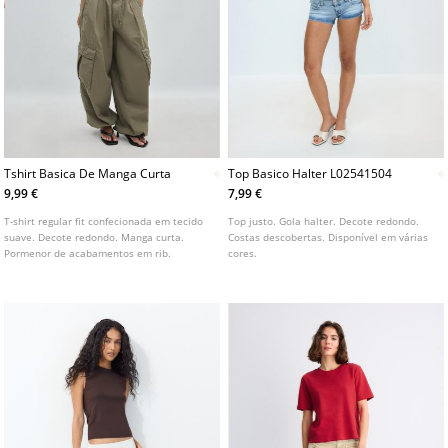
Tshirt Basica De Manga Curta
Top Basico Halter L02541504
9,99 €
7,99 €
T-shirt regular fit confecionada em tecido
Top justo. Gola halter. Decote redondo.
suave. Decote redondo. Manga curta.
Costas descobertas. Disponível em várias
Pormenor de acabamentos em rib.
cores.