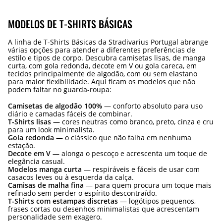
MODELOS DE T-SHIRTS BÁSICAS
A linha de T-Shirts Básicas da Stradivarius Portugal abrange
várias opções para atender a diferentes preferências de
estilo e tipos de corpo. Descubra camisetas lisas, de manga
curta, com gola redonda, decote em V ou gola careca, em
tecidos principalmente de algodão, com ou sem elastano
para maior flexibilidade. Aqui ficam os modelos que não
podem faltar no guarda-roupa:
Camisetas de algodão 100%
— conforto absoluto para uso
diário e camadas fáceis de combinar.
T-Shirts lisas
— cores neutras como branco, preto, cinza e cru
para um look minimalista.
Gola redonda
— o clássico que não falha em nenhuma
estação.
Decote em V
— alonga o pescoço e acrescenta um toque de
elegância casual.
Modelos manga curta
— respiráveis e fáceis de usar com
casacos leves ou à esquerda da calça.
Camisas de malha fina
— para quem procura um toque mais
refinado sem perder o espírito descontraído.
T-Shirts com estampas discretas
— logótipos pequenos,
frases cortas ou desenhos minimalistas que acrescentam
personalidade sem exagero.