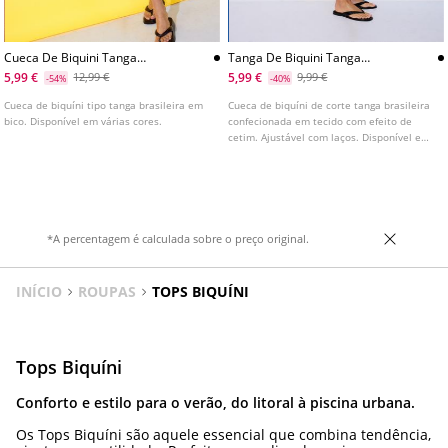
Cueca De Biquini Tanga
Tanga De Biquini Tanga
Brasileira Basica Em Bico
Brasileira De Cetim
5,99 €
5,99 €
12,99 €
9,99 €
-54%
-40%
Cueca de biquíni tipo tanga brasileira em
Cueca de biquíni de corte tanga brasileira
bico. Disponível em várias cores.
confecionada em tecido com efeito de
cetim. Ajustável com laços. Disponível em
várias cores.
*A percentagem é calculada sobre o preço original.
INÍCIO
ROUPAS
TOPS BIQUÍNI
Tops Biquíni
Conforto e estilo para o verão, do litoral à piscina urbana.
Os Tops Biquíni são aquele essencial que combina tendência,