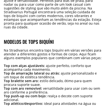
ajuste e versatilidade. Perfeitos para dias de praia, para
nadar ou para usar como parte de um look casual com
sugestões de styling que vão muito além da piscina. Na
Stradivarius Portugal encontrará uma seleção cuidada de
tops de biquíni com cortes modernos, cores vibrantes e
estampas que acompanham as tendências da estação. Esteja
pronta para qualquer ocasião de verão, seja no areal ou nas
ruas da cidade.
MODELOS DE TOPS BIQUÍNI
Na Stradivarius encontra tops biquíni em várias versões para
atender a diferentes gostos e formas de corpo. Aqui ficam
alguns exemplos populares que combinam com várias peças:
Top com alças ajustáveis:
ajuste perfeito, conforto que
acompanha cada movimento.
Top de amarração lateral ou atrás:
ajuste personalizado e
um toque de estética tendência.
Top bralette sem aro:
estilo delicado, ótimo para quem
procura suporte suave.
Top com aro removível:
versatilidade para usar com ou sem
aro conforme a preferência.
Top push-up ou com bojo:
realça o decote com suporte
adicional.
Top atlético/desportivo:
ideal para atividades na água ou