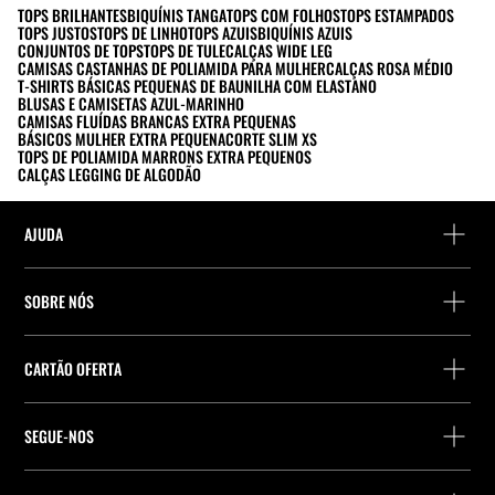
TOPS BRILHANTES
BIQUÍNIS TANGA
TOPS COM FOLHOS
TOPS ESTAMPADOS
TOPS JUSTOS
TOPS DE LINHO
TOPS AZUIS
BIQUÍNIS AZUIS
CONJUNTOS DE TOPS
TOPS DE TULE
CALÇAS WIDE LEG
CAMISAS CASTANHAS DE POLIAMIDA PARA MULHER
CALÇAS ROSA MÉDIO
T-SHIRTS BÁSICAS PEQUENAS DE BAUNILHA COM ELASTANO
BLUSAS E CAMISETAS AZUL-MARINHO
CAMISAS FLUÍDAS BRANCAS EXTRA PEQUENAS
BÁSICOS MULHER EXTRA PEQUENA
CORTE SLIM XS
TOPS DE POLIAMIDA MARRONS EXTRA PEQUENOS
CALÇAS LEGGING DE ALGODÃO
AJUDA
Ajuda e contacto
SOBRE NÓS
Localiza a tua encomenda
Localize uma loja
Devolução enquanto convidado
CARTÃO OFERTA
Empresa
Localizador de pontos de entrega
Consulta de Saldo
Trabalhe na Stradivarius
Stradivarius ID
SEGUE-NOS
Compra de Cartão Presente
Company Profile
Preferências de cookies