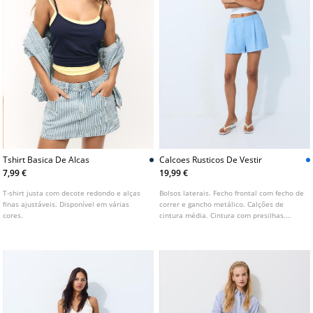
Tshirt Basica De Alcas
Calcoes Rusticos De Vestir
7,99 €
19,99 €
T-shirt justa com decote redondo e alças
Bolsos laterais. Fecho frontal com fecho de
finas ajustáveis. Disponível em várias
correr e gancho metálico. Calções de
cores.
cintura média. Cintura com presilhas.
Detalhe de pinças à frente. Disponível em
várias cores.