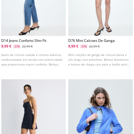
D14 Jeans Conforto Slim Fit
D76 Mini Calcoes De Ganga
9,99 €
9,99 €
22,99 €
22,99 €
-57%
-57%
Jeans de cintura subida e cintura elástica,
Mini calções de ganga de cintura baixa e
confecionados em tecido com elasticidade
cós largo com presilhas. Bolsos dianteiros
que proporciona maior conforto. Bolsos
e bolsos de chapa com pala e botão atrás.
frontais e bolsos de chapa nas costas.
Fecho frontal com fecho de correr e botões
Perna justa com comprimento até ao
metálicos.
tornozelo. Disponível em várias cores.