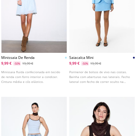
Minissaia De Renda
Saiacalca Mini
9,99 €
9,99 €
19,99 €
19,99 €
-50%
-50%
Minissaia fluida confecionada em tecido
Pormenor de bolsos de vivo nas costas.
de renda com forro interior a condizer.
Bainha com aberturas nas laterais. Fecho
Cintura média e cós elástico.
lateral com fecho de correr oculto na
costura. Saia calça de corte mini e
estrutura reta confecionada em tecido de
mistura liocel com viscose. Cintura subida.