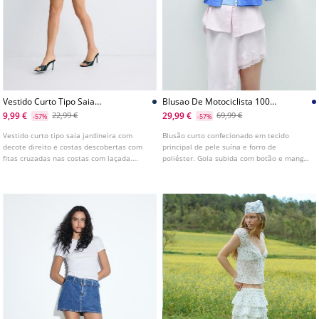
Vestido Curto Tipo Saia
Blusao De Motociclista 100
Jardineira
Pele
9,99 €
29,99 €
22,99 €
69,99 €
-57%
-57%
Vestido curto tipo saia jardineira com
Blusão curto confecionado em tecido
decote direito e costas descobertas com
principal de pele suína e forro de
fitas cruzadas nas costas com laçada.
poliéster. Gola subida com botão e manga
Fecho com fecho de correr invisível na
comprida. Bolsos laterais. Fecho frontal
zona da saia traseira.
com fecho de correr de duplo sentido.