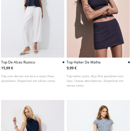
Top De Alcas Rustico
Top Halter De Malha
15,99 €
9,99 €
Top com decote em bico e alças finas
Top halter justo. Alça fina ajustável com
ajustáveis. Disponível em várias cores.
laço. Costas descobertas. Disponível em
várias cores.