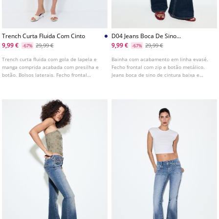
Trench Curta Fluida Com Cinto
D04 Jeans Boca De Sino
Cintura Baixa
9,99 €
9,99 €
29,99 €
29,99 €
-67%
-67%
Trench curta fluida com gola de lapela e
Bainha com acabamento em linha evasé.
manga comprida acabada com presilha e
Fecho frontal com zip e botão metálico.
botão. Bolsos laterais. Fecho frontal
Jeans boca de sino de cintura baixa e
cruzado com botões. Disponível em várias
cintura com passadores. Detalhe de
cores.
bolsos de chapa com aba e botão na parte
da frente e nas costas. Disponível em
várias cores.