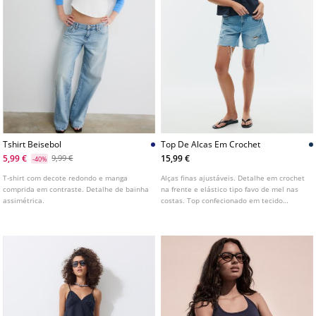
Tshirt Beisebol
Top De Alcas Em Crochet
5,99 €
15,99 €
9,99 €
-40%
T-shirt com decote redondo e manga
Alças finas ajustáveis. Detalhe em crochet
comprida em contraste. Detalhe de bainha
na frente e elástico tipo favo de mel nas
assimétrica.
costas. Top confecionado em tecido
principal de algodão. Decote em V.
Disponível em várias cores.