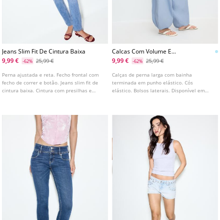
Jeans Slim Fit De Cintura Baixa
Calcas Com Volume E
Estampado
9,99 €
9,99 €
25,99 €
25,99 €
-62%
-62%
Perna ajustada e reta. Fecho frontal com
Calças de perna larga com bainha
fecho de correr e botão. Jeans slim fit de
terminada em punho elástico. Cós
cintura baixa. Cintura com presilhas e
elástico. Bolsos laterais. Disponível em
design de cinco bolsos. Disponível em
várias cores.
várias cores.