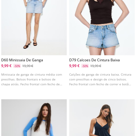
D60 Minissaia De Ganga
D79 Calcoes De Cintura Baixa
9,99 €
9,99 €
19,99 €
19,99 €
-50%
-50%
Minissaia de ganga de cintura média com
Calções de ganga de cintura baixa. Cintura
presilhas. Bolsos frontais e bolsos de
com presilhas e design de cinco bolsos.
chapa atrás. Fecho frontal com fecho de
Fecho frontal com fecho de correr e botão
correr e botão metálico. Disponível em
metálico. Disponível em várias cores.
várias cores.