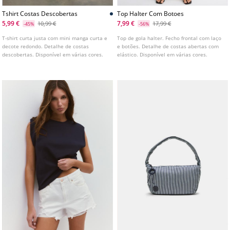
Tshirt Costas Descobertas
Top Halter Com Botoes
5,99 €
7,99 €
10,99 €
17,99 €
-45%
-56%
T-shirt curta justa com mini manga curta e
Top de gola halter. Fecho frontal com laço
decote redondo. Detalhe de costas
e botões. Detalhe de costas abertas com
descobertas. Disponível em várias cores.
elástico. Disponível em várias cores.