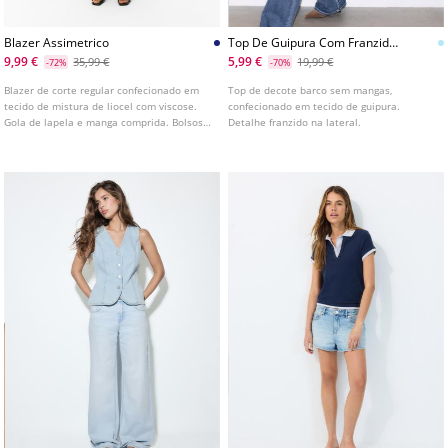
Blazer Assimetrico
Top De Guipura Com Franzido
Lateral
9,99 €
5,99 €
35,99 €
19,99 €
-72%
-70%
Blazer de corte regular confecionado em
Top de decote barco sem mangas,
tecido de mistura de liocel com viscose.
confecionado em tecido de guipura.
Gola de lapela e manga comprida. Bolsos
Detalhe franzido na lateral.
com aba na frente. Fecho frontal
assimétrico com botão.