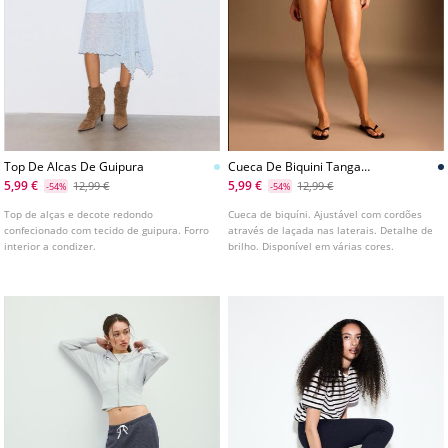
Top De Alcas De Guipura
Cueca De Biquini Tanga
Brasileira Com Brilho
5,99 €
5,99 €
12,99 €
12,99 €
-54%
-54%
Top de alças e decote redondo
Cueca de biquíni. Ajustável com cordões
confecionado com tecido de guipura. Forro
através de laçada nas laterais. Detalhe de
interior a condizer.
brilho. Disponível em várias cores.