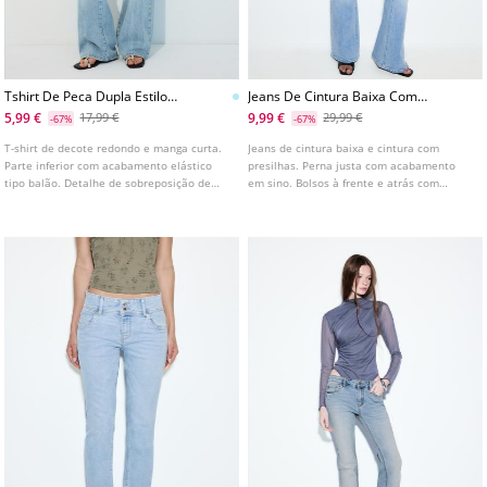
Tshirt De Peca Dupla Estilo
Jeans De Cintura Baixa Com
Lingerie
Bolso E Costura
5,99 €
9,99 €
17,99 €
29,99 €
-67%
-67%
T-shirt de decote redondo e manga curta.
Jeans de cintura baixa e cintura com
Parte inferior com acabamento elástico
presilhas. Perna justa com acabamento
tipo balão. Detalhe de sobreposição de
em sino. Bolsos à frente e atrás com
tecido tipo dupla peça com camisa de
costura visível. Fecho à frente com fecho
lenceria.
de correr e botão.