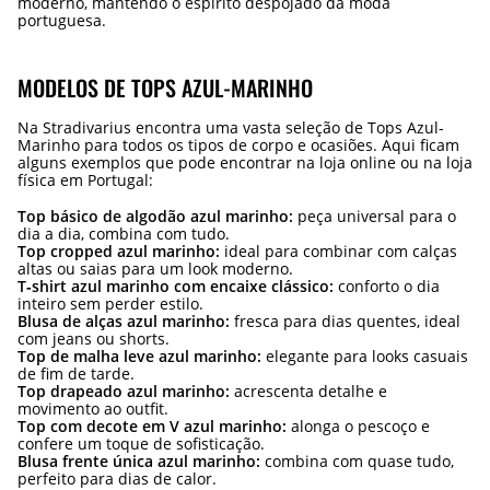
moderno, mantendo o espírito despojado da moda
portuguesa.
MODELOS DE TOPS AZUL-MARINHO
Na Stradivarius encontra uma vasta seleção de Tops Azul-
Marinho para todos os tipos de corpo e ocasiões. Aqui ficam
alguns exemplos que pode encontrar na loja online ou na loja
física em Portugal:
Top básico de algodão azul marinho:
peça universal para o
dia a dia, combina com tudo.
Top cropped azul marinho:
ideal para combinar com calças
altas ou saias para um look moderno.
T‑shirt azul marinho com encaixe clássico:
conforto o dia
inteiro sem perder estilo.
Blusa de alças azul marinho:
fresca para dias quentes, ideal
com jeans ou shorts.
Top de malha leve azul marinho:
elegante para looks casuais
de fim de tarde.
Top drapeado azul marinho:
acrescenta detalhe e
movimento ao outfit.
Top com decote em V azul marinho:
alonga o pescoço e
confere um toque de sofisticação.
Blusa frente única azul marinho:
combina com quase tudo,
perfeito para dias de calor.