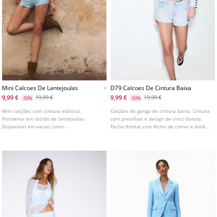
Mini Calcoes De Lantejoulas
D79 Calcoes De Cintura Baixa
9,99 €
9,99 €
19,99 €
19,99 €
-50%
-50%
Mini calções com cintura elástica.
Calções de ganga de cintura baixa. Cintura
Pormenor em tecido de lantejoulas.
com presilhas e design de cinco bolsos.
Disponível em várias cores.
Fecho frontal com fecho de correr e botão
metálico. Disponível em várias cores.