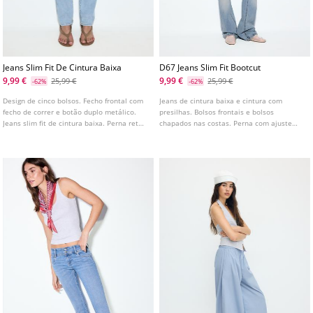
Jeans Slim Fit De Cintura Baixa
D67 Jeans Slim Fit Bootcut
9,99 €
9,99 €
25,99 €
25,99 €
-62%
-62%
Design de cinco bolsos. Fecho frontal com
Jeans de cintura baixa e cintura com
fecho de correr e botão duplo metálico.
presilhas. Bolsos frontais e bolsos
Jeans slim fit de cintura baixa. Perna reta
chapados nas costas. Perna com ajuste
e justa. Disponível em várias cores.
justo até ao joelho e bainha ligeiramente
em sino. Disponível em várias cores.