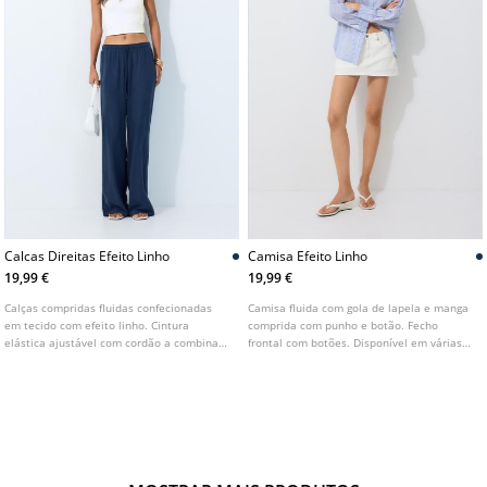
Calcas Direitas Efeito Linho
Camisa Efeito Linho
19,99 €
19,99 €
Calças compridas fluidas confecionadas
Camisa fluida com gola de lapela e manga
em tecido com efeito linho. Cintura
comprida com punho e botão. Fecho
elástica ajustável com cordão a combinar.
frontal com botões. Disponível em várias
Bolsos laterais. Perna direita e larga.
cores.
Disponível em várias cores.