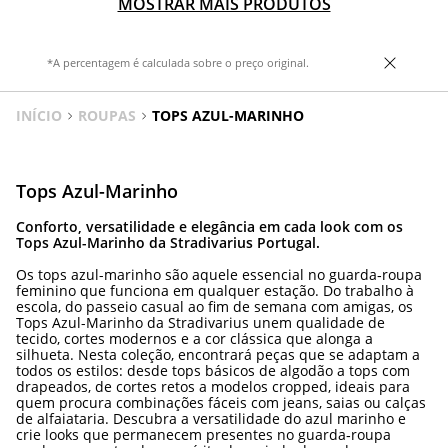
MOSTRAR MAIS PRODUTOS
*A percentagem é calculada sobre o preço original.
INÍCIO
ROUPAS
TOPS AZUL-MARINHO
Tops Azul-Marinho
Conforto, versatilidade e elegância em cada look com os
Tops Azul-Marinho da Stradivarius Portugal.
Os tops azul-marinho são aquele essencial no guarda‑roupa
feminino que funciona em qualquer estação. Do trabalho à
escola, do passeio casual ao fim de semana com amigas, os
Tops Azul-Marinho da Stradivarius unem qualidade de
tecido, cortes modernos e a cor clássica que alonga a
silhueta. Nesta coleção, encontrará peças que se adaptam a
todos os estilos: desde tops básicos de algodão a tops com
drapeados, de cortes retos a modelos cropped, ideais para
quem procura combinações fáceis com jeans, saias ou calças
de alfaiataria. Descubra a versatilidade do azul marinho e
crie looks que permanecem presentes no guarda‑roupa