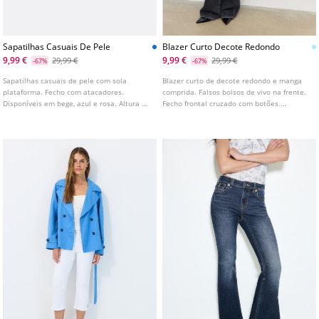
Sapatilhas Casuais De Pele
Blazer Curto Decote Redondo
9,99 €
9,99 €
29,99 €
29,99 €
-67%
-67%
Sapatilhas casuais de pele com sola
Blazer curto de decote redondo e manga
plataforma. Fecho com atacadores.
comprida. Falsos bolsos de vivo na frente.
Disponíveis em bege, azul e rosa. Altura da
Fecho frontal cruzado com botões.
sola: 2,8 cm
Disponível em várias cores.