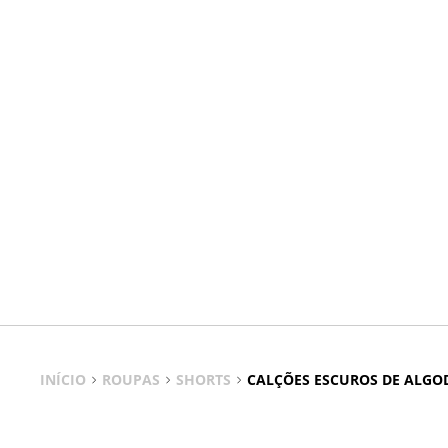
INÍCIO
ROUPAS
SHORTS
CALÇÕES ESCUROS DE ALGO
Calções Escuros de Algodão