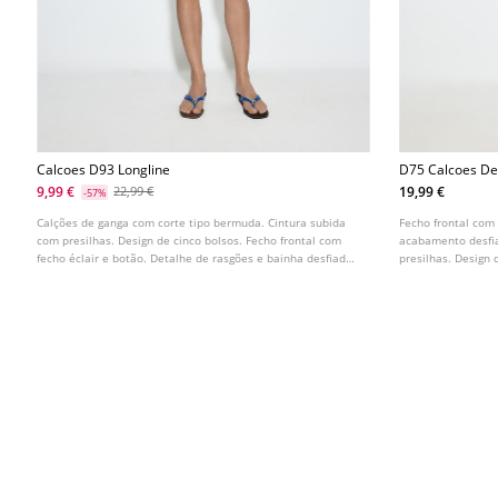
Calcoes D93 Longline
D75 Calcoes D
9,99 €
19,99 €
22,99 €
-57%
Calções de ganga com corte tipo bermuda. Cintura subida
Fecho frontal com
com presilhas. Design de cinco bolsos. Fecho frontal com
acabamento desfia
fecho éclair e botão. Detalhe de rasgões e bainha desfiada.
presilhas. Design 
Disponível em várias cores.
parte da frente. D