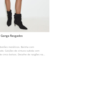
e Ganga Rasgados
 botões metálicos. Bainha com
do. Calções de cintura subida com
de cinco bolsos. Detalhe de rasgões na
isponível em várias cores.