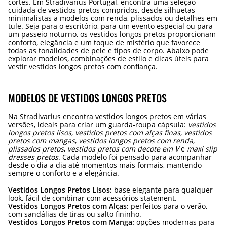
cortes. Em Stradivarius Portugal, encontra uma seleção
cuidada de vestidos pretos compridos, desde silhuetas
minimalistas a modelos com renda, plissados ou detalhes em
tule. Seja para o escritório, para um evento especial ou para
um passeio noturno, os vestidos longos pretos proporcionam
conforto, elegância e um toque de mistério que favorece
todas as tonalidades de pele e tipos de corpo. Abaixo pode
explorar modelos, combinações de estilo e dicas úteis para
vestir vestidos longos pretos com confiança.
MODELOS DE VESTIDOS LONGOS PRETOS
Na Stradivarius encontra vestidos longos pretos em várias
versões, ideais para criar um guarda‑roupa cápsula:
vestidos
longos pretos lisos
,
vestidos pretos com alças finas
,
vestidos
pretos com mangas
,
vestidos longos pretos com renda
,
plissados pretos
,
vestidos pretos com decote em V
e
maxi slip
dresses pretos
. Cada modelo foi pensado para acompanhar
desde o dia a dia até momentos mais formais, mantendo
sempre o conforto e a elegância.
Vestidos Longos Pretos Lisos:
base elegante para qualquer
look, fácil de combinar com acessórios statement.
Vestidos Longos Pretos com Alças:
perfeitos para o verão,
com sandálias de tiras ou salto fininho.
Vestidos Longos Pretos com Manga:
opções modernas para