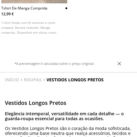
Tshirt De Manga Comprida
12,99 €
T-shirt fluida com fit oversize e corte
cropped. Decote redondo. Manga
comprida. Disponível em várias cores.
*A percentagem é calculada sobre o preço original.
INÍCIO
ROUPAS
VESTIDOS LONGOS PRETOS
Vestidos Longos Pretos
Elegância intemporal, versatilidade em cada detalhe — o
guarda‑roupa essencial para todas as ocasiões.
Os Vestidos Longos Pretos são o coração da moda sofisticada,
oferecendo uma base neutra que realça acessórios, tecidos e