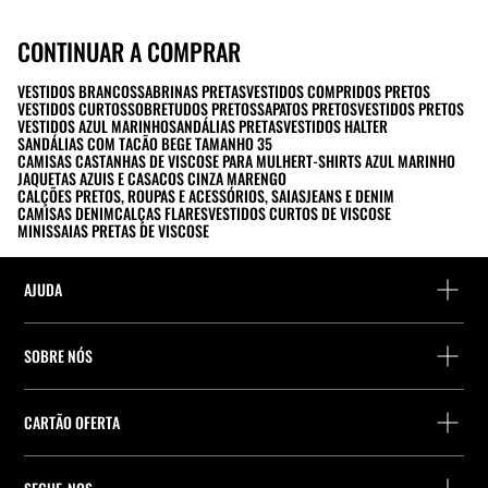
CONTINUAR A COMPRAR
VESTIDOS BRANCOS
SABRINAS PRETAS
VESTIDOS COMPRIDOS PRETOS
VESTIDOS CURTOS
SOBRETUDOS PRETOS
SAPATOS PRETOS
VESTIDOS PRETOS
VESTIDOS AZUL MARINHO
SANDÁLIAS PRETAS
VESTIDOS HALTER
SANDÁLIAS COM TACÃO BEGE TAMANHO 35
CAMISAS CASTANHAS DE VISCOSE PARA MULHER
T-SHIRTS AZUL MARINHO
JAQUETAS AZUIS E CASACOS CINZA MARENGO
CALÇÕES PRETOS, ROUPAS E ACESSÓRIOS, SAIAS
JEANS E DENIM
CAMISAS DENIM
CALÇAS FLARES
VESTIDOS CURTOS DE VISCOSE
MINISSAIAS PRETAS DE VISCOSE
AJUDA
Ajuda e contacto
SOBRE NÓS
Localiza a tua encomenda
Localize uma loja
Devolução enquanto convidado
CARTÃO OFERTA
Empresa
Localizador de pontos de entrega
Consulta de Saldo
Trabalhe na Stradivarius
Stradivarius ID