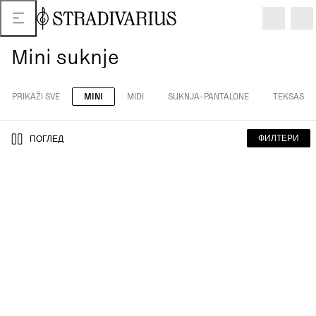
Mini suknje
PRIKAŽI SVE
MINI
MIDI
SUKNJA-PANTALONE
TEKSAS
ФИЛТЕРИ
ПОГЛЕД