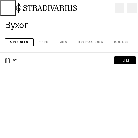
Byxor
VISA ALLA
CAPRI
VITA
LÖS PASSFORM
KONTOR
FILTER
VY