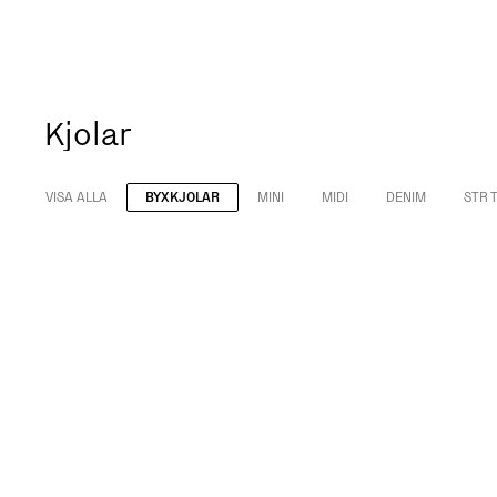
Kjolar
VISA ALLA
BYXKJOLAR
MINI
MIDI
DENIM
STR 