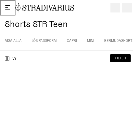
Shorts STR Teen
VISA ALLA
LÖS PASSFORM
CAPRI
MINI
BERMUDASHORT
FILTER
VY