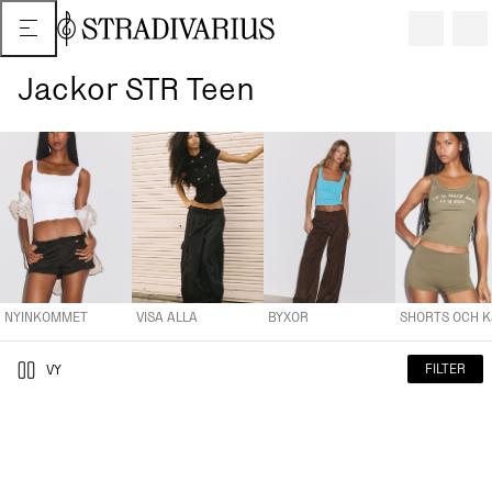
Jackor STR Teen
NYINKOMMET
VISA ALLA
BYXOR
SHORTS OCH KJOLAR
T
NYINKOMMET
VISA ALLA
BYXOR
FILTER
VY