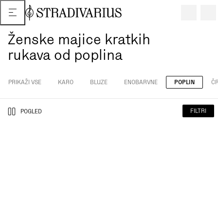
Ženske majice kratkih
rukava od poplina
PRIKAŽI VSE
KARO
BLUZE
ENOBARVNE
POPLIN
Č
FILTRI
POGLED