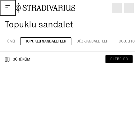
Topuklu sandalet
TÜMÜ
TOPUKLU SANDALETLER
DÜZ SANDALETLER
DOLGU TO
FILTRELER
GÖRÜNÜM