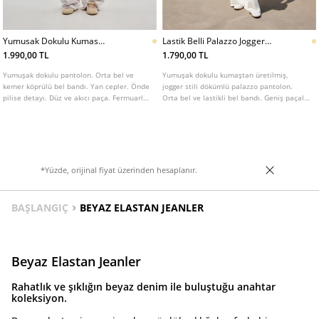
Yumusak Dokulu Kumas
Lastik Belli Palazzo Jogger
Pantolon
Pantolon
1.990,00 TL
1.790,00 TL
Yumuşak dokulu pantolon. Orta bel ve
Yumuşak dokulu kumaştan üretilmiş,
kemer köprülü bel bandı. Yan cepler. Önde
jogger stili dökümlü palazzo pantolon.
pilise detayı. Düz ve akıcı paça. Fermuarlı,
Orta bel ve lastikli bel bandı. Geniş paçalı.
iç düğmeli ve metal kancalı ön kapatma.
Yan cepli. Farklı renkleri mevcuttur.
Çeşitli renkleri mevcuttur.
*Yüzde, orijinal fiyat üzerinden hesaplanır.
BAŞLANGIÇ
BEYAZ ELASTAN JEANLER
Beyaz Elastan Jeanler
Rahatlık ve şıklığın beyaz denim ile buluştuğu anahtar
koleksiyon.