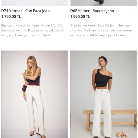
D74 Yırtmaclı Can Paca Jean
D68 Kemerli Bootcut Jean
1.790,00 TL
1.990,00 TL
Beş cepli, yüksek bel jean. Kemer köprülü.
Orta bel ve kemer köprülü jean. Beş cepli
Çan paça kesimli. Paça uçları saçak detaylı
tasarım. Diz kısmına kadar vücuda oturan
ve iç yan kısmı yırtmaçlıdır. Önden
ve paçaları hafif İspanyol paça kesimli.
fermuarlı ve metal düğmeli. Farklı renk
Önü fermuarlı ve metal düğmeli. Metal
seçenekleri mevcuttur.
tokalı, uyumlu renkte çıkarılabilir kemerli.
Çeşitli renklerde mevcuttur.