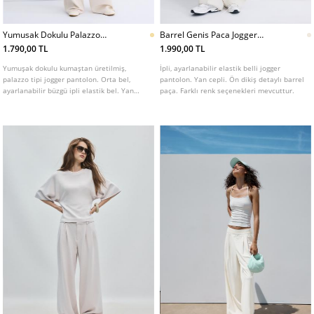
Yumusak Dokulu Palazzo
Barrel Genis Paca Jogger
Jogger Pantolon
Pantolon
1.790,00 TL
1.990,00 TL
Yumuşak dokulu kumaştan üretilmiş,
İpli, ayarlanabilir elastik belli jogger
palazzo tipi jogger pantolon. Orta bel,
pantolon. Yan cepli. Ön dikiş detaylı barrel
ayarlanabilir büzgü ipli elastik bel. Yan
paça. Farklı renk seçenekleri mevcuttur.
cepler. Farklı renkleri mevcuttur.