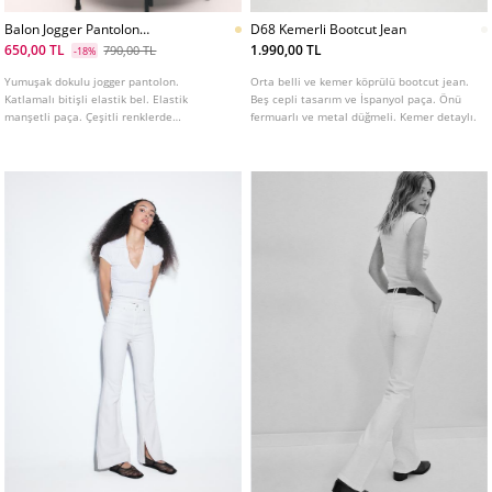
Balon Jogger Pantolon
D68 Kemerli Bootcut Jean
Katlamalı Bel Yumusak Doku
650,00 TL
1.990,00 TL
790,00 TL
-18%
Yumuşak dokulu jogger pantolon.
Orta belli ve kemer köprülü bootcut jean.
Katlamalı bitişli elastik bel. Elastik
Beş cepli tasarım ve İspanyol paça. Önü
manşetli paça. Çeşitli renklerde
fermuarlı ve metal düğmeli. Kemer detaylı.
mevcuttur.