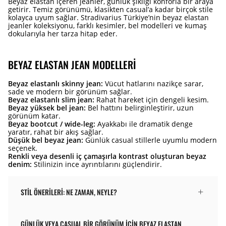
Beyaz elastan içeren jeanler, günlük şıklığı konforla bir araya
getirir. Temiz görünümü, klasikten casual’a kadar birçok stile
kolayca uyum sağlar. Stradivarius Türkiye’nin beyaz elastan
jeanler koleksiyonu, farklı kesimler, bel modelleri ve kumaş
dokularıyla her tarza hitap eder.
BEYAZ ELASTAN JEAN MODELLERI
Beyaz elastanlı skinny jean:
Vücut hatlarını nazikçe sarar,
sade ve modern bir görünüm sağlar.
Beyaz elastanlı slim jean:
Rahat hareket için dengeli kesim.
Beyaz yüksek bel jean:
Bel hattını belirginleştirir, uzun
görünüm katar.
Beyaz bootcut / wide-leg:
Ayakkabı ile dramatik denge
yaratır, rahat bir akış sağlar.
Düşük bel beyaz jean:
Günlük casual stillerle uyumlu modern
seçenek.
Renkli veya desenli iç çamaşırla kontrast oluşturan beyaz
denim:
Stilinizin ince ayrıntılarını güçlendirir.
STIL ÖNERILERI: NE ZAMAN, NEYLE?
GÜNLÜK VEYA CASUAL BIR GÖRÜNÜM IÇIN BEYAZ ELASTAN