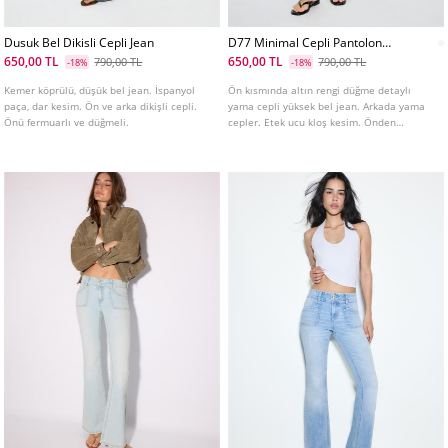
Dusuk Bel Dikisli Cepli Jean
D77 Minimal Cepli Pantolon
L01477778
650,00 TL
650,00 TL
790,00 TL
790,00 TL
-18%
-18%
Kemer köprülü, düşük bel jean. İspanyol
Ön kısmında altın rengi düğme detaylı
paça, dar kesim. Ön ve arka dikişli cepli.
yama cepli yüksek bel jean. Arkada yama
Önü fermuarlı ve düğmeli.
cepler. Etek ucu kloş kesim. Önden
fermuar ve düğme kapamalı.