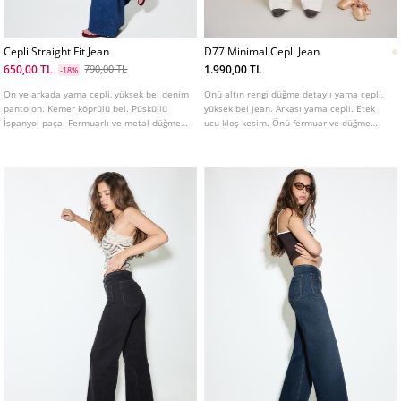
Cepli Straight Fit Jean
D77 Minimal Cepli Jean
650,00 TL
1.990,00 TL
790,00 TL
-18%
Ön ve arkada yama cepli, yüksek bel denim
Önü altın rengi düğme detaylı yama cepli,
pantolon. Kemer köprülü bel. Püsküllü
yüksek bel jean. Arkası yama cepli. Etek
İspanyol paça. Fermuarlı ve metal düğmeli
ucu kloş kesim. Önü fermuar ve düğme
ön kapama. Farklı renkleri mevcuttur.
kapamalı. Farklı renklerde mevcuttur.