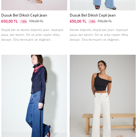
Dusuk Bel Dikisli Cepli Jean
Dusuk Bel Dikisli Cepli Jean
650,00 TL
650,00 TL
790,00 TL
790,00 TL
-18%
-18%
Düşük bel ve kemer köprülü jean. İspanyol
Kemer köprülü, düşük bel jean. İspanyol
paça, dar kesim. Ön ve arka cepler dikiş
paça, dar kesim. Ön ve arka cepler dikiş
detaylı. Önü fermuarlı ve düğmeli.
detaylı. Önü fermuarlı ve düğmeli.