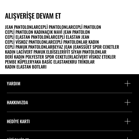
ALIŞVERIŞE DEVAM ET
JEAN PANTOLONLAR
CEPLI PANTOLONLAR
CEPLI PANTOLON
CEPLI PANTOLON KADIN
AÇIK MAVI JEAN PANTOLON
CEPLI ELASTAN PANTOLONLAR
CEPLI ELASTAN JEAN
CEPLI VISKOZ PANTOLONLAR
CEPLI PANTOLONLAR KADIN
CEPLI PAMUK PANTOLONLAR
BEYAZ JEAN JEANS
SÜET SPOR CEKETLER
KADIN LACIVERT PAMUK ELBISELERI
FIT SIYAH PANTOLONLAR
DERI KADIN POLYESTER SPOR CEKETLER
LACIVERT VISKOZ ETEKLER
PEMBE KÜPELER
YAKA BASIC ELASTAN
EKRU TRIKOLAR
KADIN ELASTAN BOTLARI
YARDIM
Yardım ve iletişim
HAKKIMIZDA
Siparişi takip edin
Bir mağaza bulun
Misafir olarak iade
HEDIYE KARTI
Stradivarius'ta Çalışmak
Fişini bul
Bakiye Sorgulama
Company Profile
Çerez tercihleri