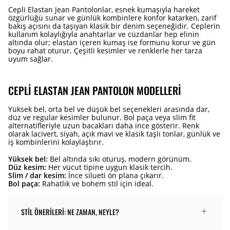
Cepli Elastan Jean Pantolonlar, esnek kumaşıyla hareket
özgürlüğü sunar ve günlük kombinlere konfor katarken, zarif
bakış açısını da taşıyan klasik bir denim seçeneğidir. Ceplerin
kullanım kolaylığıyla anahtarlar ve cüzdanlar hep elinin
altında olur; elastan içeren kumaş ise formunu korur ve gün
boyu rahat oturur. Çeşitli kesimler ve renklerle her tarza
uyum sağlar.
CEPLI ELASTAN JEAN PANTOLON MODELLERI
Yüksek bel, orta bel ve düşük bel seçenekleri arasında dar,
düz ve regular kesimler bulunur. Bol paça veya slim fit
alternatifleriyle uzun bacakları daha ince gösterir. Renk
olarak lacivert, siyah, açık mavi ve klasik taşlı tonlar, günlük ve
iş kombinlerini kolaylaştırır.
Yüksek bel:
Bel altında sıkı oturuş, modern görünüm.
Düz kesim:
Her vücut tipine uygun klasik tercih.
Slim / dar kesim:
İnce silueti ön plana çıkarır.
Bol paça:
Rahatlık ve bohem stil için ideal.
STIL ÖNERILERI: NE ZAMAN, NEYLE?