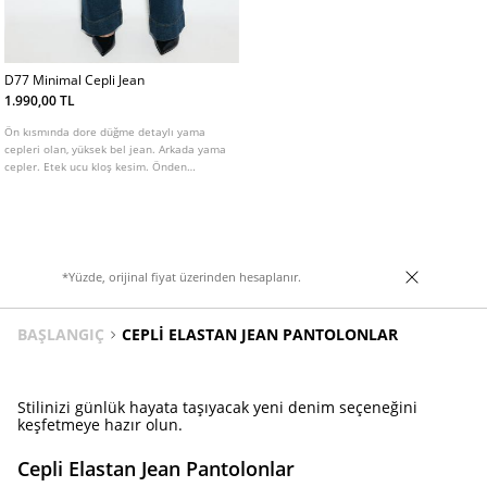
D77 Minimal Cepli Jean
1.990,00 TL
Ön kısmında dore düğme detaylı yama
cepleri olan, yüksek bel jean. Arkada yama
cepler. Etek ucu kloş kesim. Önden
fermuar ve düğme kapamalı. Farklı renk
seçenekleri mevcuttur.
*Yüzde, orijinal fiyat üzerinden hesaplanır.
BAŞLANGIÇ
CEPLI ELASTAN JEAN PANTOLONLAR
Stilinizi günlük hayata taşıyacak yeni denim seçeneğini
keşfetmeye hazır olun.
Cepli Elastan Jean Pantolonlar