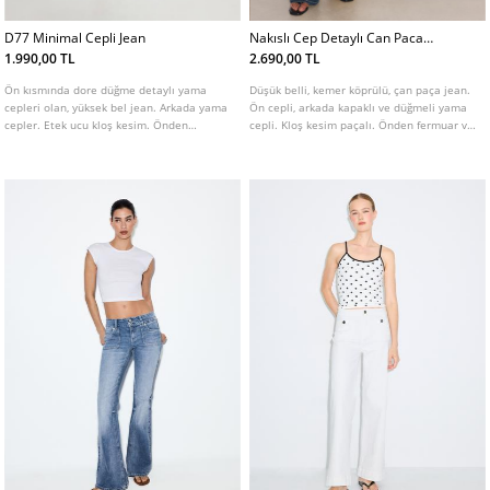
D77 Minimal Cepli Jean
Nakıslı Cep Detaylı Can Paca
Jean
1.990,00 TL
2.690,00 TL
Ön kısmında dore düğme detaylı yama
Düşük belli, kemer köprülü, çan paça jean.
cepleri olan, yüksek bel jean. Arkada yama
Ön cepli, arkada kapaklı ve düğmeli yama
cepler. Etek ucu kloş kesim. Önden
cepli. Kloş kesim paçalı. Önden fermuar ve
fermuar ve düğme kapamalı. Farklı renk
çift metal düğme kapamalı. Arka ceplerde
seçenekleri mevcuttur.
nakış ve ışıltı detaylı. Farklı renk
seçenekleri mevcuttur.