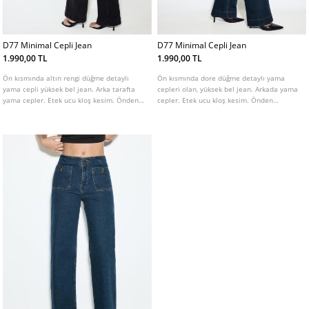
D77 Minimal Cepli Jean
D77 Minimal Cepli Jean
1.990,00 TL
1.990,00 TL
Ön kısmında altın rengi düğme detaylı
Ön kısmında dore düğme detaylı yama
yama cepli yüksek bel jean. Arka tarafta
cepleri olan, yüksek bel jean. Arkada yama
yama cepler. Etek ucu kloş kesim. Önden
cepler. Etek ucu kloş kesim. Önden
fermuar ve düğme kapamalı. Farklı renk
fermuar ve düğme kapamalı. Farklı renk
seçenekleri mevcuttur.
seçenekleri mevcuttur.