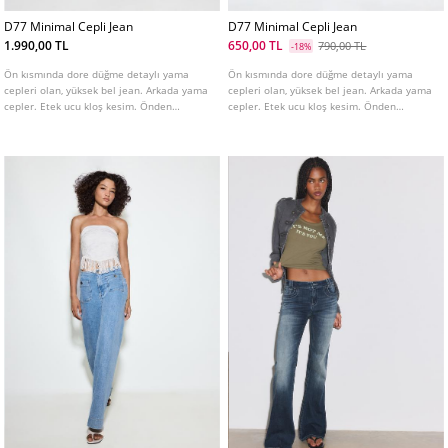
D77 Minimal Cepli Jean
D77 Minimal Cepli Jean
1.990,00 TL
650,00 TL
790,00 TL
-18%
Ön kısmında dore düğme detaylı yama
Ön kısmında dore düğme detaylı yama
cepleri olan, yüksek bel jean. Arkada yama
cepleri olan, yüksek bel jean. Arkada yama
cepler. Etek ucu kloş kesim. Önden
cepler. Etek ucu kloş kesim. Önden
fermuar ve düğme kapamalı. Farklı renk
fermuar ve düğme kapamalı. Farklı renk
seçenekleri mevcuttur.
seçenekleri mevcuttur.