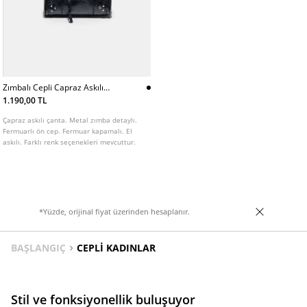
Zımbalı Cepli Capraz Askılı
Canta
1.190,00 TL
Çapraz askılı çanta. Metal zımba detaylı.
Fermuarlı ön cep. Fermuar kapamalı. El
askılı. Farklı renk seçenekleri mevcuttur.
*Yüzde, orijinal fiyat üzerinden hesaplanır.
BAŞLANGIÇ
CEPLI KADINLAR
Stil ve fonksiyonellik buluşuyor