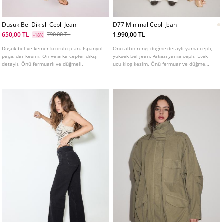
Dusuk Bel Dikisli Cepli Jean
D77 Minimal Cepli Jean
650,00 TL
1.990,00 TL
790,00 TL
-18%
Düşük bel ve kemer köprülü jean. İspanyol
Önü altın rengi düğme detaylı yama cepli,
paça, dar kesim. Ön ve arka cepler dikiş
yüksek bel jean. Arkası yama cepli. Etek
detaylı. Önü fermuarlı ve düğmeli.
ucu kloş kesim. Önü fermuar ve düğme
kapamalı. Farklı renklerde mevcuttur.