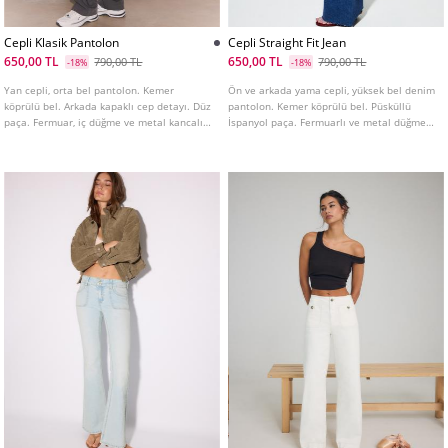
Cepli Klasik Pantolon
Cepli Straight Fit Jean
650,00 TL
650,00 TL
790,00 TL
790,00 TL
-18%
-18%
Yan cepli, orta bel pantolon. Kemer
Ön ve arkada yama cepli, yüksek bel denim
köprülü bel. Arkada kapaklı cep detayı. Düz
pantolon. Kemer köprülü bel. Püsküllü
paça. Fermuar, iç düğme ve metal kancalı
İspanyol paça. Fermuarlı ve metal düğmeli
ön kapama. Farklı renklerde mevcuttur.
ön kapama. Farklı renkleri mevcuttur.