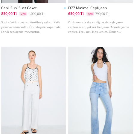
Cepli Suni Suet Ceket
D77 Minimal Cepli Jean
850,00 TL
650,00 TL
1.090,00 TL
790,00 TL
-22%
-18%
Suni süet kumaştan üretilmiş ceket. Katlı
Ön kısmında dore düğme detaylı yama
yaka ve uzun kollu. Önü düğme kapamalı.
cepleri olan, yüksek bel jean. Arkada yama
Farklı renklerde mevcuttur.
cepler. Etek ucu kloş kesim. Önden
fermuar ve düğme kapamalı. Farklı renk
seçenekleri mevcuttur.