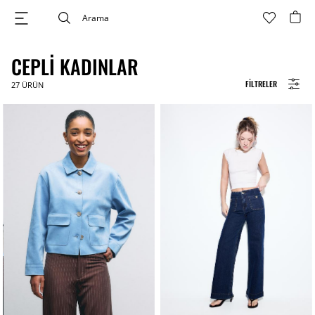
CEPLI KADINLAR
FILTRELER
27
ÜRÜN