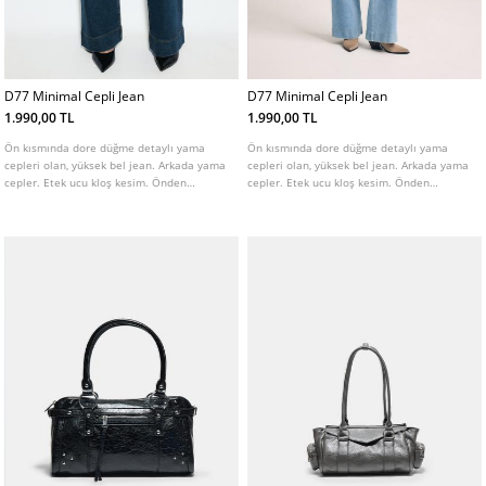
D77 Minimal Cepli Jean
D77 Minimal Cepli Jean
1.990,00 TL
1.990,00 TL
Ön kısmında dore düğme detaylı yama
Ön kısmında dore düğme detaylı yama
cepleri olan, yüksek bel jean. Arkada yama
cepleri olan, yüksek bel jean. Arkada yama
cepler. Etek ucu kloş kesim. Önden
cepler. Etek ucu kloş kesim. Önden
fermuar ve düğme kapamalı. Farklı renk
fermuar ve düğme kapamalı. Farklı renk
seçenekleri mevcuttur.
seçenekleri mevcuttur.