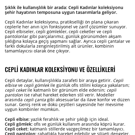
Şıklık ile kullanışlılık bir arada: Cepli Kadınlar koleksiyonu
şehir hayatının temposuna uygun tasarımlarla geliyor.
Cepli Kadınlar koleksiyonu, pratikselliği ön plana çıkaran
ceplerle her anın için fonksiyonel ve zarif çözümler sunuyor.
Cepli elbiseler, cepli gömlekler, cepli ceketler ve cepli
pantolonlar gibi parçalarımız, günlük görünümden akşam
şıklığına kolayca geçiş yapmanı sağlar. Ayrıca cepli çantalar ve
farklı dokularla zenginleştirilmiş alt ürünler, kombinin
tamamlayıcısı olarak öne çıkıyor.
CEPLI KADINLAR KOLEKSIYONU VE ÖZELLIKLERI
Cepli detaylar, kullanışlılıkla zarafeti bir araya getirir.
Cepli
elbise
ve
cepli gömlek
ile günlük ofis stilini kolayca yakalarsın;
cepli ceket
ile katmanlı bir görünüm elde edersin;
cepli
pantolon
ise rahat hareket ederken stil verir. Modeller
arasında
cepli çanta
gibi aksesuarlar da ilave konfor ve düzen
sunar. Geniş renk ve dokü çeşitleri sayesinde her mevsime
uygun kombinler mümkün.
Cepli elbise:
yazlık ferahlık ve şehir şıklığı için ideal.
Cepli gömlek:
ofis ve günlük kullanım arasında köprü kurar.
Cepli ceket:
katmanlı stillerde vazgeçilmez bir tamamlayıcı.
Cepli pantolon:
rahatlıkla hareket edebilir ve silüeti dengeler.