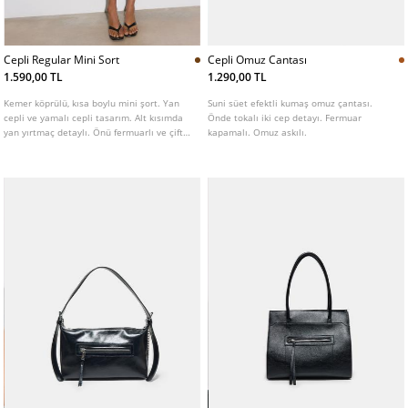
Cepli Regular Mini Sort
Cepli Omuz Cantası
1.590,00 TL
1.290,00 TL
Kemer köprülü, kısa boylu mini şort. Yan
Suni süet efektli kumaş omuz çantası.
cepli ve yamalı cepli tasarım. Alt kısımda
Önde tokalı iki cep detayı. Fermuar
yan yırtmaç detaylı. Önü fermuarlı ve çift
kapamalı. Omuz askılı.
düğmeli.