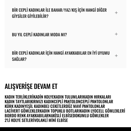
BIR CEPLI KADINLAR ILE BAHAR/YAZ/KIŞ IÇIN HANGI DIĞER
GIYSILER GIYILEBILIR?
BU YIL CEPLI KADINLAR MODA MI?
BIR CEPLI KADINLAR IÇIN HANGI AYAKKABILAR EN IYI UYUMU
SAĞLAR?
ALIŞVERIŞE DEVAM ET
KADIN TERLIKLERI
KADIN KOLYE
KADIN TULUMLARI
KADIN HIRKALARI
KADIN TAYTLARI
KIRMIZI KADIN
CEPLI PANTOLON
CEPLI PANTOLONLAR
KÜRK KADIN
YEŞIL KADIN
BEJ CEKETLER
DÜZ MAVI PANTOLONLAR
LACIVERT GÖMLEKLER
KADIN TOPUKLU BOTLARI
KADIN LYOCELL GÖMLEKLERI
BORDO RENK AYAKKABILAR
NAKISLI ELBISE
DOKUMLU GÖMLEKLER
2'LI KOLYE SETLERI
VOLANLI MINI ELBISE