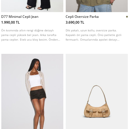
D77 Minimal Cepli Jean
Cepli Oversize Parka
1.990,00 TL
3.690,00 TL
Ön kısmında altın rengi düğme detaylı
Dik yakalı, uzun kollu, oversize parka.
yama cepli yüksek bel jean. Arka tarafta
Kapaklı ön yama cepli. Önü patletle gizli
yama cepler. Etek ucu kloş kesim. Önden
fermuarlı. Omuzlarında apolet detayı
fermuar ve düğme kapamalı. Farklı renk
mevcut.
seçenekleri mevcuttur.