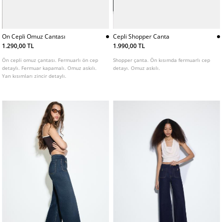
On Cepli Omuz Cantası
Cepli Shopper Canta
1.290,00 TL
1.990,00 TL
Ön cepli omuz çantası. Fermuarlı ön cep
Shopper çanta. Ön kısımda fermuarlı cep
detaylı. Fermuar kapamalı. Omuz askılı.
detayı. Omuz askılı.
Yan kısımları zincir detaylı.