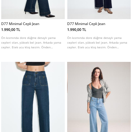
D77 Minimal Cepli Jean
D77 Minimal Cepli Jean
1.990,00 TL
1.990,00 TL
Ön kısmında dore düğme detaylı yama
Ön kısmında dore düğme detaylı yama
cepleri olan, yüksek bel jean. Arkada yama
cepleri olan, yüksek bel jean. Arkada yama
cepler. Etek ucu kloş kesim. Önden
cepler. Etek ucu kloş kesim. Önden
fermuar ve düğme kapamalı. Farklı renk
fermuar ve düğme kapamalı. Farklı renk
seçenekleri mevcuttur.
seçenekleri mevcuttur.