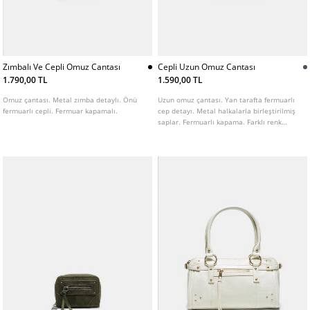
Zımbalı Ve Cepli Omuz Cantası
Cepli Uzun Omuz Cantası
1.790,00 TL
1.590,00 TL
Omuz çantası. Metal zımba detaylı. Önü
Uzun omuz çantası. Yan tarafta fermuarlı
fermuarlı cepli. Fermuar kapamalı.
cep detayı. Metal halkalarla birleştirilmiş
saplar. Fermuarlı kapama. Farklı renk
seçenekleri mevcuttur.