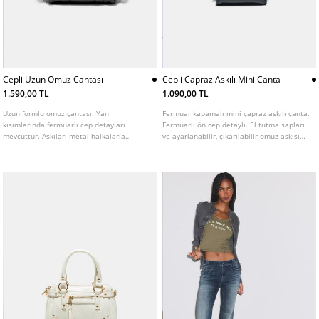
Cepli Uzun Omuz Cantası
Cepli Capraz Askılı Mini Canta
1.590,00 TL
1.090,00 TL
Uzun formlu omuz çantası. Yan
Fermuar kapamalı mini çapraz askılı çanta.
kısımlarında fermuarlı cep detayları
Fermuarlı ön cep detaylı. El tutma sapları
mevcuttur. Askıları metal halkalarla
ve ayarlanabilir, çıkarılabilir omuz askısı
birleştirilmiştir. Fermuar kapamalıdır.
mevcuttur.
Farklı renk seçenekleri mevcuttur.