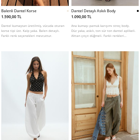
Balenli Dantel Korse
Dantel Detaylı Askılı Body
1.590,00 TL
1.090,00 TL
Dantel kumaştan üretilmiş, vücuda oturan
Ana kumaşı pamuk karışımı streç body.
korse tipi üst. Kalp yaka. Balen detaylı.
Düz yaka, askılı, ton sür ton dantel aplikeli.
Farklı renk seçenekleri mevcuttur.
Alttan çıtçıt düğmeli. Farklı renkleri
mevcuttur.