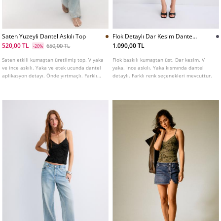
Saten Yuzeyli Dantel Askılı Top
Flok Detaylı Dar Kesim Dantel
Bluz
520,00 TL
1.090,00 TL
650,00 TL
-20%
Saten etkili kumaştan üretilmiş top. V yaka
Flok baskılı kumaştan üst. Dar kesim. V
ve ince askılı. Yaka ve etek ucunda dantel
yaka. İnce askılı. Yaka kısmında dantel
aplikasyon detayı. Önde yırtmaçlı. Farklı
detaylı. Farklı renk seçenekleri mevcuttur.
renk seçenekleri mevcuttur.