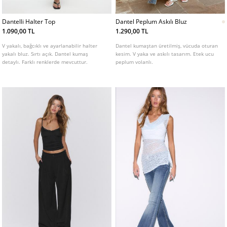
Dantelli Halter Top
Dantel Peplum Askılı Bluz
1.090,00 TL
1.290,00 TL
V yakalı, bağcıklı ve ayarlanabilir halter
Dantel kumaştan üretilmiş, vücuda oturan
yakalı bluz. Sırtı açık. Dantel kumaş
kesim. V yaka ve askılı tasarım. Etek ucu
detaylı. Farklı renklerde mevcuttur.
peplum volanlı.