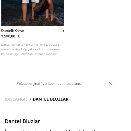
Dantelli Korse
1.590,00 TL
Dantel kumaştan üretilmiş korse. Vücuda
oturan kesim, kalp yaka ve kolsuz tasarım.
Balen detaylı. Arkadan fermuar kapamalı.
*Yüzde, orijinal fiyat üzerinden hesaplanır.
BAŞLANGIÇ
DANTEL BLUZLAR
Dantel Bluzlar