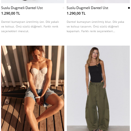
Suslu Dugmeli Dantel Ust
Suslu Dugmeli Dantel Ust
1.290,00 TL
1.290,00 TL
Dantel kumaştan üretilmiş üst. Dik yakalı
Dantel kumaştan üretilmiş bluz. Dik yaka
ve kolsuz. Önü süslü düğmeli. Farklı renk
ve kolsuz tasarım. Önü süslü düğmeli
seçenekleri mevcut.
kapamalı. Farklı renk seçenekleri
mevcuttur.