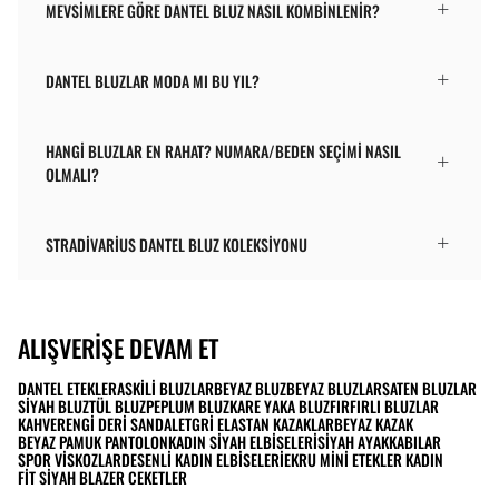
MEVSIMLERE GÖRE DANTEL BLUZ NASIL KOMBINLENIR?
DANTEL BLUZLAR MODA MI BU YIL?
HANGI BLUZLAR EN RAHAT? NUMARA/BEDEN SEÇIMI NASIL
OLMALI?
STRADIVARIUS DANTEL BLUZ KOLEKSIYONU
ALIŞVERIŞE DEVAM ET
DANTEL ETEKLER
ASKILI BLUZLAR
BEYAZ BLUZ
BEYAZ BLUZLAR
SATEN BLUZLAR
SIYAH BLUZ
TÜL BLUZ
PEPLUM BLUZ
KARE YAKA BLUZ
FIRFIRLI BLUZLAR
KAHVERENGI DERI SANDALET
GRI ELASTAN KAZAKLAR
BEYAZ KAZAK
BEYAZ PAMUK PANTOLON
KADIN SIYAH ELBISELERI
SIYAH AYAKKABILAR
SPOR VISKOZLAR
DESENLI KADIN ELBISELERI
EKRU MINI ETEKLER KADIN
FIT SIYAH BLAZER CEKETLER