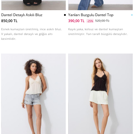
Dantel Detaylı Askılı Bluz
Yanları Buzgulu Dantel Top
850,00 TL
390,00 TL
520,00 TL
-25%
Esnek kumaştan üretilmiş, ince askılı bluz.
Kayık yaka, kolsuz ve dantel kumaştan
V yakalı, dantel detaylı ve göğüs altı
üretilmiştir. Yan tarafı büzgülü detaylıdır.
kesimlidir.