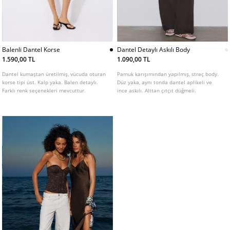
Balenli Dantel Korse
Dantel Detaylı Askılı Body
1.590,00 TL
1.090,00 TL
Dantel kumaştan üretilmiş, vücuda oturan
Pamuk karışımından yapılmış, streç body.
korse tipi üst. Kalp yaka. Balen detaylı.
Düz yaka, aynı tonda dantel aplikeli ve
Farklı renk seçenekleri mevcuttur.
ince askılı. Alttan çıtçıt düğmeli.