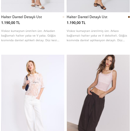
Halter Dantel Detaylı Ust
Halter Dantel Detaylı Ust
1.190,00 TL
1.190,00 TL
Viskoz kumaştan üretilen üst. Arkadan
Viskoz kumaştan üretilmiş üst. Arkası
bağlamalı halter yaka ve V yaka. Göğüs
bağlamalı halter yaka ve V dekolteli. Göğüs
kısmında dantel aplikeli detay. Düz kesim
kısmında dantel aplikasyon detaylı. Düz
etek ucu.
kesim etek uçlu. Farklı renkleri mevcuttur.