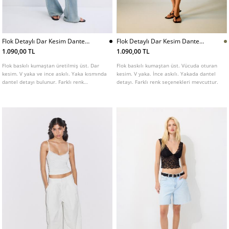
Flok Detaylı Dar Kesim Dantel
Flok Detaylı Dar Kesim Dantel
Bluz
Bluz
1.090,00 TL
1.090,00 TL
Flok baskılı kumaştan üretilmiş üst. Dar
Flok baskılı kumaştan üst. Vücuda oturan
kesim. V yaka ve ince askılı. Yaka kısmında
kesim. V yaka. İnce askılı. Yakada dantel
dantel detayı bulunur. Farklı renk
detayı. Farklı renk seçenekleri mevcuttur.
seçenekleri mevcuttur.