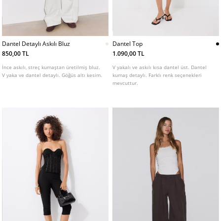
Dantel Detaylı Askılı Bluz
Dantel Top
850,00 TL
1.090,00 TL
İnce askılı, streç kumaştan üretilmiş bluz.
V yakalı ve askılı kısa dantel üst. Dantel
V yaka ve dantel detaylı. Göğüs altı kesim.
kumaş detaylı. Farklı renk seçenekleri
mevcuttur.