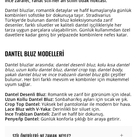
İnce zarafet, rahat stil-her an stilin odak noktası.
Dantel bluzlar, romantik detaylar ve hafif kumaşlarıyla günlük
kombinleri sofistike bir dokunuşa taşır. Stradivarius
Türkiye'de bulunan dantel bluz koleksiyonunda zarif
desenler, farklı siluetler ve kaliteli dantel işçilikleriyle her
tarza uygun parçalara ulaşabilirsin. Günlük kullanımdan özel
davetlere kadar geniş bir yelpazede kombinlere nefes katar.
DANTEL BLUZ MODELLERI
Dantel bluzlar arasında;
dantel desenli bluz
,
kolu kısa dantel
bluz
,
uzun kollu dantel bluz
,
dantel crop top
,
dantel body
,
yakalı dantel bluz
ve
ince trabzanlı dantel bluz
gibi çeşitler
bulunur. Her biri farklı mevsim ve kombinler için mükemmel
uyum sağlar.
Dantel Desenli Bluz:
Romantik ve zarif bir görünüm için ideal.
Uzun Kollu Dantel Bluz:
Sonbahar/kış ayları için sıcak ve şık.
Crop Top Dantel:
Yüksek bel pantolonlar ile modern bir hava.
Lace Bluz with V-Yaka:
Derinlikli bir siluet için.
İnce Trablzan Danteli:
Zarif ve hafif bir dokunuş.
Penye/İp Dantel:
Günlük konforla şıklığı bir araya getirir.
STIL ÖNERILERI: NE ZAMAN, NEYLE?