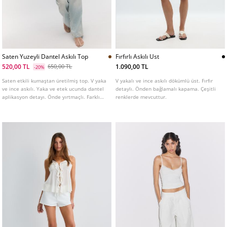
Saten Yuzeyli Dantel Askılı Top
Fırfırlı Askılı Ust
520,00 TL
1.090,00 TL
650,00 TL
-20%
Saten etkili kumaştan üretilmiş top. V yaka
V yakalı ve ince askılı dökümlü üst. Fırfır
ve ince askılı. Yaka ve etek ucunda dantel
detaylı. Önden bağlamalı kapama. Çeşitli
aplikasyon detayı. Önde yırtmaçlı. Farklı
renklerde mevcuttur.
renk seçenekleri mevcuttur.