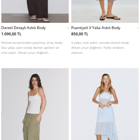
Dantel Detaylı Askılı Body
Puantiyeli V Yaka Askılı Body
1.090,00 TL
850,00 TL
Pamuk karışımından yapılmış, streç body.
V yaka, ince askılı, vücuda oturan body.
Düz yaka, aynı tonda dantel aplikeli ve
Alttan çıtçıt düğmeli. Farklı renkleri
ince askılı. Alttan çıtçıt düğmeli.
mevcut.