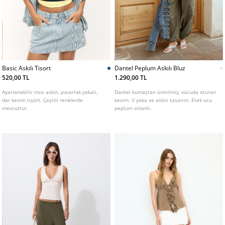
Basic Askılı Tisort
Dantel Peplum Askılı Bluz
520,00 TL
1.290,00 TL
Ayarlanabilir ince askılı, yuvarlak yakalı,
Dantel kumaştan üretilmiş, vücuda oturan
dar kesim tişört. Çeşitli renklerde
kesim. V yaka ve askılı tasarım. Etek ucu
mevcuttur.
peplum volanlı.