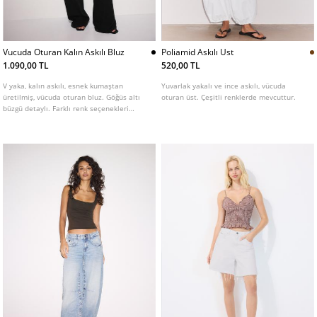
Vucuda Oturan Kalın Askılı Bluz
Poliamid Askılı Ust
1.090,00 TL
520,00 TL
V yaka, kalın askılı, esnek kumaştan
Yuvarlak yakalı ve ince askılı, vücuda
üretilmiş, vücuda oturan bluz. Göğüs altı
oturan üst. Çeşitli renklerde mevcuttur.
büzgü detaylı. Farklı renk seçenekleri
mevcuttur.