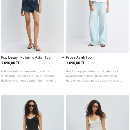
Kup Detaylı Poliamid Askılı Top
Krose Askılı Top
1.090,00 TL
1.090,00 TL
Hafif dolgulu kuplara sahip, elastik
Ana kumaşı pamuklu top. V yaka. İnce
kumaştan üretilmiş vücuda oturan top.
ayarlanabilir askılı. Ön kısımda kroşe
Bisiklet yaka. İnce ayarlanabilir askılı.
detaylı ve arkada petek dokulu elastik.
Kontrast detaylı. Farklı renk seçenekleri
Farklı renklerde mevcuttur.
mevcuttur.