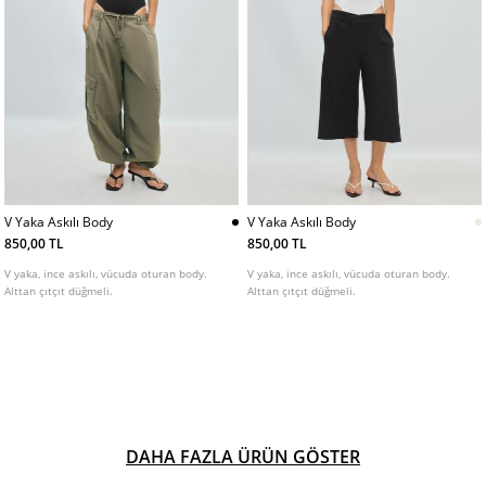
V Yaka Askılı Body
V Yaka Askılı Body
850,00 TL
850,00 TL
V yaka, ince askılı, vücuda oturan body.
V yaka, ince askılı, vücuda oturan body.
Alttan çıtçıt düğmeli.
Alttan çıtçıt düğmeli.
DAHA FAZLA ÜRÜN GÖSTER