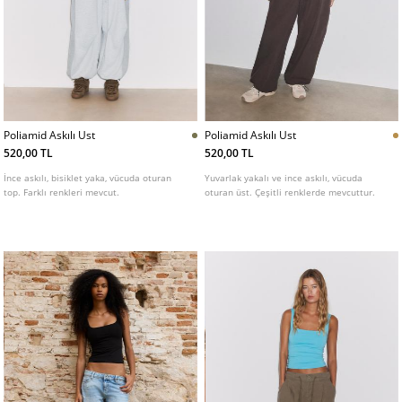
Poliamid Askılı Ust
Poliamid Askılı Ust
520,00 TL
520,00 TL
İnce askılı, bisiklet yaka, vücuda oturan
Yuvarlak yakalı ve ince askılı, vücuda
top. Farklı renkleri mevcut.
oturan üst. Çeşitli renklerde mevcuttur.