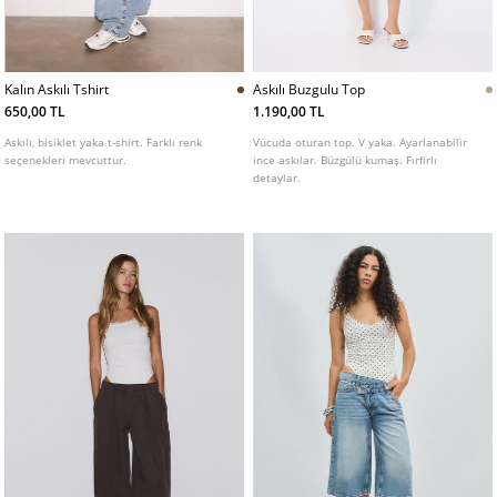
Kalın Askılı Tshirt
Askılı Buzgulu Top
650,00 TL
1.190,00 TL
Askılı, bisiklet yaka t-shirt. Farklı renk
Vücuda oturan top. V yaka. Ayarlanabilir
seçenekleri mevcuttur.
ince askılar. Büzgülü kumaş. Fırfırlı
detaylar.