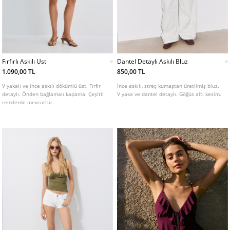
Fırfırlı Askılı Ust
Dantel Detaylı Askılı Bluz
1.090,00 TL
850,00 TL
V yakalı ve ince askılı dökümlü üst. Fırfır
İnce askılı, streç kumaştan üretilmiş bluz.
detaylı. Önden bağlamalı kapama. Çeşitli
V yaka ve dantel detaylı. Göğüs altı kesim.
renklerde mevcuttur.