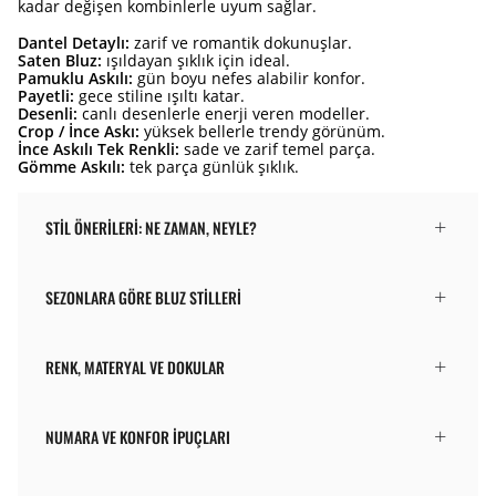
kadar değişen kombinlerle uyum sağlar.
Dantel Detaylı:
zarif ve romantik dokunuşlar.
Saten Bluz:
ışıldayan şıklık için ideal.
Pamuklu Askılı:
gün boyu nefes alabilir konfor.
Payetli:
gece stiline ışıltı katar.
Desenli:
canlı desenlerle enerji veren modeller.
Crop / İnce Askı:
yüksek bellerle trendy görünüm.
İnce Askılı Tek Renkli:
sade ve zarif temel parça.
Gömme Askılı:
tek parça günlük şıklık.
STIL ÖNERILERI: NE ZAMAN, NEYLE?
SEZONLARA GÖRE BLUZ STILLERI
RENK, MATERYAL VE DOKULAR
NUMARA VE KONFOR İPUÇLARI