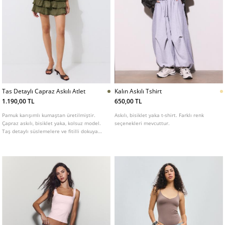
Tas Detaylı Capraz Askılı Atlet
Kalın Askılı Tshirt
1.190,00 TL
650,00 TL
Pamuk karışımlı kumaştan üretilmiştir.
Askılı, bisiklet yaka t-shirt. Farklı renk
Çapraz askılı, bisiklet yaka, kolsuz model.
seçenekleri mevcuttur.
Taş detaylı süslemelere ve fitilli dokuya
sahiptir. Farklı renk seçenekleri mevcuttur.