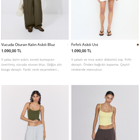
Vucuda Oturan Kalın Askılı Bluz
Fırfırlı Askılı Ust
1.090,00 TL
1.090,00 TL
V yaka, kalın askılı, esnek kumaştan
V yakalı ve ince askılı dökümlü top. Fırfır
üretilmiş, vücuda oturan bluz. Göğüs altı
detaylı. Önden bağcıklı kapama. Çeşitli
büzgü detaylı. Farklı renk seçenekleri
renklerde mevcuttur.
mevcuttur.