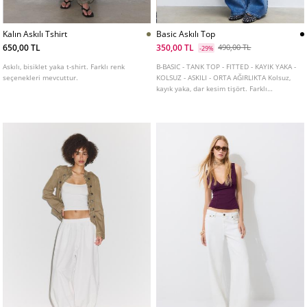
Kalın Askılı Tshirt
Basic Askılı Top
650,00 TL
350,00 TL
490,00 TL
-29%
Askılı, bisiklet yaka t-shirt. Farklı renk
B-BASIC - TANK TOP - FITTED - KAYIK YAKA -
seçenekleri mevcuttur.
KOLSUZ - ASKILI - ORTA AĞIRLIKTA Kolsuz,
kayık yaka, dar kesim tişört. Farklı
renklerde mevcuttur.