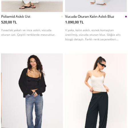
Poliamid Askılı Ust
Vucuda Oturan Kalın Askılı Bluz
520,00 TL
1.090,00 TL
Yuvarlak yakalı ve ince askılı, vücuda
V yaka, kalın askılı, esnek kumaştan
oturan üst. Çeşitli renklerde mevcuttur.
üretilmiş, vücuda oturan bluz. Göğüs altı
büzgü detaylı. Farklı renk seçenekleri
mevcuttur.