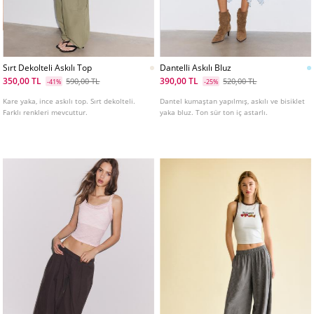
Sırt Dekolteli Askılı Top
Dantelli Askılı Bluz
350,00 TL
390,00 TL
590,00 TL
520,00 TL
-41%
-25%
Kare yaka, ince askılı top. Sırt dekolteli.
Dantel kumaştan yapılmış, askılı ve bisiklet
Farklı renkleri mevcuttur.
yaka bluz. Ton sür ton iç astarlı.