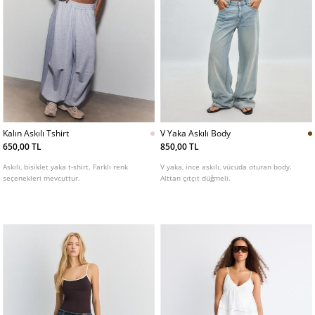
Kalın Askılı Tshirt
V Yaka Askılı Body
650,00 TL
850,00 TL
Askılı, bisiklet yaka t-shirt. Farklı renk
V yaka, ince askılı, vücuda oturan body.
seçenekleri mevcuttur.
Alttan çıtçıt düğmeli.