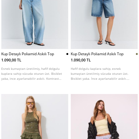
Kup Detaylı Poliamid Askılı Top
Kup Detaylı Poliamid Askılı Top
1.090,00 TL
1.090,00 TL
Esnek kumaştan üretilmiş, hafif dolgulu
Hafif dolgulu kaplara sahip, esnek
kuplara sahip vücuda oturan üst. Bisiklet
kumaştan üretilmiş vücuda oturan üst.
yaka, ince ayarlanabilir askılı. Kontrast
Bisiklet yaka. İnce ayarlanabilir askılı.
detaylı. Farklı renk seçenekleri mevcuttur.
Kontrast detaylı. Farklı renkleri mevcuttur.