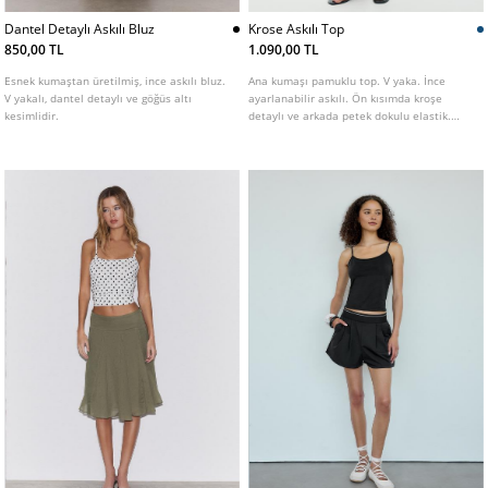
Dantel Detaylı Askılı Bluz
Krose Askılı Top
850,00 TL
1.090,00 TL
Esnek kumaştan üretilmiş, ince askılı bluz.
Ana kumaşı pamuklu top. V yaka. İnce
V yakalı, dantel detaylı ve göğüs altı
ayarlanabilir askılı. Ön kısımda kroşe
kesimlidir.
detaylı ve arkada petek dokulu elastik.
Farklı renklerde mevcuttur.