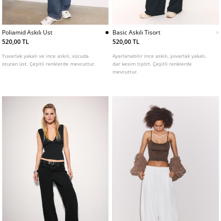
Poliamid Askılı Ust
Basic Askılı Tisort
520,00 TL
520,00 TL
Yuvarlak yakalı ve ince askılı, vücuda
Ayarlanabilir ince askılı, yuvarlak yakalı,
oturan üst. Çeşitli renklerde mevcuttur.
dar kesim tişört. Çeşitli renklerde
mevcuttur.