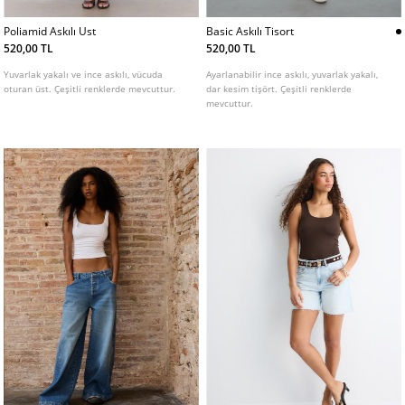
Poliamid Askılı Ust
Basic Askılı Tisort
520,00 TL
520,00 TL
Yuvarlak yakalı ve ince askılı, vücuda
Ayarlanabilir ince askılı, yuvarlak yakalı,
oturan üst. Çeşitli renklerde mevcuttur.
dar kesim tişört. Çeşitli renklerde
mevcuttur.