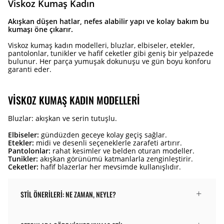
Viskoz Kumaş Kadın
Akışkan düşen hatlar, nefes alabilir yapı ve kolay bakım bu
kumaşı öne çıkarır.
Viskoz kumaş kadın modelleri, bluzlar, elbiseler, etekler,
pantolonlar, tunikler ve hafif ceketler gibi geniş bir yelpazede
bulunur. Her parça yumuşak dokunuşu ve gün boyu konforu
garanti eder.
VISKOZ KUMAŞ KADIN MODELLERI
Bluzlar: akışkan ve serin tutuşlu.
Elbiseler:
gündüzden geceye kolay geçiş sağlar.
Etekler:
midi ve desenli seçeneklerle zarafeti artırır.
Pantolonlar:
rahat kesimler ve belden oturan modeller.
Tunikler:
akışkan görünümü katmanlarla zenginleştirir.
Ceketler:
hafif blazerlar her mevsimde kullanışlıdır.
STIL ÖNERILERI: NE ZAMAN, NEYLE?