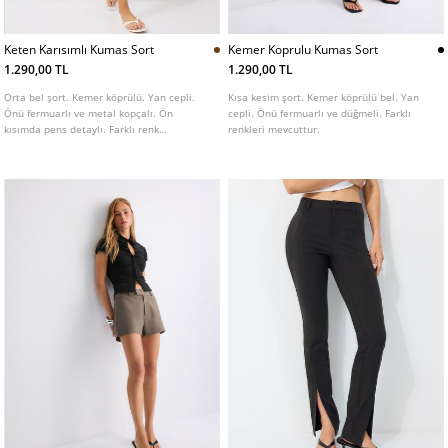
Keten Karısımlı Kumas Sort
Kemer Koprulu Kumas Sort
1.290,00 TL
1.290,00 TL
Orta bel şort. Kemer köprülü. Yan cepli.
Kısa kesim şort. Kemer köprülü bel. Yan
Önü fermuarlı ve metal kopçalı. Ön
cepli. Önü fermuarlı ve düğmeli. Farklı
kısımda pens detaylı. Farklı renk
renkleri mevcuttur.
seçenekleri mevcuttur.