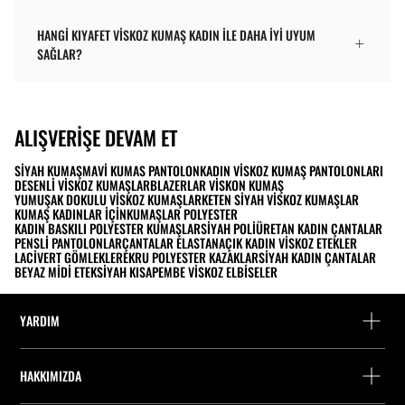
HANGI KIYAFET VISKOZ KUMAŞ KADIN ILE DAHA IYI UYUM
SAĞLAR?
ALIŞVERIŞE DEVAM ET
SIYAH KUMAŞ
MAVI KUMAS PANTOLON
KADIN VISKOZ KUMAŞ PANTOLONLARI
DESENLI VISKOZ KUMAŞLAR
BLAZERLAR VISKON KUMAŞ
YUMUŞAK DOKULU VISKOZ KUMAŞLAR
KETEN SIYAH VISKOZ KUMAŞLAR
KUMAŞ KADINLAR İÇIN
KUMAŞLAR POLYESTER
KADIN BASKILI POLYESTER KUMAŞLAR
SIYAH POLIÜRETAN KADIN ÇANTALAR
PENSLI PANTOLONLAR
ÇANTALAR ELASTAN
AÇIK KADIN VISKOZ ETEKLER
LACIVERT GÖMLEKLER
EKRU POLYESTER KAZAKLAR
SIYAH KADIN ÇANTALAR
BEYAZ MIDI ETEK
SIYAH KISA
PEMBE VISKOZ ELBISELER
YARDIM
Yardım ve iletişim
HAKKIMIZDA
Siparişi takip edin