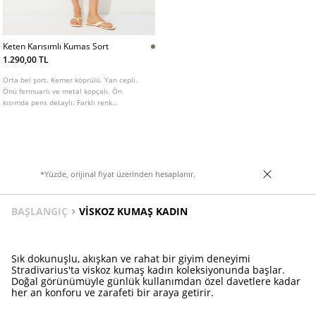
Keten Karısımlı Kumas Sort
1.290,00 TL
Orta bel şort. Kemer köprülü. Yan cepli.
Önü fermuarlı ve metal kopçalı. Ön
kısımda pens detaylı. Farklı renk
seçenekleri mevcuttur.
*Yüzde, orijinal fiyat üzerinden hesaplanır.
BAŞLANGIÇ
VISKOZ KUMAŞ KADIN
Sık dokunuşlu, akışkan ve rahat bir giyim deneyimi
Stradivarius'ta viskoz kumaş kadın koleksiyonunda başlar.
Doğal görünümüyle günlük kullanımdan özel davetlere kadar
her an konforu ve zarafeti bir araya getirir.