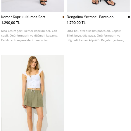
Kemer Koprulu Kumas Sort
Bengalina Yırtmaclı Pantolon
1.290,00 TL
1.790,00 TL
Kısa kesim şort. Kemer köprülü bel. Yan
Orta bel, fitted kesim pantolon. Cepsiz.
cepli. Önü fermuarlı ve düğmeli kapama.
Bilek boyu, düz paça. Önü fermuarlı ve
Farklı renk seçenekleri mevcuttur.
düğmeli, kemer köprülü. Paçaları yırtmaç
detaylı. Ön kısımları dikiş detaylı.