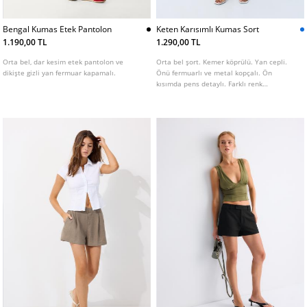
Bengal Kumas Etek Pantolon
Keten Karısımlı Kumas Sort
1.190,00 TL
1.290,00 TL
Orta bel, dar kesim etek pantolon ve
Orta bel şort. Kemer köprülü. Yan cepli.
dikişte gizli yan fermuar kapamalı.
Önü fermuarlı ve metal kopçalı. Ön
kısımda pens detaylı. Farklı renk
seçenekleri mevcuttur.