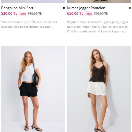
Bengalina Mini Sort
Kumas Jogger Pantolon
520,00 TL
650,00 TL
650,00 TL
790,00 TL
-20%
-18%
Yüksek bel mini şort. Ön cepli ve kemer
Paçaları elastik manşetli, geniş paça jogger
köprülü. Önden çift düğme kapamalı.
pantolon. Kemer köprülü bel ve yan cepler.
Önü fermuarlı ve metal kancalı kapama.
Çeşitli renklerde mevcuttur.