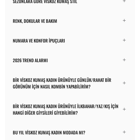
SEZONLARA GÖRE VISKOZ KUMAŞ STIL
RENK, DOKULAR VE BAKIM
NUMARA VE KONFOR İPUÇLARI
2026 TREND ALARMI
BIR VISKOZ KUMAŞ KADIN ÜRÜNÜYLE GÜNLÜK/RAHAT BIR
GÖRÜNÜM IÇIN NASIL KOMBIN YAPABILIRIM?
BIR VISKOZ KUMAŞ KADIN ÜRÜNÜYLE ILKBAHAR/YAZ/KIŞ IÇIN
HANGI DIĞER GIYSILERI GIYEBILIRIM?
BU YIL VISKOZ KUMAŞ KADIN MODADA MI?