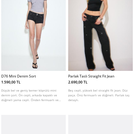
D76 Mini Denim Sort
Parlak Taslı Straight Fit Jean
1.590,00 TL
2.690,00 TL
Düşük bel ve geniş kemer köprülü mini
Beş cepli, yüksek bel straight fit jean. Düz
denim şort. Ön cepli, arkada kapaklı ve
paça. Önü fermuarlı ve düğmeli. Parlak taş
düğmeli yama cepli. Önden fermuarlı ve
detaylı.
çift metal düğmeli.