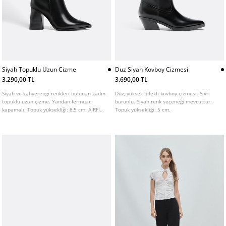
Siyah Topuklu Uzun Cizme
Duz Siyah Kovboy Cizmesi
3.290,00 TL
3.690,00 TL
Siyah ve kahverengi renkleri bulunan kadın
Düz, yüksek bilekli kovboy çizmesi. Sivri
topuklu uzun çizme. Yandan fermuar
burunlu. Siyah renk seçeneği mevcuttur.
kapamalı. Topuk yüksekliği: 8,5 cm. AIRFIT
Topuk yüksekliği: 5 cm.
®. Daha fazla konfor sağlamak üzere
tasarlanmış, lateks bileşimli esnek teknik
köpük iç taban.