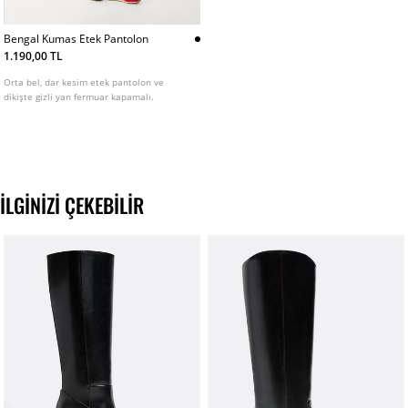
Bengal Kumas Etek Pantolon
1.190,00 TL
Orta bel, dar kesim etek pantolon ve
dikişte gizli yan fermuar kapamalı.
İLGINIZI ÇEKEBILIR