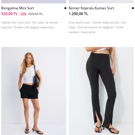
Bengalina Mini Sort
Kemer Koprulu Kumas Sort
520,00 TL
1.290,00 TL
650,00 TL
-20%
Yüksek bel mini şort. Ön cepli ve kemer
Kısa kesim şort. Kemer köprülü bel. Yan
köprülü. Önden çift düğme kapamalı.
cepli. Önü fermuarlı ve düğmeli. Farklı
renkleri mevcuttur.