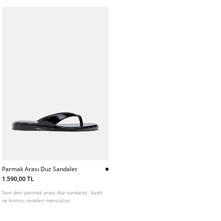
Parmak Arası Duz Sandalet
1.590,00 TL
Suni deri parmak arası düz sandalet. Siyah
ve kırmızı renkleri mevcuttur.