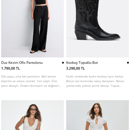
Duz Kesim Ofis Pantolonu
Kovboy Topuklu Bot
1.790,00 TL
3.290,00 TL
Düz paça, orta bel pantolon. Beli kemer
Farklı renklerde kadın kovboy tarzı botlar.
köprülü ve arkası lastikli. Yan cepli. Önü
Botun üst kısmında nakış detayları. Botun
pens detaylı. Önden fermuarlı ve düğmeli
yanlarında çekme şeridi detayı. Topuk
kapamalı. Farklı renklerde mevcuttur.
yüksekliği: 4,5 cm. AIRFIT®. Daha fazla
konfor sağlamak için tasarlanmış, lateks
bileşenli esnek teknik köpük iç taban.