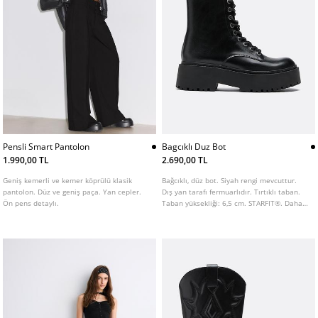
Pensli Smart Pantolon
Bagcıklı Duz Bot
1.990,00 TL
2.690,00 TL
Geniş kemerli ve kemer köprülü klasik
Bağcıklı, düz bot. Siyah rengi mevcuttur.
pantolon. Düz ve geniş paça. Yan cepler.
Dış yan tarafı fermuarlıdır. Tırtıklı taban.
Ön pens detaylı.
Taban yüksekliği: 6,5 cm. STARFIT®. Daha
fazla konfor sağlamak için tasarlanmış,
poliüretan bileşenli esnek teknik iç taban.