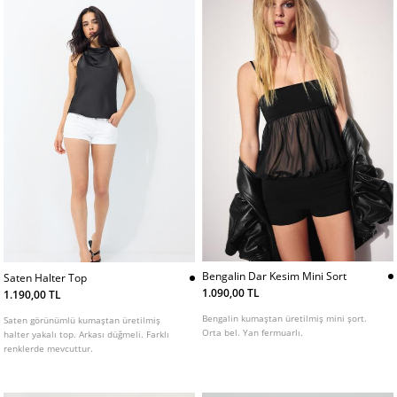
Bengalin Dar Kesim Mini Sort
Saten Halter Top
1.090,00 TL
1.190,00 TL
Bengalin kumaştan üretilmiş mini şort.
Saten görünümlü kumaştan üretilmiş
Orta bel. Yan fermuarlı.
halter yakalı top. Arkası düğmeli. Farklı
renklerde mevcuttur.