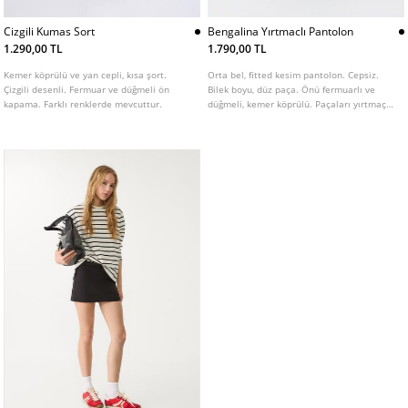
Cizgili Kumas Sort
Bengalina Yırtmaclı Pantolon
1.290,00 TL
1.790,00 TL
Kemer köprülü ve yan cepli, kısa şort.
Orta bel, fitted kesim pantolon. Cepsiz.
Çizgili desenli. Fermuar ve düğmeli ön
Bilek boyu, düz paça. Önü fermuarlı ve
kapama. Farklı renklerde mevcuttur.
düğmeli, kemer köprülü. Paçaları yırtmaç
detaylı. Ön kısımları dikiş detaylı.