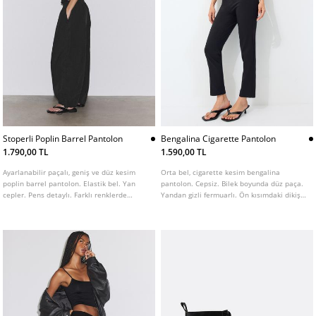
Stoperli Poplin Barrel Pantolon
Bengalina Cigarette Pantolon
1.790,00 TL
1.590,00 TL
Ayarlanabilir paçalı, geniş ve düz kesim
Orta bel, cigarette kesim bengalina
poplin barrel pantolon. Elastik bel. Yan
pantolon. Cepsiz. Bilek boyunda düz paça.
cepler. Pens detaylı. Farklı renklerde
Yandan gizli fermuarlı. Ön kısımdaki dikiş
mevcuttur.
detaylarıyla vurgulanmıştır.