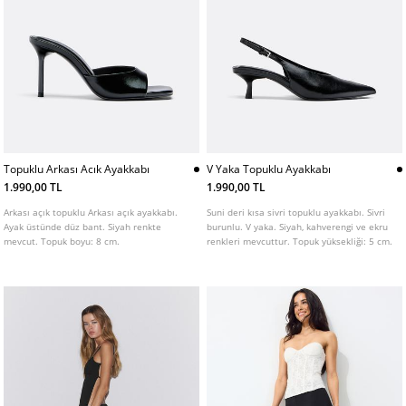
Topuklu Arkası Acık Ayakkabı
V Yaka Topuklu Ayakkabı
1.990,00 TL
1.990,00 TL
Arkası açık topuklu Arkası açık ayakkabı.
Suni deri kısa sivri topuklu ayakkabı. Sivri
Ayak üstünde düz bant. Siyah renkte
burunlu. V yaka. Siyah, kahverengi ve ekru
mevcut. Topuk boyu: 8 cm.
renkleri mevcuttur. Topuk yüksekliği: 5 cm.