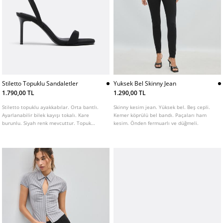
Stiletto Topuklu Sandaletler
Yuksek Bel Skinny Jean
1.790,00 TL
1.290,00 TL
Stiletto topuklu ayakkabılar. Orta bantlı.
Skinny kesim jean. Yüksek bel. Beş cepli.
Ayarlanabilir bilek kayışı tokalı. Kare
Kemer köprülü bel bandı. Paçaları ham
burunlu. Siyah renk mevcuttur. Topuk
kesim. Önden fermuarlı ve düğmeli.
yüksekliği: 8 cm