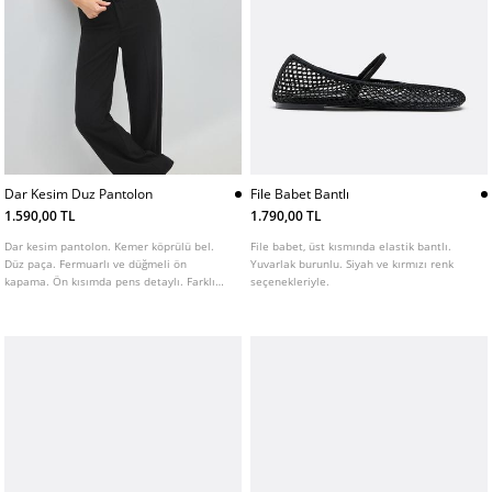
Dar Kesim Duz Pantolon
File Babet Bantlı
1.590,00 TL
1.790,00 TL
Dar kesim pantolon. Kemer köprülü bel.
File babet, üst kısmında elastik bantlı.
Düz paça. Fermuarlı ve düğmeli ön
Yuvarlak burunlu. Siyah ve kırmızı renk
kapama. Ön kısımda pens detaylı. Farklı
seçenekleriyle.
renk seçenekleri mevcuttur.