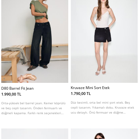
Kruvaze Mini Sort Etek
D80 Barrel Fit Jean
1.790,00 TL
1.990,00 TL
Düz kesimli, orta bel mini şort etek. Beş
Orta-yüksek bel barrel jean. Kemer köprülü
cepli tasarım. Yıkamalı doku. Kruvaze etek
ve beş cepli tasarım. Önden fermuarlı ve
ucu detaylı. Önü fermuar ve düğme
düğmeli kapama. Farklı renk seçenekleri
kapamalı.
mevcuttur.