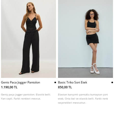
Genis Paca Jogger Pantolon
Basic Triko Sort Etek
1.190,00 TL
850,00 TL
Geniş paça jogger pantolon. Elastik belli.
Elastan karışımlı pamuklu kumaştan şort
Yan cepli. Farklı renkleri mevcut.
etek. Orta bel ve elastik belli. Farklı renk
seçenekleri mevcuttur.