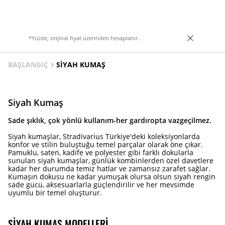
*Yüzde, orijinal fiyat üzerinden hesaplanır.
BAŞLANGIÇ
SIYAH KUMAŞ
Siyah Kumaş
Sade şıklık, çok yönlü kullanım-her gardıropta vazgeçilmez.
Siyah kumaşlar, Stradivarius Türkiye'deki koleksiyonlarda
konfor ve stilin buluştuğu temel parçalar olarak öne çıkar.
Pamuklu, saten, kadife ve polyester gibi farklı dokularla
sunulan siyah kumaşlar, günlük kombinlerden özel davetlere
kadar her durumda temiz hatlar ve zamansız zarafet sağlar.
Kumaşın dokusu ne kadar yumuşak olursa olsun siyah rengin
sade gücü, aksesuarlarla güçlendirilir ve her mevsimde
uyumlu bir temel oluşturur.
SIYAH KUMAŞ MODELLERI