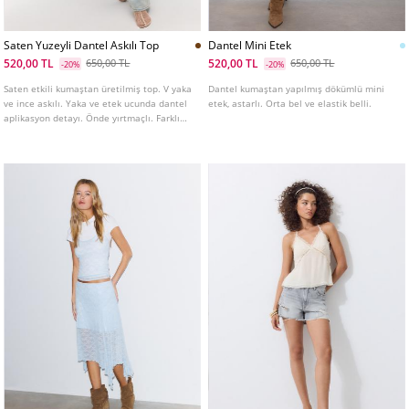
Saten Yuzeyli Dantel Askılı Top
Dantel Mini Etek
520,00 TL
520,00 TL
650,00 TL
650,00 TL
-20%
-20%
Saten etkili kumaştan üretilmiş top. V yaka
Dantel kumaştan yapılmış dökümlü mini
ve ince askılı. Yaka ve etek ucunda dantel
etek, astarlı. Orta bel ve elastik belli.
aplikasyon detayı. Önde yırtmaçlı. Farklı
renk seçenekleri mevcuttur.