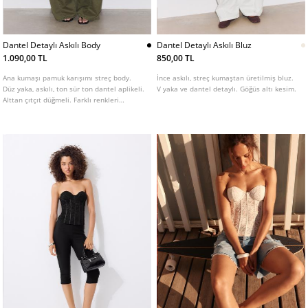
Dantel Detaylı Askılı Body
Dantel Detaylı Askılı Bluz
1.090,00 TL
850,00 TL
Ana kumaşı pamuk karışımı streç body.
İnce askılı, streç kumaştan üretilmiş bluz.
Düz yaka, askılı, ton sür ton dantel aplikeli.
V yaka ve dantel detaylı. Göğüs altı kesim.
Alttan çıtçıt düğmeli. Farklı renkleri
mevcuttur.