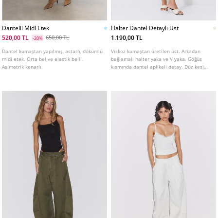
Dantelli Midi Etek
Halter Dantel Detaylı Ust
520,00 TL
1.190,00 TL
650,00 TL
-20%
Dantel kumaştan yapılmış, astarlı, dökümlü
Viskoz kumaştan üretilen üst. Arkadan
midi etek. Orta bel ve elastik belli.
bağlamalı halter yaka ve V yaka. Göğüs
Asimetrik kenarlı.
kısmında dantel aplikeli detay. Düz kesim
etek ucu.