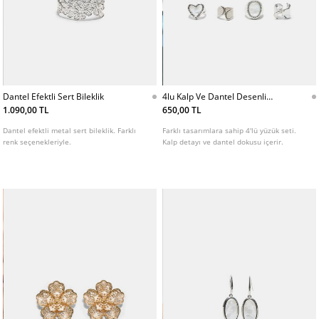
Dantel Efektli Sert Bileklik
4lu Kalp Ve Dantel Desenli
Yuzuk Seti
1.090,00 TL
650,00 TL
Dantel efektli metal sert bileklik. Farklı
Farklı tasarımlara sahip 4'lü yüzük seti.
renk seçenekleriyle.
Kalp detayı ve dantel dokusu içerir.