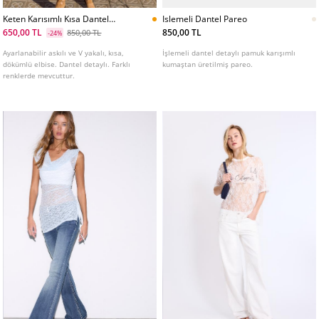
Keten Karısımlı Kısa Dantel
Islemeli Dantel Pareo
Elbis
650,00 TL
850,00 TL
850,00 TL
-24%
Ayarlanabilir askılı ve V yakalı, kısa,
İşlemeli dantel detaylı pamuk karışımlı
dökümlü elbise. Dantel detaylı. Farklı
kumaştan üretilmiş pareo.
renklerde mevcuttur.