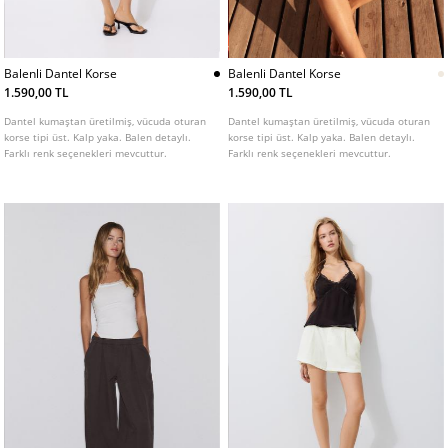
Balenli Dantel Korse
Balenli Dantel Korse
1.590,00 TL
1.590,00 TL
Dantel kumaştan üretilmiş, vücuda oturan
Dantel kumaştan üretilmiş, vücuda oturan
korse tipi üst. Kalp yaka. Balen detaylı.
korse tipi üst. Kalp yaka. Balen detaylı.
Farklı renk seçenekleri mevcuttur.
Farklı renk seçenekleri mevcuttur.