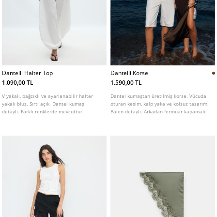
Dantelli Halter Top
Dantelli Korse
1.090,00 TL
1.590,00 TL
V yakalı, bağcıklı ve ayarlanabilir halter
Dantel kumaştan üretilmiş korse. Vücuda
yakalı bluz. Sırtı açık. Dantel kumaş
oturan kesim, kalp yaka ve kolsuz tasarım.
detaylı. Farklı renklerde mevcuttur.
Balen detaylı. Arkadan fermuar kapamalı.