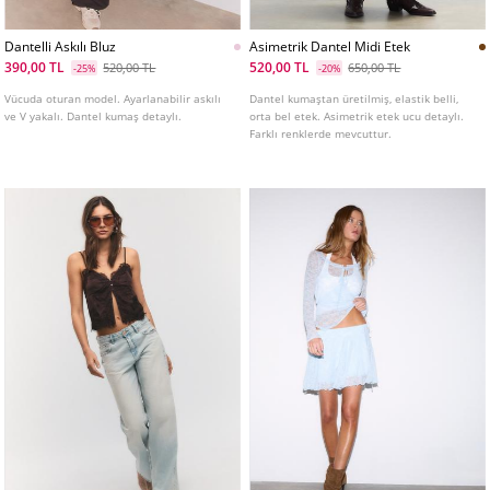
Dantelli Askılı Bluz
Asimetrik Dantel Midi Etek
390,00 TL
520,00 TL
520,00 TL
650,00 TL
-25%
-20%
Vücuda oturan model. Ayarlanabilir askılı
Dantel kumaştan üretilmiş, elastik belli,
ve V yakalı. Dantel kumaş detaylı.
orta bel etek. Asimetrik etek ucu detaylı.
Farklı renklerde mevcuttur.