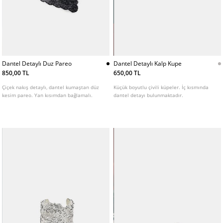
Dantel Detaylı Duz Pareo
Dantel Detaylı Kalp Kupe
850,00 TL
650,00 TL
Çiçek nakış detaylı, dantel kumaştan düz
Küçük boyutlu çivili küpeler. İç kısmında
kesim pareo. Yan kısımdan bağlamalı.
dantel detayı bulunmaktadır.