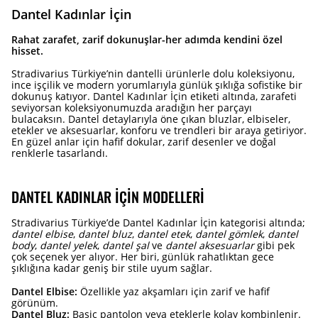
Dantel Kadınlar İçin
Rahat zarafet, zarif dokunuşlar-her adımda kendini özel
hisset.
Stradivarius Türkiye’nin dantelli ürünlerle dolu koleksiyonu,
ince işçilik ve modern yorumlarıyla günlük şıklığa sofistike bir
dokunuş katıyor. Dantel Kadınlar İçin etiketi altında, zarafeti
seviyorsan koleksiyonumuzda aradığın her parçayı
bulacaksın. Dantel detaylarıyla öne çıkan bluzlar, elbiseler,
etekler ve aksesuarlar, konforu ve trendleri bir araya getiriyor.
En güzel anlar için hafif dokular, zarif desenler ve doğal
renklerle tasarlandı.
DANTEL KADINLAR İÇIN MODELLERI
Stradivarius Türkiye’de Dantel Kadınlar İçin kategorisi altında;
dantel elbise
,
dantel bluz
,
dantel etek
,
dantel gömlek
,
dantel
body
,
dantel yelek
,
dantel şal
ve
dantel aksesuarlar
gibi pek
çok seçenek yer alıyor. Her biri, günlük rahatlıktan gece
şıklığına kadar geniş bir stile uyum sağlar.
Dantel Elbise:
Özellikle yaz akşamları için zarif ve hafif
görünüm.
Dantel Bluz:
Basic pantolon veya eteklerle kolay kombinlenir.