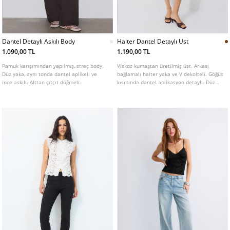
Dantel Detaylı Askılı Body
Halter Dantel Detaylı Ust
1.090,00 TL
1.190,00 TL
Pamuk karışımından yapılmış, streç body.
Viskoz kumaştan üretilmiş üst. Arkası
Düz yaka, aynı tonda dantel aplikeli ve
bağlamalı halter yaka ve V dekolteli. Göğüs
ince askılı. Alttan çıtçıt düğmeli.
kısmında dantel aplikasyon detaylı. Düz
kesim etek uçlu. Farklı renkleri mevcuttur.