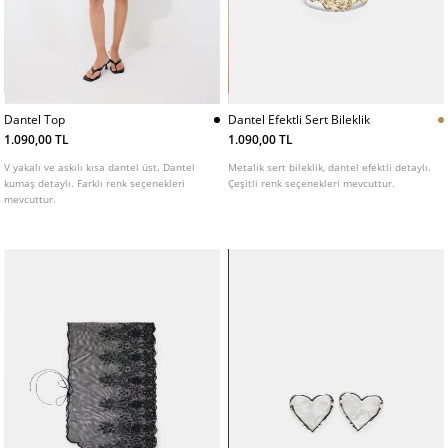
Dantel Top
Dantel Efektli Sert Bileklik
1.090,00 TL
1.090,00 TL
V yakalı ve askılı kısa dantel üst. Dantel
Metalik sert bileklik, dantel efektli detaylı.
kumaş detaylı. Farklı renk seçenekleri
Çeşitli renk seçenekleri mevcuttur.
mevcuttur.