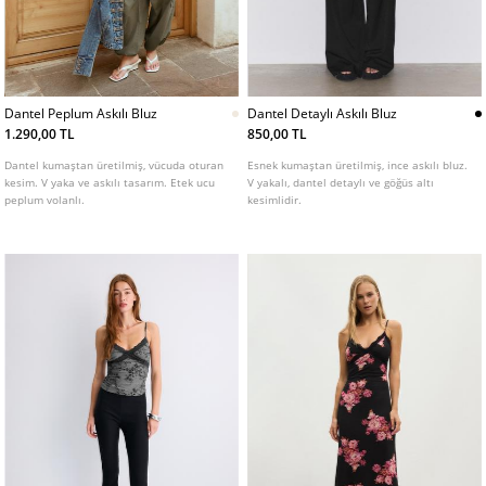
Dantel Peplum Askılı Bluz
Dantel Detaylı Askılı Bluz
1.290,00 TL
850,00 TL
Dantel kumaştan üretilmiş, vücuda oturan
Esnek kumaştan üretilmiş, ince askılı bluz.
kesim. V yaka ve askılı tasarım. Etek ucu
V yakalı, dantel detaylı ve göğüs altı
peplum volanlı.
kesimlidir.