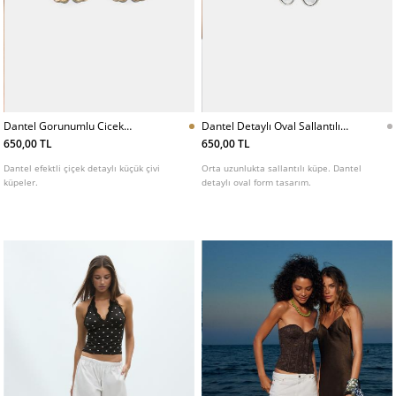
Dantel Gorunumlu Cicek
Dantel Detaylı Oval Sallantılı
Tasarım Kupe
Kupe
650,00 TL
650,00 TL
Dantel efektli çiçek detaylı küçük çivi
Orta uzunlukta sallantılı küpe. Dantel
küpeler.
detaylı oval form tasarım.