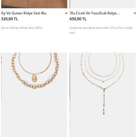
Ay Ve Gunes Kolye Seti 4lu
3lu Cicek Ve Yusufcuk Kolye
Seti
520,00 TL
650,00 TL
Ay ve Güneş Kolye Seti (4'lü)
Çiçek ve yusufçuk boncuklu 3'lü zincir kolye
seti.