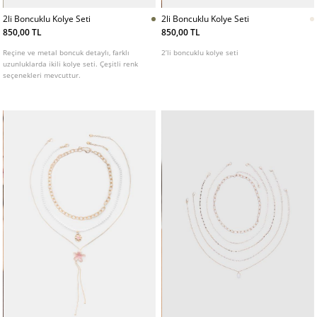
2li Boncuklu Kolye Seti
2li Boncuklu Kolye Seti
850,00 TL
850,00 TL
Reçine ve metal boncuk detaylı, farklı
2’li boncuklu kolye seti
uzunluklarda ikili kolye seti. Çeşitli renk
seçenekleri mevcuttur.