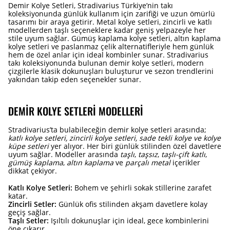
Demir Kolye Setleri, Stradivarius Türkiye’nin takı
koleksiyonunda günlük kullanım için zarifiği ve uzun ömürlü
tasarımı bir araya getirir. Metal kolye setleri, zincirli ve katlı
modellerden taşlı seçeneklere kadar geniş yelpazeyle her
stile uyum sağlar. Gümüş kaplama kolye setleri, altın kaplama
kolye setleri ve paslanmaz çelik alternatifleriyle hem günlük
hem de özel anlar için ideal kombinler sunar. Stradivarius
takı koleksiyonunda bulunan demir kolye setleri, modern
çizgilerle klasik dokunuşları buluşturur ve sezon trendlerini
yakından takip eden seçenekler sunar.
DEMIR KOLYE SETLERI MODELLERI
Stradivarius’ta bulabileceğin demir kolye setleri arasında;
katlı kolye setleri, zincirli kolye setleri, sade tekli kolye ve kolye
küpe setleri
yer alıyor. Her biri günlük stilinden özel davetlere
uyum sağlar. Modeller arasında
taşlı
,
taşsız
,
taşlı-çift katlı
,
gümüş kaplama
,
altın kaplama
ve
parçalı metal
içerikler
dikkat çekiyor.
Katlı Kolye Setleri:
Bohem ve şehirli sokak stillerine zarafet
katar.
Zincirli Setler:
Günlük ofis stilinden akşam davetlere kolay
geçiş sağlar.
Taşlı Setler:
Işıltılı dokunuşlar için ideal, gece kombinlerini
öne çıkarır.