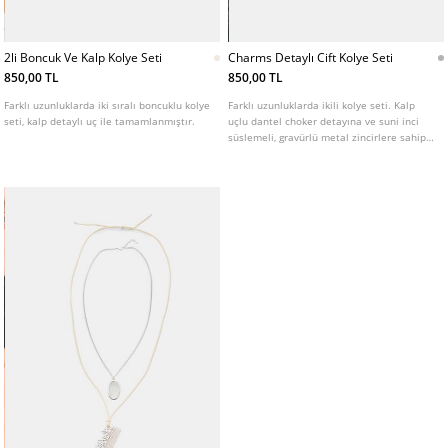
2li Boncuk Ve Kalp Kolye Seti
Charms Detaylı Cift Kolye Seti
850,00 TL
850,00 TL
Farklı uzunluklarda iki sıralı boncuklu kolye
Farklı uzunluklarda ikili kolye seti. Kalp
seti, kalp detaylı uç ile tamamlanmıştır.
uçlu dantel choker detayına ve suni inci
süslemeli, gravürlü metal zincirlere sahip
tasarım.