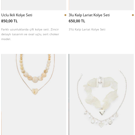
Uclu Ikili Kolye Seti
3lu Kalp Lariat Kolye Seti
850,00 TL
650,00 TL
Farklı uzunluklarda çift kolye seti. Zincir
3'lü Kalp Lariat Kolye Seti
detaylı tasarım ve oval uçlu, sert choker
model.