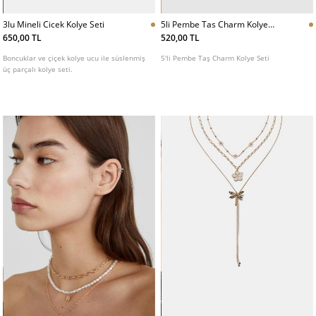
5li Pembe Tas Charm Kolye
3lu Mineli Cicek Kolye Seti
Seti
520,00 TL
650,00 TL
5'li Pembe Taş Charm Kolye Seti
Boncuklar ve çiçek kolye ucu ile süslenmiş
üç parçalı kolye seti.