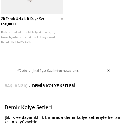
2li Tarak Uclu Ikili Kolye Seti
650,00 TL
Farklı uzunluklarda iki kolyeden oluşan,
tarak figürlü uçlu ve dantel detaylı oval
parçalı ikili kolye seti.
*Yüzde, orijinal fiyat üzerinden hesaplanır.
BAŞLANGIÇ
DEMIR KOLYE SETLERI
Demir Kolye Setleri
Şıklık ve dayanıklılık bir arada-demir kolye setleriyle her an
stilinizi yükseltin.