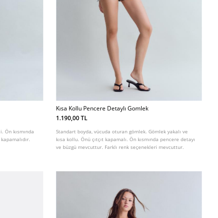
Kısa Kollu Pencere Detaylı Gomlek
1.190,00 TL
şli. Ön kısmında
Standart boyda, vücuda oturan gömlek. Gömlek yakalı ve
 kapamalıdır.
kısa kollu. Önü çıtçıt kapamalı. Ön kısmında pencere detayı
ve büzgü mevcuttur. Farklı renk seçenekleri mevcuttur.