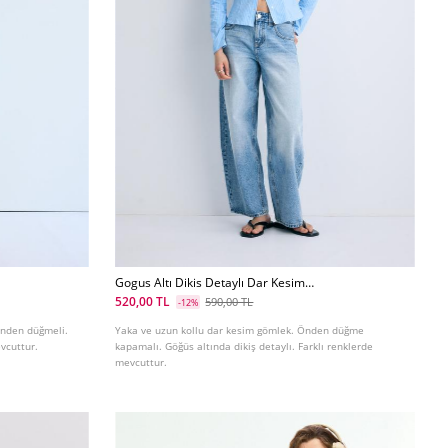
Gogus Altı Dikis Detaylı Dar Kesim
Gomlek
520,00 TL
590,00 TL
-12%
Önden düğmeli.
Yaka ve uzun kollu dar kesim gömlek. Önden düğme
evcuttur.
kapamalı. Göğüs altında dikiş detaylı. Farklı renklerde
mevcuttur.