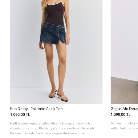
Kup Detaylı Poliamid Askılı Top
Gogus Altı Detay
1.090,00 TL
1.090,00 TL
Hafif dolgulu kuplara sahip, elastik kumaştan üretilmiş
Dar kesim t-shirt. 
vücuda oturan top. Bisiklet yaka. İnce ayarlanabilir askılı.
kollu. Farklı renk
Kontrast detaylı. Farklı renk seçenekleri mevcuttur.