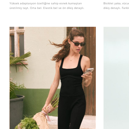
Yüksek adaptasyon özelliğine sahip esnek kumaştan
Bisiklet yaka, vücu
üretilmiş tayt. Orta bel. Elastik bel ve ön dikiş detaylı.
dikiş detaylı. Fark