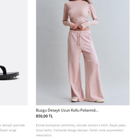
Buzgu Detaylı Uzun Kollu Poliamid
Tshirt
850,00 TL
le detaylı parmak
Esnek kumaştan üretilmiş, vücuda oturan t-shirt. Kayık yaka.
Siyah rengi
Uzun kollu. Yanlarda büzgü detaylı. Farklı renk seçenekleri
mevcuttur.