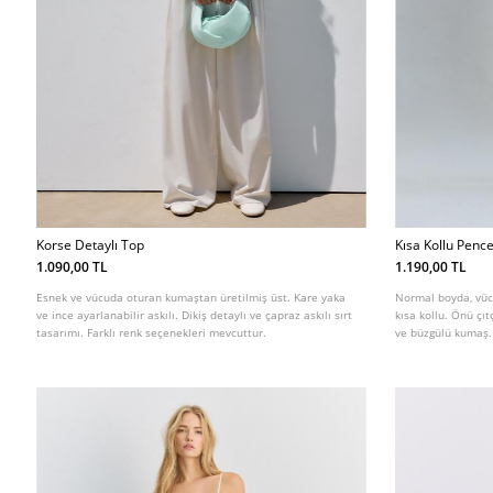
Korse Detaylı Top
Kısa Kollu Penc
1.090,00 TL
1.190,00 TL
Esnek ve vücuda oturan kumaştan üretilmiş üst. Kare yaka
Normal boyda, vüc
ve ince ayarlanabilir askılı. Dikiş detaylı ve çapraz askılı sırt
kısa kollu. Önü çı
tasarımı. Farklı renk seçenekleri mevcuttur.
ve büzgülü kumaş. 