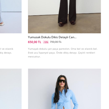
Yumusak Dokulu Dikis Detaylı Can
Paca Pantolon
650,00 TL
790,00 TL
-18%
 ve elastik
Yumuşak dokulu çan paça pantolon. Orta bel ve elastik bel.
kiş detayı.
Etek ucu İspanyol paça. Önde dikiş detayı. Çeşitli renkleri
mevcuttur.