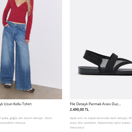
lı Uzun Kollu Tshirt
File Detaylı Parmak Arası Duz
Sandalet
2.490,00 TL
V yaka, göğüs altı kesim detaylı. Uzun
Ayak sırtı ve topuk kısmında bant detaylı, fi
 seçenekleri mevcut.
arası düz sandalet. Kabartmalı kalın taban. 
mevcuttur.