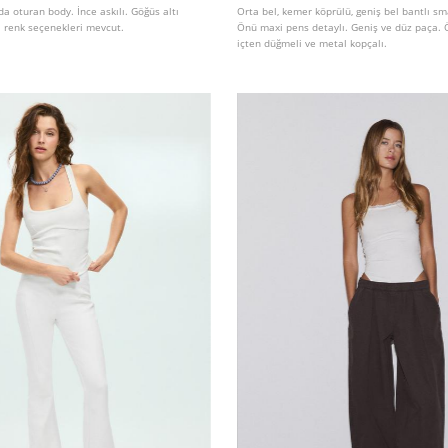
da oturan body. İnce askılı. Göğüs altı
Orta bel, kemer köprülü, geniş bel bantlı s
lı renk seçenekleri mevcut.
Önü maxi pens detaylı. Geniş ve düz paça. 
içten düğmeli ve metal kopçalı.