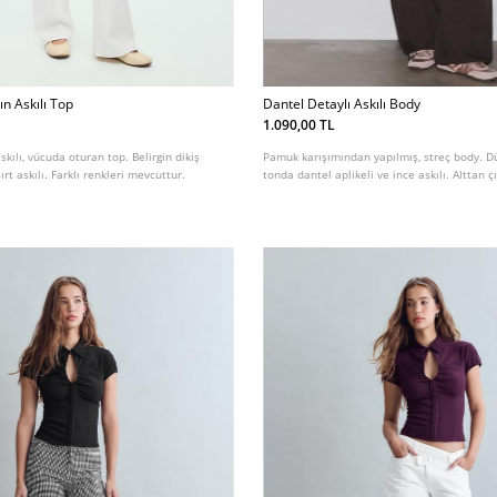
ın Askılı Top
Dantel Detaylı Askılı Body
1.090,00 TL
askılı, vücuda oturan top. Belirgin dikiş
Pamuk karışımından yapılmış, streç body. Dü
ırt askılı. Farklı renkleri mevcuttur.
tonda dantel aplikeli ve ince askılı. Alttan ç