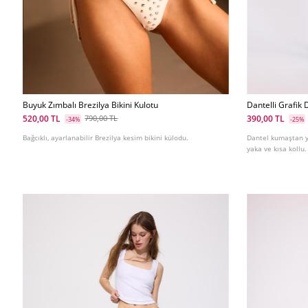
Buyuk Zımbalı Brezilya Bikini Kulotu
Dantelli Grafik D
520,00 TL
390,00 TL
790,00 TL
-34%
-25%
Bağcıklı, ayarlanabilir Brezilya kesim bikini külodu.
Dantel kumaştan ya
yaka ve kısa kollu.