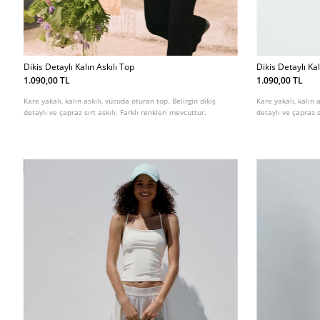
Dikis Detaylı Kalın Askılı Top
Dikis Detaylı Kal
1.090,00 TL
1.090,00 TL
Kare yakalı, kalın askılı, vücuda oturan top. Belirgin dikiş
Kare yakalı, kalın 
detaylı ve çapraz sırt askılı. Farklı renkleri mevcuttur.
detaylı ve çapraz s