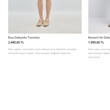
Kısa Dokumlu Trenckot
Kemerli Ve Dok
2.490,00 TL
1.990,00 TL
Katlı yakalı, uzun kollu, bant detaylı kısa dökümlü trençkot.
Katlı yaka, uzun ko
Yanlarda biyeli cepler. Önü kruvaze düğmeli kapama.
önü kruvaze düğmel
mevcuttur.