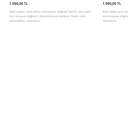
1.990,00 TL
1.990,00 TL
Katlı yakalı, uzun kollu, manşetleri düğmeli bantlı, yan cepli,
Katlı yaka, uzun ko
önü kruvaze düğmeli, dökümlü kısa trençkot. Farklı renk
önü kruvaze düğmel
seçenekleri mevcuttur.
mevcuttur.