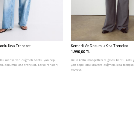
umlu Kısa Trenckot
Kemerli Ve Dokumlu Kısa Trenckot
1.990,00 TL
llu, manşetleri düğmeli bantlı, yan cepli,
Uzun kollu, manşetleri düğmeli bantlı, katlı
i, dökümlü kısa trençkot. Farklı renkleri
yan cepli, önü kruvaze düğmeli, kısa trençkot
mevcut.