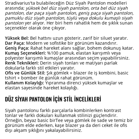
Stradivarius'ta bulabileceğin Düz Siyah Pantolon modelleri
arasında;
yüksek bel düz siyah pantolon, orta bel düz siyah
pantolon, dar paça siyah pantolon, geniş paça siyah pantolon,
pamuklu düz siyah pantolon, tüylü veya dokulu kumaşlı siyah
pantolon
yer alıyor. Her biri hem rahatlık hem de şıklık sunan
seçenekler olarak öne çıkıyor.
Yüksek Bel:
Bel hattını uzun gösterir, zarif bir siluet yaratır.
Dar Paça:
Modern ve sofistike bir görünüm kazandırır.
Geniş Paça:
Rahat hareket alanı sağlar, bohem dokunuş katar.
Kumaş Seçenekleri:
%100 pamuk, elastan karışımlı veya
polyester karışımlı kumaşlar arasından seçim yapabilirsiniz.
Renk Teknikleri:
Derin siyah tonları ve mat/yarı parlak
dokularla farklı stil etkileri yaratır.
Ofis ve Günlük Stil:
Şık gömlek + blazer ile iş kombini, basic
tshirt + bomber ile günlük rahat görünüm.
Kullanım Kolaylığı:
Yıpranma direnci yüksek kumaşlar ve
elastan sayesinde hareket kolaylığı.
DÜZ SIYAH PANTOLON İÇIN STIL İNCELIKLERI
Siyah pantolonu farklı parçalarla kombinlerken kontrast
tonlar ve farklı dokuları kullanmak stilinizi güçlendirir.
Örneğin, beyaz basic birTee veya gömlek ile sade ve temiz bir
görünüm elde ederken, kaşe blazer ya da deri ceket ile ofis
dışı akşam şıklığını yakalayabilirsiniz.