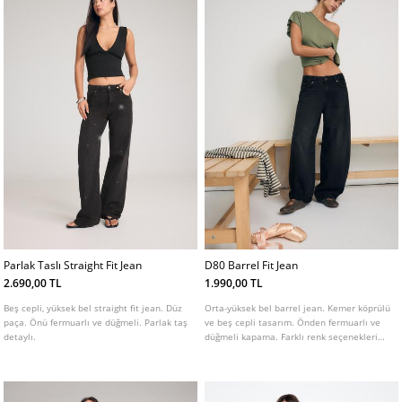
Parlak Taslı Straight Fit Jean
D80 Barrel Fit Jean
2.690,00 TL
1.990,00 TL
Beş cepli, yüksek bel straight fit jean. Düz
Orta-yüksek bel barrel jean. Kemer köprülü
paça. Önü fermuarlı ve düğmeli. Parlak taş
ve beş cepli tasarım. Önden fermuarlı ve
detaylı.
düğmeli kapama. Farklı renk seçenekleri
mevcuttur.