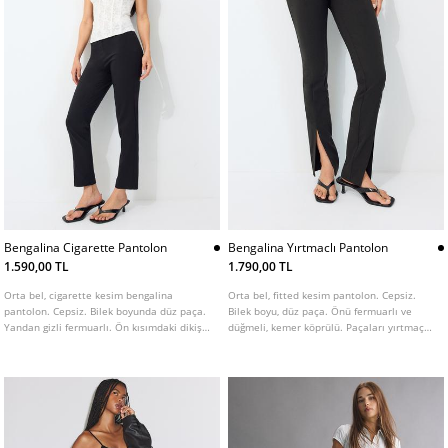
Bengalina Cigarette Pantolon
Bengalina Yırtmaclı Pantolon
1.590,00 TL
1.790,00 TL
Orta bel, cigarette kesim bengalina
Orta bel, fitted kesim pantolon. Cepsiz.
pantolon. Cepsiz. Bilek boyunda düz paça.
Bilek boyu, düz paça. Önü fermuarlı ve
Yandan gizli fermuarlı. Ön kısımdaki dikiş
düğmeli, kemer köprülü. Paçaları yırtmaç
detaylarıyla vurgulanmıştır.
detaylı. Ön kısımları dikiş detaylı.