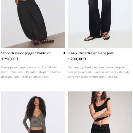
Stoperli Balon Jogger Pantolon
D74 Yırtmaclı Can Paca Jean
1.790,00 TL
1.790,00 TL
Geniş paça jogger pantolon. Elastik bel
Beş cepli, yüksek bel jean. Kemer köprülü.
bantlı. Yan cepli. Paçaları stoperli elastik
Çan paça kesimli. Paça uçları saçak detaylı
detaylı. Farklı renkleri mevcuttur.
ve iç yan kısmı yırtmaçlıdır. Önden
fermuarlı ve metal düğmeli. Farklı renk
seçenekleri mevcuttur.