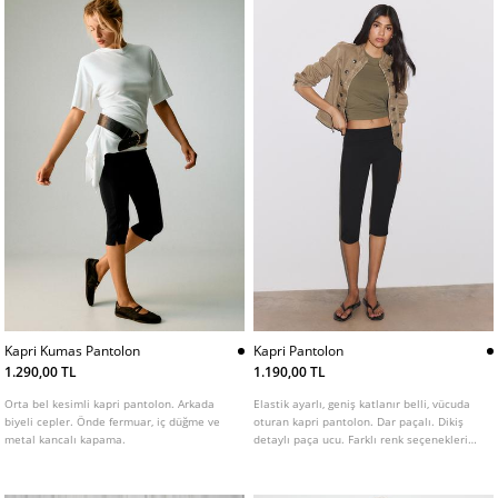
Kapri Kumas Pantolon
Kapri Pantolon
1.290,00 TL
1.190,00 TL
Orta bel kesimli kapri pantolon. Arkada
Elastik ayarlı, geniş katlanır belli, vücuda
biyeli cepler. Önde fermuar, iç düğme ve
oturan kapri pantolon. Dar paçalı. Dikiş
metal kancalı kapama.
detaylı paça ucu. Farklı renk seçenekleri
mevcuttur.