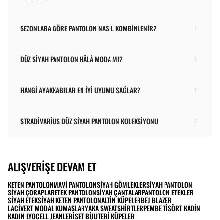
SEZONLARA GÖRE PANTOLON NASIL KOMBINLENIR?
DÜZ SIYAH PANTOLON HÂLÂ MODA MI?
HANGI AYAKKABILAR EN IYI UYUMU SAĞLAR?
STRADIVARIUS DÜZ SIYAH PANTOLON KOLEKSIYONU
ALIŞVERIŞE DEVAM ET
KETEN PANTOLON
MAVI PANTOLON
SIYAH GÖMLEKLER
SIYAH PANTOLON
SIYAH ÇORAPLAR
ETEK PANTOLON
SIYAH ÇANTALAR
PANTOLON ETEKLER
SIYAH ETEK
SIYAH KETEN PANTOLON
ALTIN KÜPELER
BEJ BLAZER
LACIVERT MODAL KUMAŞLAR
YAKA SWEATSHIRTLER
PEMBE TISÖRT KADIN
KADIN LYOCELL JEANLERI
SET BIJUTERI KÜPELER