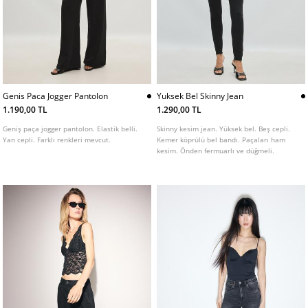
Genis Paca Jogger Pantolon
Yuksek Bel Skinny Jean
1.190,00 TL
1.290,00 TL
Geniş paça jogger pantolon. Elastik belli.
Skinny kesim jean. Yüksek bel. Beş cepli.
Yan cepli. Farklı renkleri mevcut.
Kemer köprülü bel bandı. Paçaları ham
kesim. Önden fermuarlı ve düğmeli.