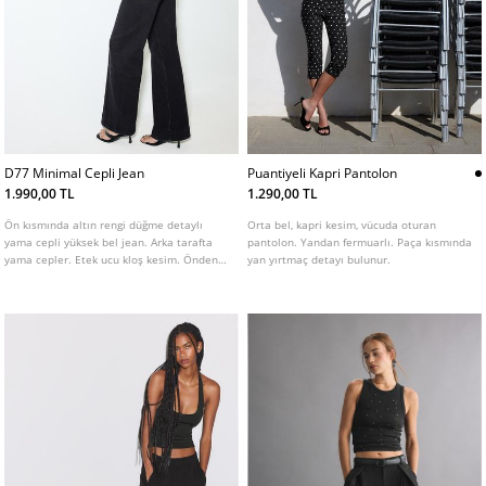
D77 Minimal Cepli Jean
Puantiyeli Kapri Pantolon
1.990,00 TL
1.290,00 TL
Ön kısmında altın rengi düğme detaylı
Orta bel, kapri kesim, vücuda oturan
yama cepli yüksek bel jean. Arka tarafta
pantolon. Yandan fermuarlı. Paça kısmında
yama cepler. Etek ucu kloş kesim. Önden
yan yırtmaç detayı bulunur.
fermuar ve düğme kapamalı. Farklı renk
seçenekleri mevcuttur.