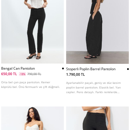
Bengal Can Pantolon
Stoperli Poplin Barrel Pantolon
650,00 TL
790,00 TL
1.790,00 TL
-18%
Orta bel çan paça pantolon. Kemer
Ayarlanabilir paçalı, geniş ve düz kesim
köprülü bel. Önü fermuarlı ve çift düğmeli.
poplin barrel pantolon. Elastik bel. Yan
cepler. Pens detaylı. Farklı renklerde
mevcuttur.