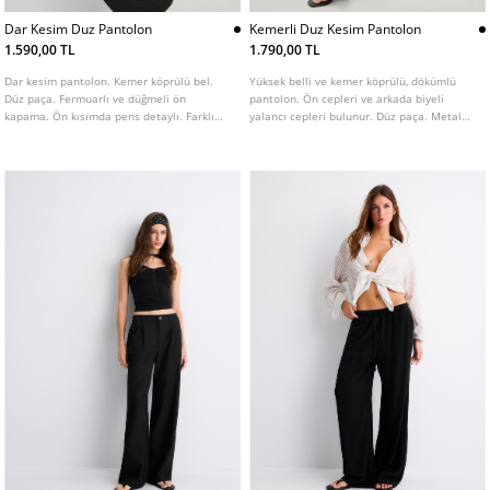
Dar Kesim Duz Pantolon
Kemerli Duz Kesim Pantolon
1.590,00 TL
1.790,00 TL
Dar kesim pantolon. Kemer köprülü bel.
Yüksek belli ve kemer köprülü, dökümlü
Düz paça. Fermuarlı ve düğmeli ön
pantolon. Ön cepleri ve arkada biyeli
kapama. Ön kısımda pens detaylı. Farklı
yalancı cepleri bulunur. Düz paça. Metal
renk seçenekleri mevcuttur.
tokalı çıkarılabilir kemer detaylı. Önden
fermuarlı, içten düğmeli ve metal kancalı
kapama. Farklı renk seçenekleri mevcuttur.